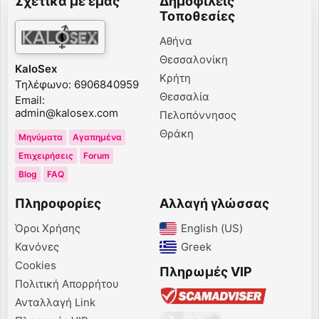
Σχετικά με εμάς
Δημοφιλείς
Τοποθεσίες
Αθήνα
Θεσσαλονίκη
KaloSex
Κρήτη
Τηλέφωνο: 6906840959
Θεσσαλία
Email:
admin@kalosex.com
Πελοπόννησος
Θράκη
Μηνύματα
Αγαπημένα
Επιχειρήσεις
Forum
Blog
FAQ
Πληροφορίες
Αλλαγή γλώσσας
Όροι Χρήσης
English (US)‎
Κανόνες
Greek‎
Cookies
Πληρωμές VIP
Πολιτική Απορρήτου
Ανταλλαγή Link