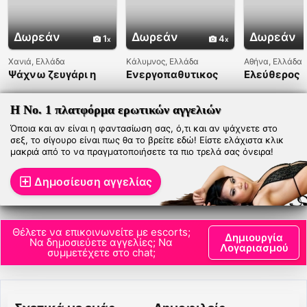
Δωρεάν
Δωρεάν
Δωρεάν
1
4
Χανιά, Ελλάδα
Κάλυμνος, Ελλάδα
Αθήνα, Ελλάδα
Ψάχνω ζευγάρι η
Ενεργοπαθυτικος
Ελεύθερος
bbw γυναικα
ξυρισμένος τελοιος
Η Νο. 1 πλατφόρμα ερωτικών αγγελιών
Όποια και αν είναι η φαντασίωση σας, ό,τι και αν ψάχνετε στο
σεξ, το σίγουρο είναι πως θα το βρείτε εδώ! Είστε ελάχιστα κλικ
μακριά από το να πραγματοποιήσετε τα πιο τρελά σας όνειρα!
Δημοσίευση αγγελίας
Θέλετε να επικοινωνείτε με escorts;
Δημιουργία
Να δημοσιεύετε αγγελίες; Να
Λογαριασμού
συμμετέχετε στο chat;