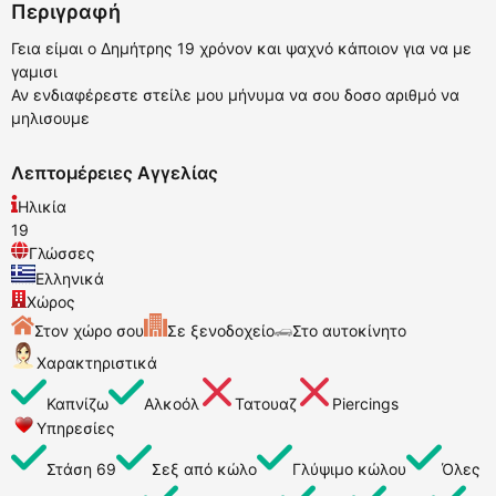
Περιγραφή
Γεια είμαι ο Δημήτρης 19 χρόνον και ψαχνό κάποιον για να με
γαμισι
Αν ενδιαφέρεστε στείλε μου μήνυμα να σου δοσο αριθμό να
μηλισουμε
Λεπτομέρειες Αγγελίας
Ηλικία
19
Γλώσσες
Ελληνικά
Χώρος
Στον χώρο σου
Σε ξενοδοχείο
Στο αυτοκίνητο
Χαρακτηριστικά
Καπνίζω
Αλκοόλ
Τατουαζ
Piercings
Υπηρεσίες
Στάση 69
Σεξ από κώλο
Γλύψιμο κώλου
Όλες