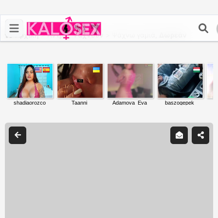
Αρχική
>
Άντρες Ψάχνουν
>
Ψάχνω γαμιά,
Δωρεάν