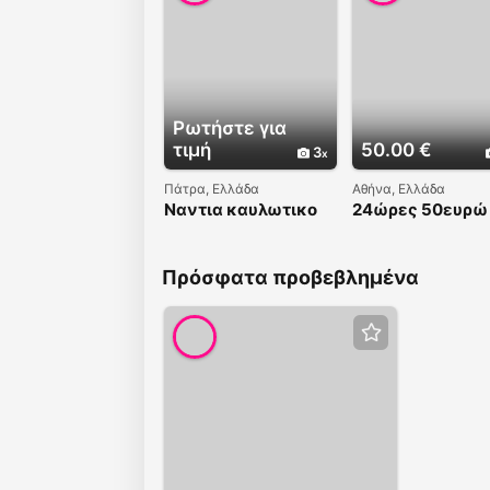
Ρωτήστε για
τιμή
50.00 €
3
Πάτρα, Ελλάδα
Αθήνα, Ελλάδα
Ναντια καυλωτικο
24ώρες 50ευρώ
σεξ - 6970435906
6993261180
6993261181
Ελευθερία σε
Πρόσφατα προβεβλημένα
περιμένω στο σπ
μου