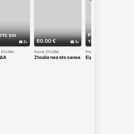
τε για
Ρωτήστε για
60.00 €
τιμή
2
3
2
, Ελλάδα
Χανιά, Ελλάδα
Κόρινθος, Ελλάδα
ΙΔΑ
Ztoulia nea sto xanea
Είμαι διαθέσιμος για
40665
26 xr 6959607312
όλα τα σέξι σχέδια
επί πληρωμή ????❤️
Λαμβάνω και
ταξιδεύω ????????❤️
❤️