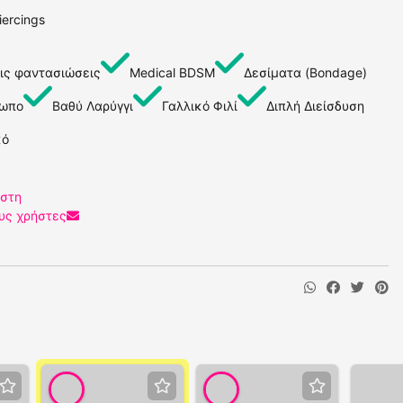
iercings
ις φαντασιώσεις
Medical BDSM
Δεσίματα (Bondage)
σωπο
Βαθύ Λαρύγγι
Γαλλικό Φιλί
Διπλή Διείσδυση
κό
ήστη
υς χρήστες