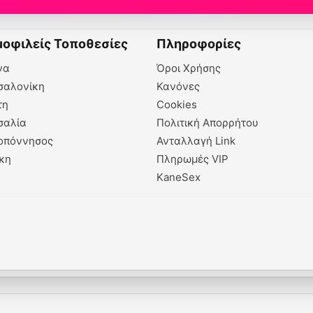
οφιλείς Τοποθεσίες
Πληροφορίες
να
Όροι Χρήσης
σαλονίκη
Κανόνες
τη
Cookies
σαλία
Πολιτική Απορρήτου
οπόννησος
Ανταλλαγή Link
κη
Πληρωμές VIP
KaneSex
x
E