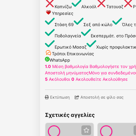
Καπνίζω
Αλκοόλ
Τατουαζ
P
Υπηρεσίες
Στάση 69
Σεξ από κώλο
Όλες τ
Ποδολαγνεία
Εκσπερμάτ. στο Πρό
Ερωτικό Μασαζ
Χωρίς προφυλακτι
Τρόποι Επικοινωνίας
WhatsApp
1.0
Μέση βαθμολογία
Βαθμολογήστε τον χρ
Αποστολή μηνύματος
Μόνο για συνδεδεμένο
5
Ακόλουθοι
0
Ακολουθείτε
Ακολούθησε
Εκτύπωση
Αποστολή σε φίλο σας
Σχετικές αγγελίες