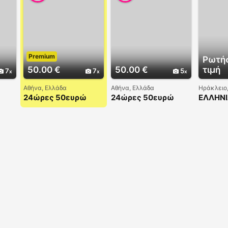
Premium
Ρωτήσ
50.00 €
50.00 €
τιμή
7
7
5
Αθήνα, Ελλάδα
Αθήνα, Ελλάδα
Ηράκλειο
24ώρες 50ευρώ
24ώρες 50ευρώ
ΕΛΛΗΝ
6993261182
6993261180
69388
Ελευθερία Ελληνίδα
6993261181
στο χώρο μου
Ελευθερία σε
ίτι
περιμένω στο χώρο
μου