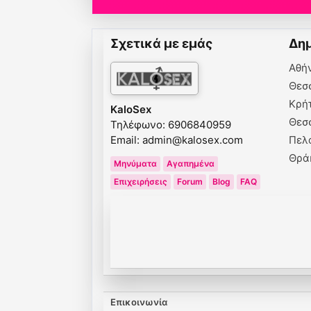
Σχετικά με εμάς
Δημ
Αθή
Θεσ
Κρή
KaloSex
Θεσ
Τηλέφωνο: 6906840959
Email:
admin@kalosex.com
Πελ
Θρά
Μηνύματα
Αγαπημένα
Επιχειρήσεις
Forum
Blog
FAQ
Επικοινωνία