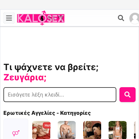
Σεξ;
Παρτούζα;
Τρανς;
Ζευγάρια;
Τι ψάχνετε να βρείτε;
Σεξ;
Ερωτικές Αγγελίες - Κατηγορίες
Hot