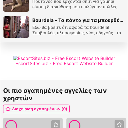
Πουτανες που ερχονται σπίτι για γαμησι
είναι η διασκέδαση που επιλέγουν πολλές
φορές οι άντρες. Πουτανες Αθηνα ή
Πουτανες Θεσσαλονικη.. Η Διασκέδαση
Bourdela - Τα πάντα για τα μπουρδέλα!
παραμένει πάντα ίδια!
Εδώ θα βρείτε ότι αφορά τα bourdela!
Συμβουλές, πληροφορίες, νέα, οδηγούς.. τα
πάντα! Βουτήξτε στον κόσμο των
μπουρδέλων και αφεθείτε στην απόλαυση..
EscortSites.biz - Free Escort Website Builder
Οι πιο αγαπημένες αγγελίες των
χρηστών
Διαχείριση αγαπημένων (0)