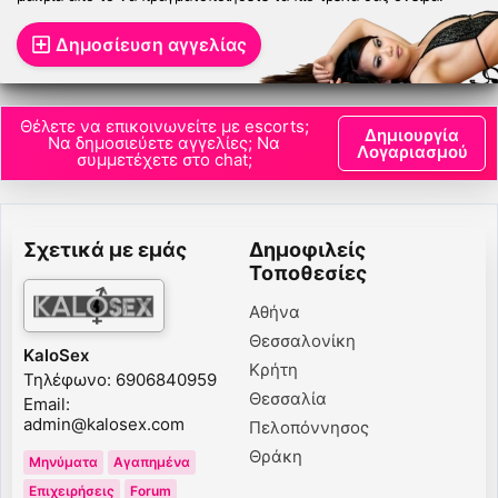
Internetentertainmentgroup
-
World Escort Guide
-
Escortnews
-
Sexguide
-
Sex Vampires
Δημοσίευση αγγελίας
Thessaloniki Escorts
Θέλετε να επικοινωνείτε με escorts;
Δημιουργία
Να δημοσιεύετε αγγελίες; Να
Λογαριασμού
συμμετέχετε στο chat;
Σχετικά με εμάς
Δημοφιλείς
Τοποθεσίες
Αθήνα
Θεσσαλονίκη
KaloSex
Κρήτη
Τηλέφωνο: 6906840959
Θεσσαλία
Email:
admin@kalosex.com
Πελοπόννησος
Θράκη
Μηνύματα
Αγαπημένα
Επιχειρήσεις
Forum