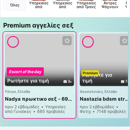
Υπηρεσίες
Υπηρεσίες
Υπηρεσίες
Άντρες
Γυ
Όλες
από
από
από Τρανς
Ψάχνουν
Ψ
Γυναίκες
Άντρες
Premium αγγελίες σεξ
Escort of the day
Premium
Premium
Ρωτήστε για
Ρωτήστε για τιμή
τιμή
3
7
Πάτρα, Ελλάδα
Θεσσαλονίκη, Ελλάδα
Nadya πρωκτικο σεξ - 6970435906
Nastazia bdsm strapon αυταρχικά
πριν 2 εβδομάδες
Υπηρεσίες
πριν 2 εβδομάδες
από Γυναίκες
685 προβολές
Φετίχ
7148 προβολές