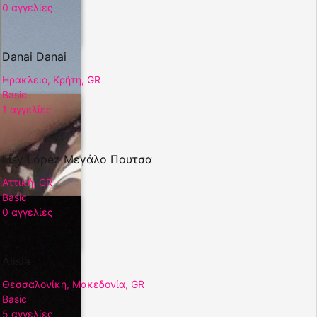
0 αγγελίες
Danai Danai
Ηράκλειο, Κρήτη, GR
Basic
1 αγγελίες
Lisy López Μεγάλο Πουτσα
Αττική, GR
Basic
0 αγγελίες
Alisia
Θεσσαλονίκη, Μακεδονία, GR
Basic
5 αγγελίες