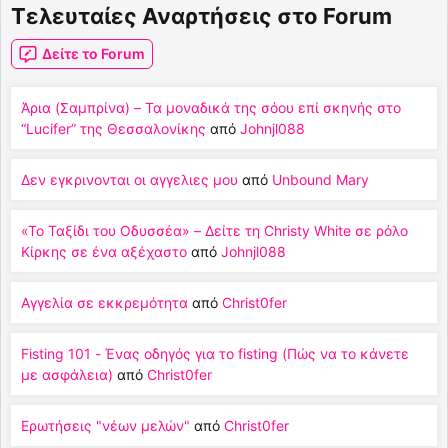
Τελευταίες Αναρτήσεις στο Forum
Δείτε το Forum
Άρια (Σαμπρίνα) – Τα μοναδικά της σόου επί σκηνής στο
“Lucifer” της Θεσσαλονίκης
από
Johnjl088
Δεν εγκρινονται οι αγγελιες μου
από
Unbound Mary
«Το Ταξίδι του Οδυσσέα» – Δείτε τη Christy White σε ρόλο
Κίρκης σε ένα αξέχαστο
από
Johnjl088
Αγγελία σε εκκρεμότητα
από
Christ0fer
Fisting 101 - Ένας οδηγός για το fisting (Πώς να το κάνετε
με ασφάλεια)
από
Christ0fer
Ερωτήσεις "νέων μελών"
από
Christ0fer