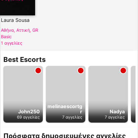
Laura Sousa
Αθήνα, Αττική, GR
Basic
1 αγγελίες
Best Escorts
melinaescortg
John250
r
Nadya
69 αγγελίες
7 αγγελίες
7 αγγελίες
Πρόσφατα δημοσιευμένες αγγελίες