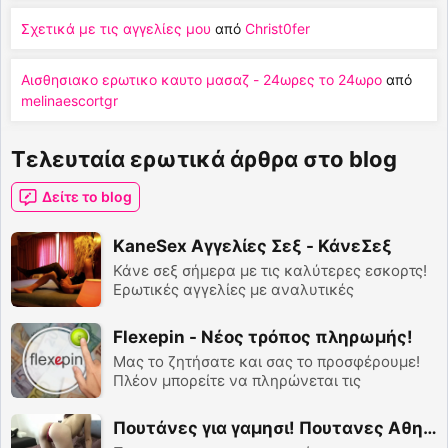
Σχετικά με τις αγγελίες μου
από
Christ0fer
Αισθησιακο ερωτικο καυτο μασαζ - 24ωρες το 24ωρο
από
melinaescortgr
Τελευταία ερωτικά άρθρα στο blog
Δείτε το blog
KaneSex Αγγελίες Σεξ - ΚάνεΣεξ
Κάνε σεξ σήμερα με τις καλύτερες εσκορτς!
Ερωτικές αγγελίες με αναλυτικές
περιγραφές των υπηρεσιών, πολλές
φωτογραφίες κτλ.. KaneSex όπως και με
Flexepin - Νέος τρόπος πληρωμής!
όποια θες!
Μας το ζητήσατε και σας το προσφέρουμε!
Πλέον μπορείτε να πληρώνεται τις
παραγγελίες σας και τα credits σας με
προπληρωμένες κάρτες Flexepin!
Πουτάνες για γαμησι! Πουτανες Αθηνα.. Πουτανες Θεσσαλονικη..