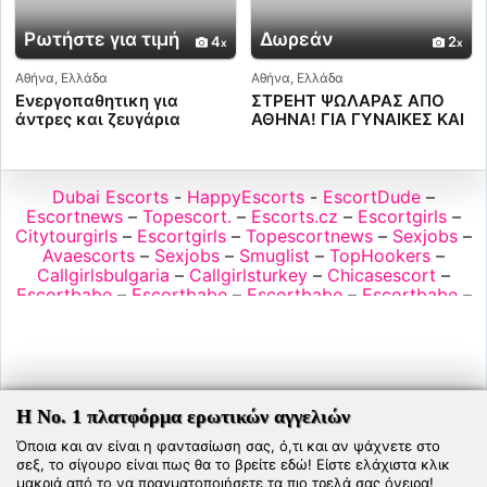
Ρωτήστε για τιμή
Δωρεάν
4
2
Αθήνα, Ελλάδα
Αθήνα, Ελλάδα
Ενεργοπαθητικη για
ΣΤΡΕΗΤ ΨΩΛΑΡΑΣ ΑΠΟ
άντρες και ζευγάρια
ΑΘΗΝΑ! ΓΙΑ ΓΥΝΑΙΚΕΣ ΚΑΙ
ΖΕΥΓΑΡΙΑ! ΑΜΕΣΑ ,
ΚΑΘΑΡΑ ΚΑΙ ΕΧΕΜΥΘΑ!
Dubai Escorts
-
HappyEscorts
-
EscortDude
–
Escortnews
–
Topescort.
–
Escorts.cz
–
Escortgirls
–
Citytourgirls
–
Escortgirls
–
Topescortnews
–
Sexjobs
–
Avaescorts
–
Sexjobs
–
Smuglist
–
TopHookers
–
Callgirlsbulgaria
–
Callgirlsturkey
–
Chicasescort
–
Escortbabe
–
Escortbabe
–
Escortbabe
–
Escortbabe
–
Big Tits Models Directory
–
Escortnearme
–
Escortnews
–
Escortnews
–
Escortnews.com
–
Escorts
–
Nordicescorts
–
Privehuis
–
Redlightdistrict
–
Seduce
–
Sexguide
–
Sexguide
–
Sexjobs
–
Sexjobs
–
Sexjobs
–
Sexjobs
–
Topescort
–
Topescort
–
Topescort
–
Topescort
–
Topescort
–
Topescort
–
Topescort
–
Η Νο. 1 πλατφόρμα ερωτικών αγγελιών
Topescort
–
Topescort
–
Topescort
–
Topescortboys
–
Όποια και αν είναι η φαντασίωση σας, ό,τι και αν ψάχνετε στο
gay flirt 4 free
-
Topescortdubai
–
Topescortmalta
–
σεξ, το σίγουρο είναι πως θα το βρείτε εδώ! Είστε ελάχιστα κλικ
Topshemales
–
PornX - Free porn videos
–
Zuzana
–
μακριά από το να πραγματοποιήσετε τα πιο τρελά σας όνειρα!