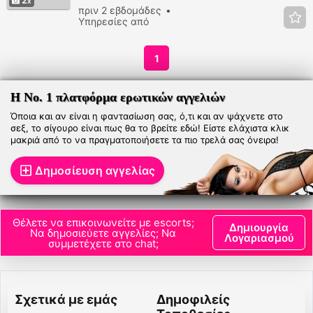
2
έντονες συνευρέσεις
πριν 2 εβδομάδες
Υπηρεσίες από
Γυναίκες
4249
προβολές
1
Η Νο. 1 πλατφόρμα ερωτικών αγγελιών
Όποια και αν είναι η φαντασίωση σας, ό,τι και αν ψάχνετε στο
σεξ, το σίγουρο είναι πως θα το βρείτε εδώ! Είστε ελάχιστα κλικ
μακριά από το να πραγματοποιήσετε τα πιο τρελά σας όνειρα!
Δημοσίευση αγγελίας
Θέλετε να επικοινωνείτε με escorts;
Δημιουργία
Να δημοσιεύετε αγγελίες; Να
Λογαριασμού
συμμετέχετε στο chat;
Σχετικά με εμάς
Δημοφιλείς