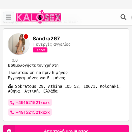
Αρχική
>
Το προφίλ του Sandra267
Sandra267
1 ενεργές αγγελίες
Escort
0.0
Βαθμολογήστε τον χρήστη
Τελευταία online πριν 6 μήνες
Εγγεγραμμένος για 6+ μήνες
Sokratous 29, Athina 105 52, 10671, Kolonaki,
Αθήνα, Αττική, Ελλάδα
+491521521xxxx
+491521521xxxx
Αποστολή μηνύματος