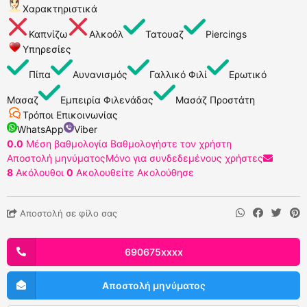
Χαρακτηριστικά
Καπνίζω
Αλκοόλ
Τατουαζ
Piercings
Υπηρεσίες
Πίπα
Αυνανισμός
Γαλλικό Φιλί
Ερωτικό
Μασαζ
Εμπειρία Φιλενάδας
Μασάζ Προστάτη
Τρόποι Επικοινωνίας
WhatsApp
Viber
0.0
Μέση βαθμολογία
Βαθμολογήστε τον χρήστη
Αποστολή μηνύματος
Μόνο για συνδεδεμένους χρήστες
8
Ακόλουθοι
0
Ακολουθείτε
Ακολούθησε
Αποστολή σε φίλο σας
690675xxxx
Αποστολή μηνύματος