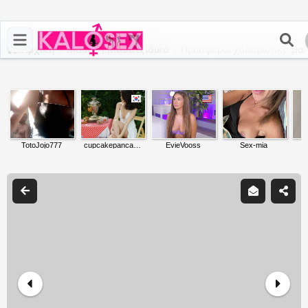
Αρχική
>
Μασάζ / Μασατζίδικα
>
Προσφέρω χαλαρωτικό μασ