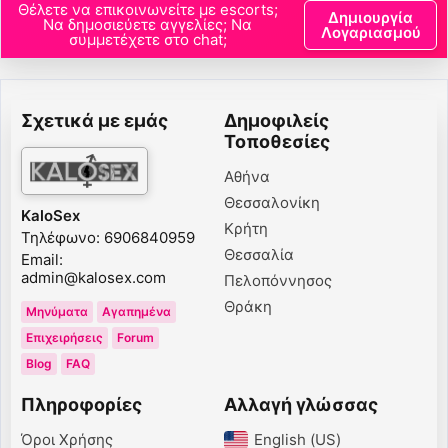
Θέλετε να επικοινωνείτε με escorts;
Δημιουργία
Να δημοσιεύετε αγγελίες; Να
Λογαριασμού
συμμετέχετε στο chat;
Σχετικά με εμάς
Δημοφιλείς
Τοποθεσίες
Αθήνα
Θεσσαλονίκη
KaloSex
Κρήτη
Τηλέφωνο: 6906840959
Θεσσαλία
Email:
admin@kalosex.com
Πελοπόννησος
Θράκη
Μηνύματα
Αγαπημένα
Επιχειρήσεις
Forum
Blog
FAQ
Πληροφορίες
Αλλαγή γλώσσας
Όροι Χρήσης
English (US)‎