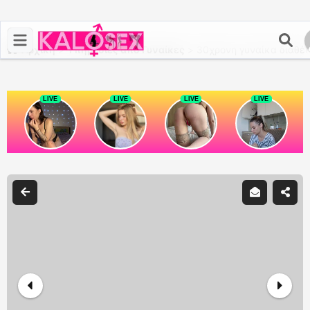
Αρχική
>
Υπηρεσίες από Γυναίκες
>
30χρονη γυναίκα διαθέσ