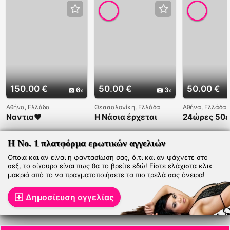
150.00 €
50.00 €
50.00 €
6
3
Αθήνα, Ελλάδα
Θεσσαλονίκη, Ελλάδα
Αθήνα, Ελλάδα
Ναντια❤️
Η Νάσια έρχεται
24ώρες 50
στον χώρο σου με
699326118
40€ στην
6993261181
Θεσσαλονίκη
Ελευθερία 
Η Νο. 1 πλατφόρμα ερωτικών αγγελιών
περιμένω στ
Όποια και αν είναι η φαντασίωση σας, ό,τι και αν ψάχνετε στο
μου
σεξ, το σίγουρο είναι πως θα το βρείτε εδώ! Είστε ελάχιστα κλικ
μακριά από το να πραγματοποιήσετε τα πιο τρελά σας όνειρα!
Δημοσίευση αγγελίας