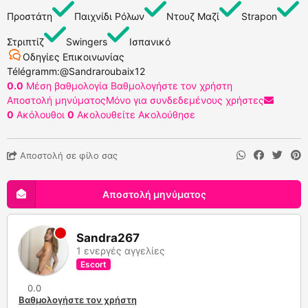
Προστάτη
Παιχνίδι Ρόλων
Ντουζ Μαζί
Strapon
Στριπτίζ
Swingers
Ισπανικό
Οδηγίες Επικοινωνίας
Télégramm:@Sandraroubaix12
0.0
Μέση βαθμολογία
Βαθμολογήστε τον χρήστη
Αποστολή μηνύματος
Μόνο για συνδεδεμένους χρήστες
0
Ακόλουθοι
0
Ακολουθείτε
Ακολούθησε
Αποστολή σε φίλο σας
Αποστολή μηνύματος
Sandra267
1 ενεργές αγγελίες
Escort
0.0
Βαθμολογήστε τον χρήστη