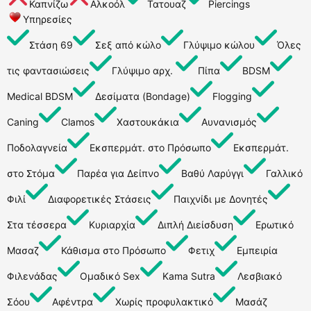
Καπνίζω
Αλκοόλ
Τατουαζ
Piercings
Υπηρεσίες
Στάση 69
Σεξ από κώλο
Γλύψιμο κώλου
Όλες
τις φαντασιώσεις
Γλύψιμο αρχ.
Πίπα
BDSM
Medical BDSM
Δεσίματα (Bondage)
Flogging
Caning
Clamos
Χαστουκάκια
Αυνανισμός
Ποδολαγνεία
Εκσπερμάτ. στο Πρόσωπο
Εκσπερμάτ.
στο Στόμα
Παρέα για Δείπνο
Βαθύ Λαρύγγι
Γαλλικό
Φιλί
Διαφορετικές Στάσεις
Παιχνίδι με Δονητές
Στα τέσσερα
Κυριαρχία
Διπλή Διείσδυση
Ερωτικό
Μασαζ
Κάθισμα στο Πρόσωπο
Φετιχ
Εμπειρία
Φιλενάδας
Ομαδικό Sex
Kama Sutra
Λεσβιακό
Σόου
Αφέντρα
Χωρίς προφυλακτικό
Μασάζ