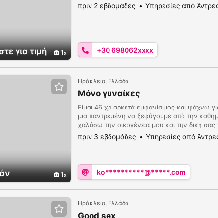
πριν 2 εβδομάδες
Υπηρεσίες από Άντρε
+30 698062xxxx
τε για τιμή
1
Ηράκλειο, Ελλάδα
Μόνο γυναίκες
Είμαι 46 χρ αρκετά εμφανίσιμος και ψάχνω γι
μια παντρεμένη να ξεφύγουμε από την καθημ
χαλάσω την οικογένεια μου και την δική σας
πριν 3 εβδομάδες
Υπηρεσίες από Άντρε
ko**********@*****.com
άν
1
Ηράκλειο, Ελλάδα
Good sex