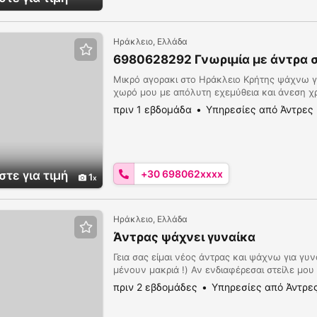
Ηράκλειο, Ελλάδα
6980628292 Γνωριμία με άντρα 
Μικρό αγορακι στο Ηράκλειο Κρήτης ψάχνω γν
χωρό μου με απόλυτη εχεμύθεια και άνεση 
πριν 1 εβδομάδα
Υπηρεσίες από Άντρες
+30 698062xxxx
τε για τιμή
1
Ηράκλειο, Ελλάδα
Άντρας ψάχνει γυναίκα
Γεια σας είμαι νέος άντρας και ψάχνω για γ
μένουν μακριά !) Αν ενδιαφέρεσαι στείλε μο
πριν 2 εβδομάδες
Υπηρεσίες από Άντρε