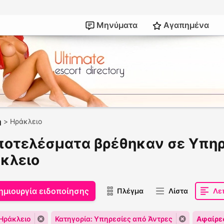
Μηνύματα
Αγαπημένα
η
>
Ηράκλειο
ποτελέσματα βρέθηκαν σε Υπηρ
κλειο
ημιουργία ειδοποίησης
Πλέγμα
Λίστα
Λε
Ηράκλειο
Κατηγορία: Υπηρεσίες από Άντρες
Αφαίρε