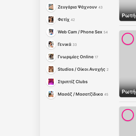
Ζευγάρια Ψάχνουν
43
Ρωτήσ
Φετίχ
42
Web Cam / Phone Sex
54
Γενικά
33
Γνωριμίες Online
17
Studios / Οίκοι Ανοχής
2
Στριπτίζ Clubs
Ρωτήσ
Μασάζ / Μασατζίδικα
45