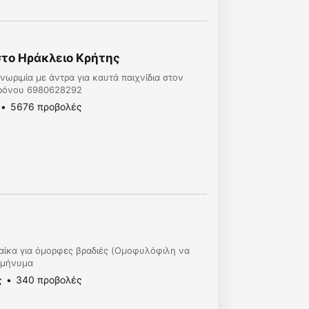
στο Ηράκλειο Κρήτης
ωριμία με άντρα για καυτά παιχνίδια στον
χρόνου 6980628292
5676 προβολές
υναίκα για όμορφες βραδιές (Ομοφυλόφιλη να
υ μήνυμα
ς
340 προβολές