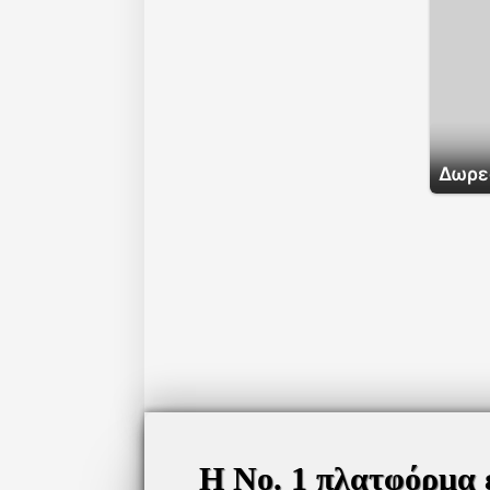
Δωρε
Η Νο. 1 πλατφόρμα 