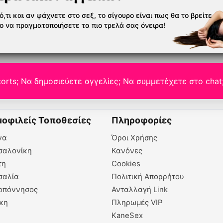
,τι και αν ψάχνετε στο σεξ, το σίγουρο είναι πως θα το βρείτε
το να πραγματοποιήσετε τα πιο τρελά σας όνειρα!
orts; Να δημοσιεύετε αγγελίες; Να συμμετέχετε στο chat
οφιλείς Τοποθεσίες
Πληροφορίες
να
Όροι Χρήσης
σαλονίκη
Κανόνες
τη
Cookies
σαλία
Πολιτική Απορρήτου
οπόννησος
Ανταλλαγή Link
κη
Πληρωμές VIP
KaneSex