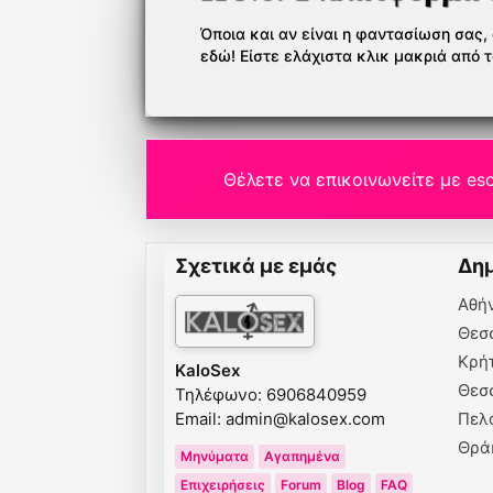
Όποια και αν είναι η φαντασίωση σας, ό
εδώ! Είστε ελάχιστα κλικ μακριά από 
Θέλετε να επικοινωνείτε με esc
Σχετικά με εμάς
Δημ
Αθή
Θεσ
Κρή
KaloSex
Θεσ
Τηλέφωνο: 6906840959
Email:
admin@kalosex.com
Πελ
Θρά
Μηνύματα
Αγαπημένα
Επιχειρήσεις
Forum
Blog
FAQ