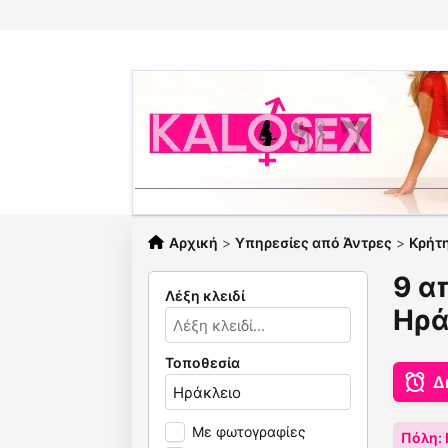
Αρχική
>
Υπηρεσίες από Άντρες
>
Κρήτ
9 α
Λέξη κλειδί
Ηρά
Τοποθεσία
Δ
Με φωτογραφίες
Πόλη: 