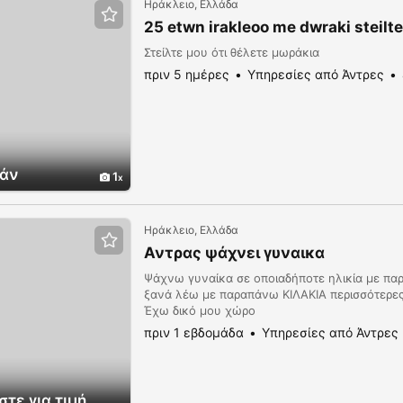
Ηράκλειο, Ελλάδα
25 etwn irakleoo me dwraki steilte
Στείλτε μου ότι θέλετε μωράκια
πριν 5 ημέρες
Υπηρεσίες από Άντρες
άν
1
Ηράκλειο, Ελλάδα
Αντρας ψάχνει γυναικα
Ψάχνω γυναίκα σε οποιαδήποτε ηλικία με πα
ξανά λέω με παραπάνω ΚΙΛΑΚΙΑ περισσότερες
Έχω δικό μου χώρο
πριν 1 εβδομάδα
Υπηρεσίες από Άντρες
τε για τιμή