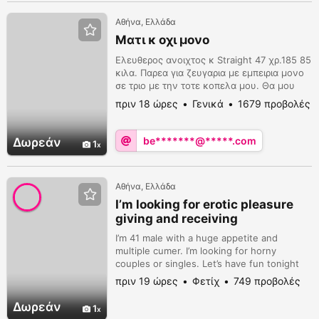
Αθήνα, Ελλάδα
Ματι κ οχι μονο
Ελευθερος ανοιχτος κ Straight 47 χρ.185 85
κιλα. Παρεα για ζευγαρια με εμπειρια μονο
σε τριο με την τοτε κοπελα μου. Θα μου
αρεσε κατι πιο ευφανταστο, ας πουμε να
πριν 18 ώρες
Γενικά
1679 προβολές
παρκαρετε διπλα το αυτοκινητο σας η να
κατσετε διπλα μου στην παραλια.Μπορουμε
απλα να βγου Η συμμετοχη μου μονο αν
be*******@*****.com
Δωρεάν
1
προκυψει. .Οτι ειναι το συζηταμε κ το
κανουμε. Λογω της δουλειας μου με ξερει
πολ...
Αθήνα, Ελλάδα
I’m looking for erotic pleasure
giving and receiving
I’m 41 male with a huge appetite and
multiple cumer. I’m looking for horny
couples or singles. Let’s have fun tonight
πριν 19 ώρες
Φετίχ
749 προβολές
Δωρεάν
1