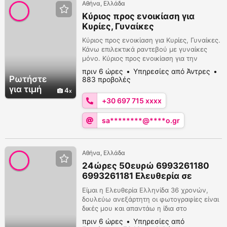
Αθήνα, Ελλάδα
Κύριος προς ενοικίαση για
Κυρίες, Γυναίκες
Κύριος προς ενοικίαση για Κυρίες, Γυναίκες.
Κάνω επιλεκτικά ραντεβού με γυναίκες
μόνο. Κύριος προς ενοικίαση για την
περιοχή της Αθήνας για φαγητό, καφέ,
πριν 6 ώρες
Υπηρεσίες από Άντρες
ψώνια, κουβέντα, βοήθεια στο σπίτι,
Ρωτήστε
883 προβολές
συνοδεία για ταξίδια μετά από συνεννόηση,
για τιμή
4
υπάρχει δυνατότητα επιλογής και
+30 697 715 xxxx
αυτοκινήτων προς ενοικίαση μια λιμουζίνα
και ένα κάμπριο αυτοκίνητο. Είμαι
sa********@****o.gr
μορφωμένος, αθλητικός...
Αθήνα, Ελλάδα
24ώρες 50ευρώ 6993261180
6993261181 Ελευθερία σε
περιμένω στο σπίτι μου
Είμαι η Ελευθερία Ελληνίδα 36 χρονών,
δουλεύω ανεξάρτητη οι φωτογραφίες είναι
δικές μου και απαντάω η ίδια στο
τηλέφωνο. Το πρόγραμμα μου είναι για 1
πριν 6 ώρες
Υπηρεσίες από
ωρα με 2 εκτονώσεις Sex σε διάφορες