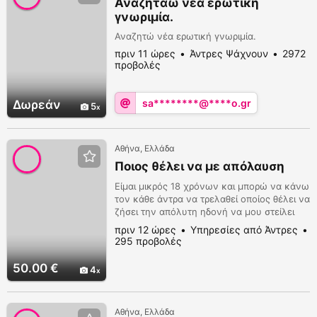
Αναζητάω νεα ερωτική
γνωριμία.
Αναζητώ νέα ερωτική γνωριμία.
πριν 11 ώρες
Άντρες Ψάχνουν
2972
προβολές
sa********@****o.gr
Δωρεάν
5
Αθήνα, Ελλάδα
Ποιος θέλει να με απόλαυση
Είμαι μικρός 18 χρόνων και μπορώ να κάνω
τον κάθε άντρα να τρελαθεί οποίος θέλει να
ζήσει την απόλυτη ηδονή να μου στείλει
μήνυμα
πριν 12 ώρες
Υπηρεσίες από Άντρες
295 προβολές
50.00 €
4
Αθήνα, Ελλάδα