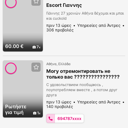
Escort Γιαννης
Γιάννης 27 χρονών Αθήνα δέχομαι και μπαι
και cuckold
πριν 13 ώρες
Υπηρεσίες από Άντρες
306 προβολές
60.00 €
7
Αθήνα, Ελλάδα
Могу отремонтировать не
только вас ????????????????
С удовольствием пообщаюсь ,
поупотребляем вместе , а потом друг
друга
πριν 13 ώρες
Υπηρεσίες από Άντρες
Ρωτήστε
140 προβολές
για τιμή
1
694787xxxx