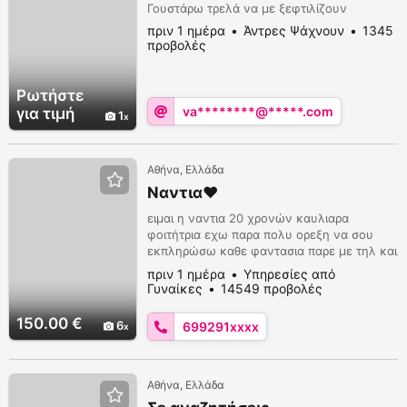
Γουστάρω τρελά να με ξεφτιλίζουν
πριν 1 ημέρα
Άντρες Ψάχνουν
1345
προβολές
Ρωτήστε
va********@*****.com
για τιμή
1
Αθήνα, Ελλάδα
Ναντια❤️
ειμαι η ναντια 20 χρονών καυλιαρα
φοιτήτρια εχω παρα πολυ ορεξη να σου
εκπληρώσω καθε φαντασια παρε με τηλ και
δεν θα χασεις..6992910398
πριν 1 ημέρα
Υπηρεσίες από
Γυναίκες
14549 προβολές
150.00 €
6
699291xxxx
Αθήνα, Ελλάδα