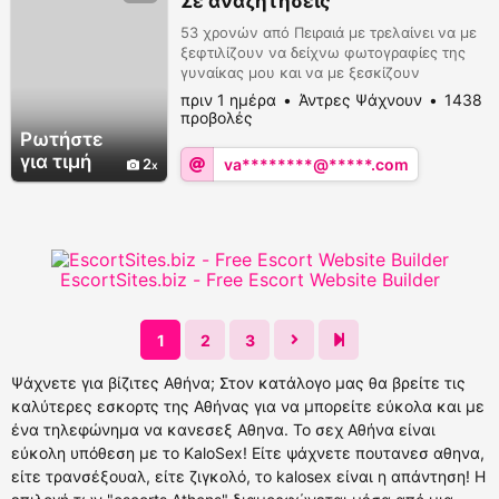
Σε αναζητήσεις
53 χρονών από Πειραιά με τρελαίνει να με
ξεφτιλίζουν να δείχνω φωτογραφίες της
γυναίκας μου και να με ξεσκίζουν
πριν 1 ημέρα
Άντρες Ψάχνουν
1438
προβολές
Ρωτήστε
για τιμή
2
va********@*****.com
EscortSites.biz - Free Escort Website Builder
1
2
3
Ψάχνετε για βίζιτες Αθήνα; Στον κατάλογο μας θα βρείτε τις
καλύτερες εσκορτς της Αθήνας για να μπορείτε εύκολα και με
ένα τηλεφώνημα να κανεσεξ Αθηνα. Το σεχ Αθήνα είναι
εύκολη υπόθεση με το KaloSex! Είτε ψάχνετε πουτανεσ αθηνα,
είτε τρανσέξουαλ, είτε ζιγκολό, το kalosex είναι η απάντηση! Η