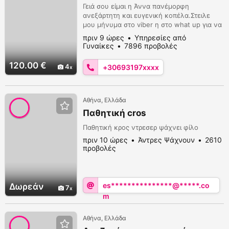
Γειά σου είμαι η Άννα πανέμορφη
ανεξάρτητη και ευγενική κοπέλα.Στειλε
μου μήνυμα στο viber η στο what up για να
έρθω στο χώρο σου η σε ξενοδοχεία για
πριν 9 ώρες
Υπηρεσίες από
φουλ απόλαυσης..6931976442.
Γυναίκες
7896 προβολές
120.00 €
4
+30693197xxxx
Αθήνα, Ελλάδα
Παθητική cros
Παθητική κρος ντρεσερ ψάχνει φίλο
πριν 10 ώρες
Άντρες Ψάχνουν
2610
προβολές
es***************@*****.co
Δωρεάν
7
m
Αθήνα, Ελλάδα