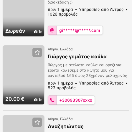
διασκέδαση ;)
πριν 1 ημέρα
Υπηρεσίες από Άντρες
1026 προβολές
gi*****@*****.com
Δωρεάν
1
Αθήνα, Ελλάδα
Γιώργος γεμάτος καύλα
Γιώργος με ατελιοτη καύλα και ορεξι για
έρωτα καλεσεμε στο κινητό μου για
ραντεβού 1.65 ύψος 28χρόνον μελαχρινός
με καστανά μάτια
πριν 1 ημέρα
Υπηρεσίες από Άντρες
823 προβολές
20.00 €
1
+30693307xxxx
Αθήνα, Ελλάδα
Αναζητώντας