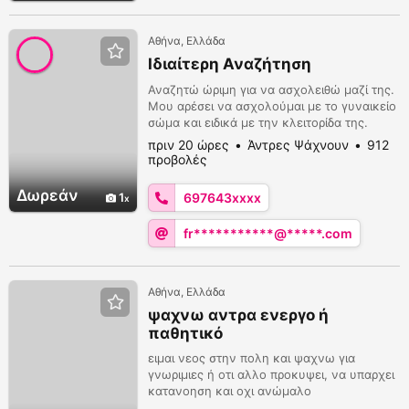
Αθήνα, Ελλάδα
Ιδιαίτερη Αναζήτηση
Αναζητώ ώριμη για να ασχολειθώ μαζί της.
Μου αρέσει να ασχολούμαι με το γυναικείο
σώμα και ειδικά με την κλειτορίδα της.
πριν 20 ώρες
Άντρες Ψάχνουν
912
προβολές
Δωρεάν
1
697643xxxx
fr***********@*****.com
Αθήνα, Ελλάδα
ψαχνω αντρα ενεργο ή
παθητικό
ειμαι νεος στην πολη και ψαχνω για
γνωριμιες ή οτι αλλο προκυψει, να υπαρχει
κατανοηση και οχι ανώμαλο
τηλεφωνηματα, ειμαι κυριος οποτε θελω να