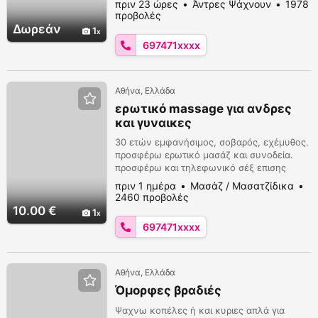
πριν 23 ώρες
Άντρες Ψάχνουν
1978
ειστε και εσεις κυριος επισης προσφερω και
προβολές
μασαζ δειτε το προφιλ μου
Δωρεάν
1
697471xxxx
Αθήνα, Ελλάδα
ερωτικό massage για ανδρες
και γυναικες
30 ετών εμφανήσιμος, σοβαρός, εχέμυθος.
προσφέρω ερωτικό μασάζ και συνοδεία.
προσφέρω και τηλεφωνικό σέξ επισης
προσφερω και αλλες υπηρεσιες αρκει να
πριν 1 ημέρα
Μασάζ / Μασατζίδικα
κανετε σοβαρες προτασεις
2460 προβολές
10.00 €
1
697471xxxx
Αθήνα, Ελλάδα
Όμορφες βραδιές
Ψαχνω κοπέλες ή και κυριες απλά για