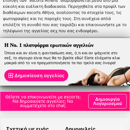
επιλογή των "escorts Athens" διαμορφώνεται μέσα από μια
εύκολη και ευέλικτη διαδικασία. Περιηγηθείτε στα προφίλ των
διαθέσιμων escorts Αθήνα, αναλύοντας τα στοιχεία τους, τις
φωτογραφίες και τις παροχές τους. Στη συνέχεια απλά
επιλέξτε τη συνοδό που σας ταιριάζει και επικοινωνήστε με το
τηλέφωνο της αγγελίας σεχ που σας ενδιαφέρει.
Η Νο. 1 πλατφόρμα ερωτικών αγγελιών
Όποια και αν είναι η φαντασίωση σας, ό,τι και αν ψάχνετε στο
σεξ, το σίγουρο είναι πως θα το βρείτε εδώ! Είστε ελάχιστα κλικ
μακριά από το να πραγματοποιήσετε τα πιο τρελά σας όνειρα!
Δημοσίευση αγγελίας
Θέλετε να επικοινωνείτε με escorts;
Δημιουργία
Να δημοσιεύετε αγγελίες; Να
Λογαριασμού
συμμετέχετε στο chat;
Σχετικά με εμάς
Δημοφιλείς