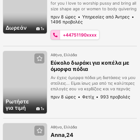
for you I love to worship pussy and bring all
size shape age or women to body quivering
wet shaking orgasms leaving you in bliss
πριν 8 ώρες
Υπηρεσίες από Άντρες
fully clean respectful and know how to
1496 προβολές
please just lie back and enjoy the ride
Δωρεάν
1
beautiful ????
+44751190xxxx
Αθήνα, Ελλάδα
Εύκολο δωράκι για κοπέλα με
όμορφα πόδια
Αν έχεις όμορφα πόδια μη διστάσεις να μου
στείλεις... Είμαι ίσως μια από τις καλύτερες
επιλογές σου να κερδίζεις και να περνάς
όμορφα μαζί...πάντα με πλήρη
πριν 8 ώρες
Φετίχ
993 προβολές
εχεμύθεια...είμαι πολύ εμφανίσιμος και
Ρωτήστε
ευγενικός... περιμένω μήνυμα σου
για τιμή
1
giorgosfeet33@gmail.com
ή Viber/
WhatsApp 698 768 2353 Η αγγελία είναι
μόνο για γυναίκες.
Αθήνα, Ελλάδα
Anna,24