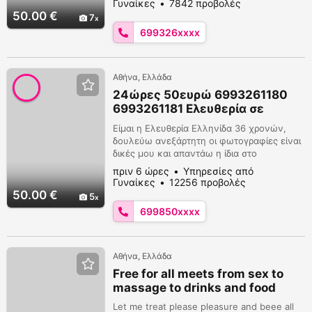
Γυναίκες
7842 προβολές
στάσεις 50 ευρώ και με συν 20 ευρω
50.00 €
7
ελεύθερο στοματικο και 69 οχι πρωκτικό.
699326xxxx
Μη στέλνετε μηνύματα στο chat και στις
πλατφόρμες δεν απαντώ μόνο στα νούμερα
μου. Δευτέρα εως Κυρι...
Αθήνα, Ελλάδα
24ώρες 50ευρώ 6993261180
6993261181 Ελευθερία σε
περιμένω στο χώρο μου
Είμαι η Ελευθερία Ελληνίδα 36 χρονών,
δουλεύω ανεξάρτητη οι φωτογραφίες είναι
δικές μου και απαντάω η ίδια στο
τηλέφωνο. Το πρόγραμμα μου είναι για 1
πριν 6 ώρες
Υπηρεσίες από
ωρα με 2 εκτονώσεις Sex σε διάφορες
Γυναίκες
12256 προβολές
στάσεις 50 ευρώ και με συν 20 ευρω
50.00 €
5
ελεύθερο στοματικο και 69 οχι πρωκτικό.
699850xxxx
Μη στέλνετε μηνύματα στο chat και στις
πλατφόρμες δεν απαντώ μόνο στα νούμερα
μου. Δευτέρα εως Κυρι...
Αθήνα, Ελλάδα
Free for all meets from sex to
massage to drinks and food
Let me treat please pleasure and beee all