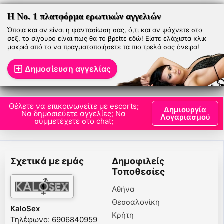
Η Νο. 1 πλατφόρμα ερωτικών αγγελιών
Όποια και αν είναι η φαντασίωση σας, ό,τι και αν ψάχνετε στο
σεξ, το σίγουρο είναι πως θα το βρείτε εδώ! Είστε ελάχιστα κλικ
μακριά από το να πραγματοποιήσετε τα πιο τρελά σας όνειρα!
Δημοσίευση αγγελίας
Θέλετε να επικοινωνείτε με escorts;
Δημιουργία
Να δημοσιεύετε αγγελίες; Να
Λογαριασμού
συμμετέχετε στο chat;
Σχετικά με εμάς
Δημοφιλείς
Τοποθεσίες
Αθήνα
Θεσσαλονίκη
KaloSex
Κρήτη
Τηλέφωνο: 6906840959