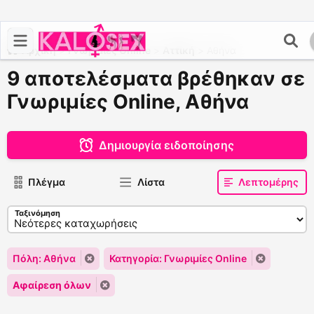
Αρχική
>
Γνωριμίες Online
>
Αττική
>
Αθήνα
9 αποτελέσματα βρέθηκαν σε
Γνωριμίες Online, Αθήνα
Δημιουργία ειδοποίησης
Πλέγμα
Λίστα
Λεπτομέρης
Ταξινόμηση
Πόλη: Αθήνα
Κατηγορία: Γνωριμίες Online
Αφαίρεση όλων