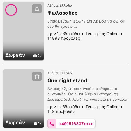
Αθήνα, Ελλάδα
Ψωλαραδες
Εχεις μεγάλη ψωλη? Στείλε μου να δω και
δεν θα χάσεις ...
πριν 1 εβδομάδα
Γνωριμίες Online
14898 προβολές
Δωρεάν
2
Αθήνα, Ελλάδα
One night stand
Άντρας 42, φυσιολογικός, καθαρός και
ευγενικός. Θα είμαι Αθήνα (κέντρο) τη
Δευτέρα 5/8. Αναζητώ γνωριμία με γυναίκα
για χαλαρή επαφή σε ξενοδοχείο στο
πριν 1 εβδομάδα
Γνωριμίες Online
Σύνταγμα. Δεκτές και TS ή cross
149 προβολές
Δωρεάν
1
+491516337xxxx