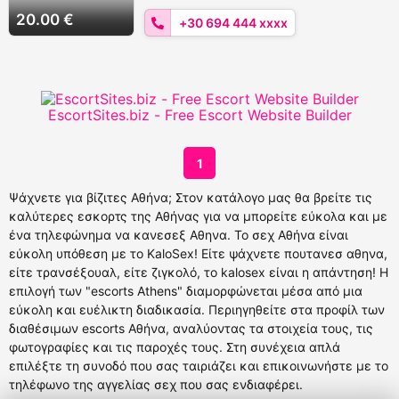
Ra.marinou27
20.00 €
+30 694 444 xxxx
EscortSites.biz - Free Escort Website Builder
1
Ψάχνετε για βίζιτες Αθήνα; Στον κατάλογο μας θα βρείτε τις
καλύτερες εσκορτς της Αθήνας για να μπορείτε εύκολα και με
ένα τηλεφώνημα να κανεσεξ Αθηνα. Το σεχ Αθήνα είναι
εύκολη υπόθεση με το KaloSex! Είτε ψάχνετε πουτανεσ αθηνα,
είτε τρανσέξουαλ, είτε ζιγκολό, το kalosex είναι η απάντηση! Η
επιλογή των "escorts Athens" διαμορφώνεται μέσα από μια
εύκολη και ευέλικτη διαδικασία. Περιηγηθείτε στα προφίλ των
διαθέσιμων escorts Αθήνα, αναλύοντας τα στοιχεία τους, τις
φωτογραφίες και τις παροχές τους. Στη συνέχεια απλά
επιλέξτε τη συνοδό που σας ταιριάζει και επικοινωνήστε με το
τηλέφωνο της αγγελίας σεχ που σας ενδιαφέρει.