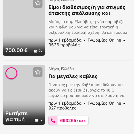
Είμαι διαθέσιμος/η για στιγμές
άτακτης απόλαυσης και
οικονομικό μασάζ
Μπόκ, ια σαμ Ελισάβετ, η νέα σαμ όβτζε
και η φίλη μου για να είσαι ερωτική ή
σεξουαλική ερωτική σχέση. Ja sam osoba
koja je tek stigla ovdje i I ovdje sam da
πριν 1 εβδομάδα
Γνωριμίες Online
zadovoljim tvoje seksualne ž
3536 προβολές
700.00 €
2
Αθήνα, Ελλάδα
Για μεγαλες καβλες
Γυναίκες μες την Καβλα που θέλουν να
ακούν να τις ξεσκίζει άγρια το 18 C
εργαλείο μου μπορούν να στείλουν η να
καλέσουν για τρελό χύσιμο. Δέχομαι στο
πριν 1 εβδομάδα
Γνωριμίες Online
viber και στο Whats up. 6932653534
927 προβολές
Ρωτήστε
για τιμή
1
693265xxxx