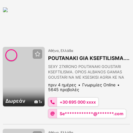
Αθήνα, Ελλάδα
POUTANAKI GIA KSEFTILISMA....
SEXY 27XRONO POUTANAKI GOUSTARI
KSEFTILISMA. OPIOS ALBANOS GAMIAS
GOUSTARI NA ME KSESKISI AGRIA KE NA
ME XISI PANTOU AS STILI MINIMA NA
πριν 4 ημέρες
Γνωριμίες Online
KANONISOUME SINANTISI. ERXESE MOU
5645 προβολές
GAMAS AGRIA TO STOMATAKI KE TO
KOLARAKI OSES FORES GOUSTARIS ME
Δωρεάν
1
+30 695 000 xxxx
XINIS KE FEBGIS. MESA KE SE PARTOUZA
ME 1 I PERISOTEROUS FILOUS SOU. NA
Se************@*******.com
MOU GAMATE OLES TIS TRIPES
TAFTOXONA MAZI. MONO POU EG...
Αθήνα, Ελλάδα