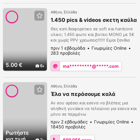
Αθήνα, Ελλάδα
1.450 pics & videos σκετη καύλα
Θες κατι διαφορετικο σε soft και hardcore
υλικο; 1.450 φωτο και βιντεο ΜΟΝΟ με 5€
και χωρίς PPV χρεωσεις!!!!!! Ειμαι ξανθια
μιλφαρα all natural με πλουσιες καμπυλες
πριν 1 εβδομάδα
Γνωριμίες Online
που θα λατρεψεις... Ελα για την απόλυτη
283 προβολές
εμπειρια ONLYFANS. Ο πιο ενεργός
λογαριασμός που θα βρεις στην Ελλάδα!
5.00 €
6
ma*********@*****.com
Καθημερινά νεα uploads ΚΑΥΛΑ!
https://onlyfans.com/unbound_mary
Αθήνα, Ελλάδα
Έλα να περάσουμε καλά
Αν σου αρέσει και εσενα να βλέπεις μια
αληθινή γυναίκα να τελειώνει για εσενα και
μόνο σε περιμένω
πριν 2 εβδομάδες
Γνωριμίες Online
18450 προβολές
Ρωτήστε
για τιμή
2
699 955 xxxx