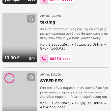
Αθήνα, Ελλάδα
texting
Αν είσαι ντροπαλούλης και θες να γράψεις
με μυνηματάκια αυτά που θα μου κάνεις σε
περιμένω έτοιμη για κάθε φαντασίωση!
6985018919.απο 10ε
πριν 3 εβδομάδες
Γνωριμίες Online
8707 προβολές
10.00 €
1
698501xxxx
Αθήνα, Ελλάδα
SYBER SEX
Γειά σας κάνω κάμερα με αν σας ενδιαφέρει
μόνο αποφασισμένη και όχι πολλά λόγια
ξεκινάμε κάμερα... Πρώτα επιβεβαίωση και
ξεκινάμε το παιχνίδι... Επικοινωνία στο
πριν 3 εβδομάδες
Γνωριμίες Online
6944 447 941 whatsapp πρώτα μηνύματακι
4124 προβολές
και μετά κλείσει Και στο Skype