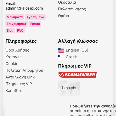
Θεσσαλία
Email:
admin@kalosex.com
Πελοπόννησος
Θράκη
Μηνύματα
Αγαπημένα
Επιχειρήσεις
Forum
Blog
FAQ
Πληροφορίες
Αλλαγή γλώσσας
Όροι Χρήσης
English (US)‎
Κανόνες
Greek‎
Cookies
Πληρωμές VIP
Πολιτική Απορρήτου
Ανταλλαγή Link
Πληρωμές VIP
KaneSex
Προωθήστε την αγγελία
premium ή μετακινήστε τ
που προωθούνται έχουν π