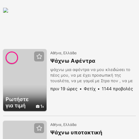
Αθήνα, Ελλάδα
Ψάχνω Αφέντρα
ψάχνω μια αφέντρα να μου κλειδώσει το
πέος μου, να με έχει προσωπική της
τουαλέτα, να με γαμαϊ με Στρα πον , να με
ποδοπατάει, να με ξεφτιλίζει, να με
πριν 19 ώρες
Φετίχ
1144 προβολές
μαστιγώνει στον κώλο, να με κλωτσάει στα
γεννητικά όργανα μέχρι να μην μπορώ, αν
Ρωτήστε
κάνετε sex με το ζόρι
για τιμή
1
Αθήνα, Ελλάδα
Ψάχνω υποτακτική