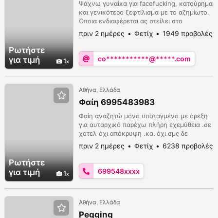
Ψάχνω γυναίκα για facefucking, κατούρημα
και γενικότερο ξεφτίλισμα με το αζημίωτο.
Όποια ενδιαφέρεται ας στείλει στο
coffeelab1982@gmail.com
ή προσωπικό
πριν 2 ημέρες
Φετίχ
1949 προβολές
μήνυμα εδώ.
Ρωτήστε
co***********@*****.com
για τιμή
1
Αθήνα, Ελλάδα
Φαίη 6995483983
Φαίη αναζητώ μόνο υποταγμένο με όρεξη
για αυταρχικό παρέχω πλήρη εχεμύθεια .σε
χοτελ όχι απόκρυψη .και όχι σμς δε
διαθέτω βαιμπερ μόνο κλήσεις έντεκα με
πριν 2 ημέρες
Φετίχ
6238 προβολές
10.30 βράδυ ευχαριστώ
Ρωτήστε
699548xxxx
για τιμή
1
Αθήνα, Ελλάδα
Pegging