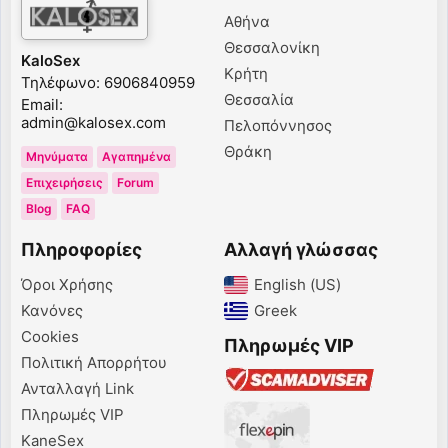
Αθήνα
Θεσσαλονίκη
KaloSex
Κρήτη
Τηλέφωνο: 6906840959
Θεσσαλία
Email:
admin@kalosex.com
Πελοπόννησος
Θράκη
Μηνύματα
Αγαπημένα
Επιχειρήσεις
Forum
Blog
FAQ
Πληροφορίες
Αλλαγή γλώσσας
Όροι Χρήσης
English (US)‎
Κανόνες
Greek‎
Cookies
Πληρωμές VIP
Πολιτική Απορρήτου
Ανταλλαγή Link
Πληρωμές VIP
KaneSex