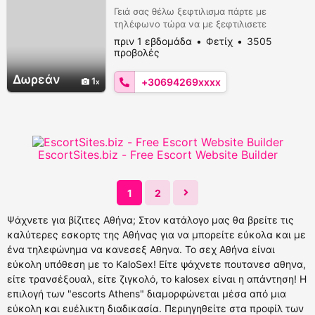
Γειά σας θέλω ξεφτιλισμα πάρτε με
τηλέφωνο τώρα να με ξεφτιλισετε
πριν 1 εβδομάδα
Φετίχ
3505
προβολές
Δωρεάν
1
+30694269xxxx
EscortSites.biz - Free Escort Website Builder
1
2
Ψάχνετε για βίζιτες Αθήνα; Στον κατάλογο μας θα βρείτε τις
καλύτερες εσκορτς της Αθήνας για να μπορείτε εύκολα και με
ένα τηλεφώνημα να κανεσεξ Αθηνα. Το σεχ Αθήνα είναι
εύκολη υπόθεση με το KaloSex! Είτε ψάχνετε πουτανεσ αθηνα,
είτε τρανσέξουαλ, είτε ζιγκολό, το kalosex είναι η απάντηση! Η
επιλογή των "escorts Athens" διαμορφώνεται μέσα από μια
εύκολη και ευέλικτη διαδικασία. Περιηγηθείτε στα προφίλ των