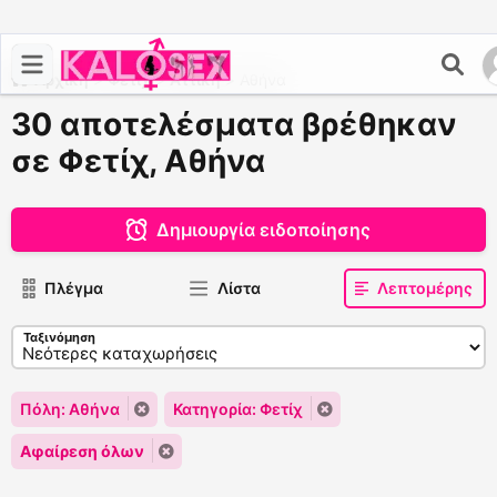
Αρχική
>
Φετίχ
>
Αττική
>
Αθήνα
30 αποτελέσματα βρέθηκαν
σε Φετίχ, Αθήνα
Δημιουργία ειδοποίησης
Πλέγμα
Λίστα
Λεπτομέρης
Ταξινόμηση
Πόλη: Αθήνα
Κατηγορία: Φετίχ
Αφαίρεση όλων