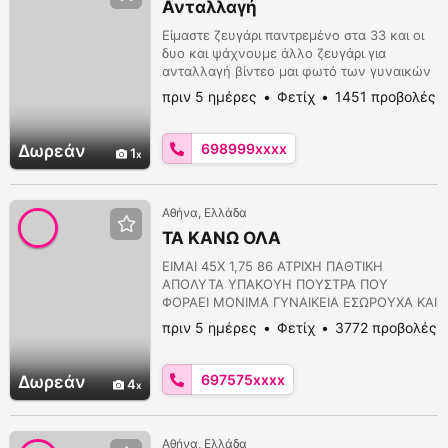
Ανταλλαγή
Είμαστε ζευγάρι παντρεμένο στα 33 και οι
δυο και ψάχνουμε άλλο ζευγάρι για
ανταλλαγή βίντεο μαι φωτό των γυναικών
μας την ώρα που τος ξεσκίζουμε
πριν 5 ημέρες
Φετίχ
1451 προβολές
698999xxxx
Δωρεάν
1
Αθήνα, Ελλάδα
ΤΑ ΚΑΝΩ ΟΛΑ
ΕΙΜΑΙ 45Χ 1,75 86 ΑΤΡΙΧΗ ΠΑΘΤΙΚΗ
ΑΠΟΛΥΤΑ ΥΠΑΚΟΥΗ ΠΟΥΣΤΡΑ ΠΟΥ
ΦΟΡΑΕΙ ΜΟΝΙΜΑ ΓΥΝΑΙΚΕΙΑ ΕΣΩΡΟΥΧΑ ΚΑΙ
ΓΟΥΣΤΑΡΕΙ ΥΠΟΤΑΓΗ ΞΕΦΤΙΛΙΣΜΑ
πριν 5 ημέρες
Φετίχ
3772 προβολές
ΞΕΣΚΙΣΜΑ ΑΠΟ ΣΚΛΗΡΟΥΣ ΓΑΜΙΑΔΕΣ..ΔΕΝ
ΛΕΩ ΟΧΙ ΣΕ ΤΙΠΟΤΑ...ΔΕΚΤΕΣ ΟΛΕΣ ΟΙ
ΑΝΩΜΑΛΙΕΣ..
697575xxxx
Δωρεάν
4
Αθήνα, Ελλάδα