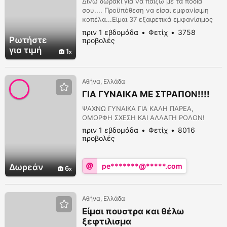
Δίνω δωράκι για να παίζω με τα πόδια
σου.... Προϋπόθεση να είσαι εμφανίσιμη
κοπέλα...Είμαι 37 εξαιρετικά εμφανίσιμος
και πολύ ευγενικός... Περιμένω μήνυμα
πριν 1 εβδομάδα
Φετίχ
3758
σου ή email
giorgosfeet33@gmail.com
viber
Ρωτήστε
προβολές
whatsapp 698.768.2353
για τιμή
1
Αθήνα, Ελλάδα
ΓΙΑ ΓΥΝΑΙΚΑ ΜΕ ΣΤΡΑΠΟΝ!!!!
ΨΑΧΝΩ ΓΥΝΑΙΚΑ ΓΙΑ ΚΑΛΗ ΠΑΡΕΑ,
ΟΜΟΡΦΗ ΣΧΕΣΗ ΚΑΙ ΑΛΛΑΓΗ ΡΟΛΩΝ!
πριν 1 εβδομάδα
Φετίχ
8016
προβολές
pe*******@*****.com
Δωρεάν
6
Αθήνα, Ελλάδα
Είμαι πουστρα και θέλω
ξεφτιλισμα