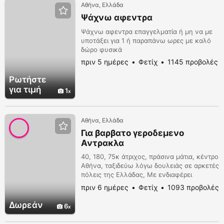
Αθήνα, Ελλάδα
κοριτσά...
Ψάχνω αφεντρα
Ψάχνω αφεντρα επαγγελματία ή μη να με
υποτάξει για 1 ή παραπάνω ωρες με καλό
δώρο φυσικά
πριν 5 ημέρες
Φετίχ
1145 προβολές
Ρωτήστε
για τιμή
1
Αθήνα, Ελλάδα
Για βαρβατο γεροδεμενο
Αντρακλα
40, 180, 75κ άτριχος, πράσινα μάτια, κέντρο
Αθήνα, ταξιδεύω λόγω δουλειάς σε αρκετές
πόλεις της Ελλάδας, Με ενδιαφέρει
αποκλειστικά και μόνο γνωριμία με
πριν 6 ημέρες
Φετίχ
1093 προβολές
γεροδεμένο τριχωτό βαρβάτο Άντρακλα,
χωρίς κολλήματα με πρόστυχο μυαλό και
Δωρεάν
6
βίτσια. Σημαντικό να έχει άνεση χρόνου.
Στη φάση μεταξύ μας θα ήθελα να έχω το