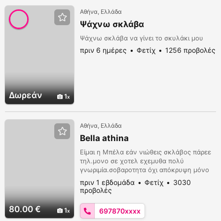
ρόλο του παθητικού και να με βοηθήσει να
Αθήνα, Ελλάδα
είμαι όσο κα...
Ψάχνω σκλάβα
Ψάχνω σκλάβα να γίνει το σκυλάκι μου
πριν 6 ημέρες
Φετίχ
1256 προβολές
Δωρεάν
1
Αθήνα, Ελλάδα
Bella athina
Είμαι η Μπέλα εάν νιώθεις σκλάβος πάρεε
τηλ.μονο σε χοτελ εχεμυθα πολύ
γνωριμία.σοβαροτητα όχι απόκρυψη μόνο
σε χοτελ ευχαριστώ
πριν 1 εβδομάδα
Φετίχ
3030
προβολές
80.00 €
1
697870xxxx