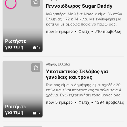
Γενναιόδωρος Sugar Daddy
Καλησπέρα. Με λένε Νασο κ είμαι 36 ετών
Έλληνας 1.72 κ 74 κιλά. Με ενδιαφέρει μια
κοπέλα με όμορφα πόδια να παιξω μαζι
τους. Μπορώ να της δώσω κ δωράκι 100
πριν 5 ημέρες
Φετίχ
710 προβολές
ευρώ
Ρωτήστε
για τιμή
1
Αθήνα, Ελλάδα
Υποτακτικός Σκλάβος για
γυναίκες και τρανς
Γεια σας είμαι ο Δημήτρης είμαι σχεδόν 20
ετών και είναι υποτακτικός τα τελευταία 4
χρόνια. Εχω εξερευνήσει τόσο μόνος όσο
και με παρτενέρ τον τομέα του BDSM με
πριν 5 ημέρες
Φετίχ
1394 προβολές
αποτέλεσμα να έχω μεγάλη εμπειρία και να
Ρωτήστε
ξέρω πως να κάνω τον/την Αφέντη/ρα να
για τιμή
1
περάσει υπέροχα Μερικά από τα φετίχ μου
είναι: στραπ ον / τράνς ξευτιλισμός
Στοματικό ( κάνω) ρώγες να με κάνεις