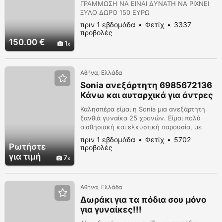
ΔΩΡΟ 150Ε
ΓΡΑΜΜΩΣΗ ΝΑ ΕΙΝΑΙ ΔΥΝΑΤΗ ΝΑ ΡΙΧΝΕΙ
ΞΥΛΟ ΔΩΡΟ 150 ΕΥΡΩ
πριν 1 εβδομάδα
Φετίχ
3337
προβολές
150.00 €
1
Αθήνα, Ελλάδα
Sonia ανεξάρτητη 6985672136
Κάνω και αυταρχικά για άντρες
που θέλουν και το κάτι άλλο...
Καλησπέρα είμαι η Sonia μια ανεξάρτητη
ξανθιά γυναίκα 25 χρονών. Είμαι πολύ
αισθησιακή και ελκυστική παρουσία, με
πολύ ωραίο πρόσωπο και φοβερό κορμί,
πριν 1 εβδομάδα
Φετίχ
5702
ξεχωρίζω πραγματικά από τις υπόλοιπες
Ρωτήστε
προβολές
κοπέλες. Ο κύριος στόχος μου είναι να
για τιμή
7
έχεις μια αξέχαστη στιγμή και να φτάσεις
στον πιο έντονο οργασμό που είχες ποτέ.
Κάνω και αυταρχικά για άντρες που θέλουν
Αθήνα, Ελλάδα
και το κάτι...
Δωράκι για τα πόδια σου μόνο
για γυναίκες!!!