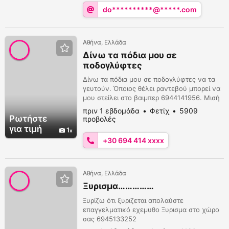
do**********@*****.com
Αθήνα, Ελλάδα
Δίνω τα πόδια μου σε
ποδογλύφτες
Δίνω τα πόδια μου σε ποδογλύφτες να τα
γευτούν. Όποιος θέλει ραντεβού μπορεί να
μου στείλει στο βαιμπερ 6944141956. Μισή
ώρα ποδολαγνεία 60€ Μια ώρα
πριν 1 εβδομάδα
Φετίχ
5909
ποδολαγνεία 120€
Ρωτήστε
προβολές
για τιμή
1
+30 694 414 xxxx
Αθήνα, Ελλάδα
Ξυρισμα……………
Ξυρίζω ότι ξυριζεται απολαύστε
επαγγελματικό εχεμυθο Ξυρισμα στο χώρο
σας 6945133252