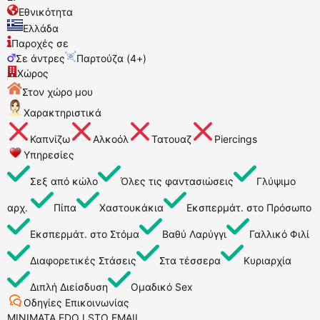
Εθνικότητα
Ελλάδα
Παροχές σε
Σε άντρες
Παρτούζα (4+)
Χώρος
Στον χώρο μου
Χαρακτηριστικά
Καπνίζω
Αλκοόλ
Τατουαζ
Piercings
Υπηρεσίες
Σεξ από κώλο
Όλες τις φαντασιώσεις
Γλύψιμο
αρχ.
Πίπα
Χαστουκάκια
Εκσπερμάτ. στο Πρόσωπο
Εκσπερμάτ. στο Στόμα
Βαθύ Λαρύγγι
Γαλλικό Φιλί
Διαφορετικές Στάσεις
Στα τέσσερα
Κυριαρχία
Διπλή Διείσδυση
Ομαδικό Sex
Οδηγίες Επικοινωνίας
MINIMATA EDO I STO EMAIL