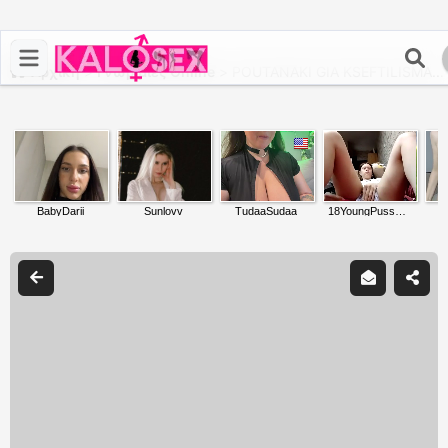
Αρχική
>
Γνωριμίες Online
>
POUTANAKI GIA KSEFTILISMA...