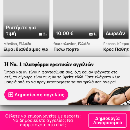
Ρωτήστε για
τιμή
10.00 €
Δωρεάν
2
1
Μάνδρα, Ελλάδα
Θεσσαλονίκη, Ελλάδα
Paphos, Κύπρος
Είμαι διαθέσιμος για
Πισω πορτα
Κρος Παθητ
όλες τις
σεξουαλικές
συναναστροφές.
Η Νο. 1 πλατφόρμα ερωτικών αγγελιών
Όποια και αν είναι η φαντασίωση σας, ό,τι και αν ψάχνετε στο
σεξ, το σίγουρο είναι πως θα το βρείτε εδώ! Είστε ελάχιστα κλικ
μακριά από το να πραγματοποιήσετε τα πιο τρελά σας όνειρα!
Δημοσίευση αγγελίας
Θέλετε να επικοινωνείτε με escorts;
Δημιουργία
Να δημοσιεύετε αγγελίες; Να
Λογαριασμού
συμμετέχετε στο chat;