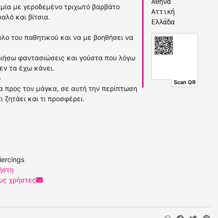
Αθήνα
ιμία με γεροδεμένο τριχωτό βαρβάτο
Αττική
αλό και βίτσια.
Ελλάδα
λο του παθητικού και να με βοηθήσει να
οιήσω φαντασιώσεις και γούστα που λόγω
εν τα έχω κάνει.
ώ
Scan QR
α προς τον μάγκα, σε αυτή την περίπτωση
ι ζητάει και τι προσφέρει.
iercings
ήστη
υς χρήστες