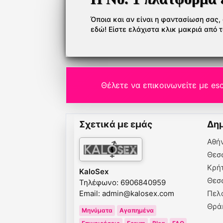
Όποια και αν είναι η φαντασίωση σας, ό
εδώ! Είστε ελάχιστα κλικ μακριά από 
Θέλετε να επικοινωνείτε με esc
Σχετικά με εμάς
Δημ
Αθή
Θεσ
Κρή
KaloSex
Θεσ
Τηλέφωνο: 6906840959
Email:
admin@kalosex.com
Πελ
Θρά
Μηνύματα
Αγαπημένα