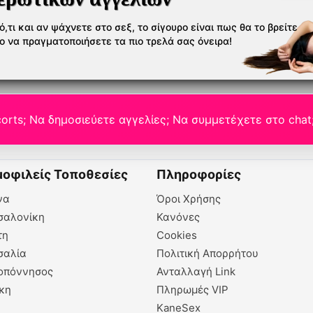
,τι και αν ψάχνετε στο σεξ, το σίγουρο είναι πως θα το βρείτε
το να πραγματοποιήσετε τα πιο τρελά σας όνειρα!
orts; Να δημοσιεύετε αγγελίες; Να συμμετέχετε στο chat
οφιλείς Τοποθεσίες
Πληροφορίες
να
Όροι Χρήσης
σαλονίκη
Κανόνες
τη
Cookies
σαλία
Πολιτική Απορρήτου
οπόννησος
Ανταλλαγή Link
κη
Πληρωμές VIP
KaneSex