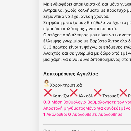
Με ενδιαφέρει αποκλειστικά και μόνο γνωρ
Άντρακλα, χωρίς κολλήματα με πρόστυχο μυ
Σημαντικό να έχει άνεση χρόνου.
Στη φάση μεταξύ μας θα ήθελα να έχω το ρό
είμαι όσο καλύτερος γίνεται σε αυτό.
Ο στόχος από πλευράς μου είναι να ικανοπ
έλλειψης γνωριμίας με Βαρβάτο Άντρακλα δ
Οι 3 πρωτες είναι τι ψάχνω οι επόμενες εγ
Ανοιχτός και σε γνωριμία με δώρο από εμέν
μια χάρη, να είναι συνειδητοποιημένος στο τ
Λεπτομέρειες Αγγελίας
Χαρακτηριστικά
Καπνίζω
Αλκοόλ
Τατουαζ
P
0.0
Μέση βαθμολογία
Βαθμολογήστε τον χρ
Αποστολή μηνύματος
Μόνο για συνδεδεμένο
1
Ακόλουθοι
0
Ακολουθείτε
Ακολούθησε