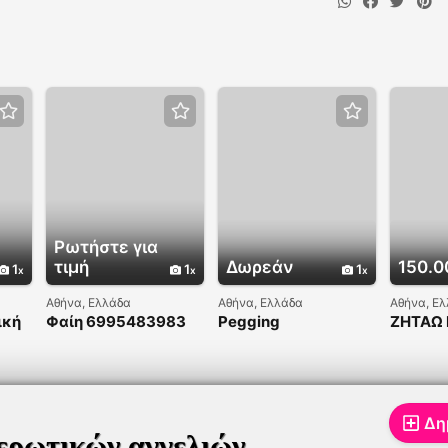
Ρωτήστε για
τιμή
Δωρεάν
150.0
1
1
1
Αθήνα, Ελλάδα
Αθήνα, Ελλάδα
Αθήνα, Ε
ική
Φαίη 6995483983
Pegging
ΖΗΤΑΩ
ΠΟΛΥ 
ΝΑ ΕΧΕΙ
ΔΩΡΑΚΙ
Δη
ερωτικών αγγελιών