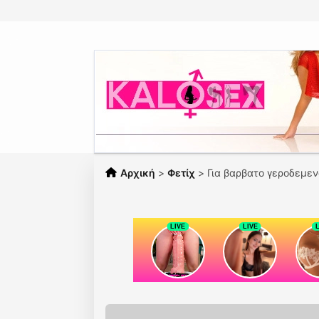
Αρχική
>
Φετίχ
>
Για βαρβατο γεροδεμε