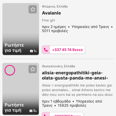
Φλώρινα, Ελλάδα
Avalanle
Fine girl
πριν 2 ημέρες
Υπηρεσίες από Τρανς
5011 προβολές
Ρωτήστε
+337 45 74 9xxxx
για τιμή
1
Θεσσαλονίκη, Ελλάδα
alisia-energopathitiki-geia-
olata-gusta-panda-me-anesi-
xrono
Alisia ⭐ energopathitiki me poles kavles gia
poles anomalies... eimai Athens kentro me
diko mou xoro kai se perimeno na sou doso
oloi tin kavla mou pou exo mono sovara
πριν 1 εβδομάδα
Υπηρεσίες από
atoma viber 6976584862
Ρωτήστε
Τρανς
15625 προβολές
για τιμή
5