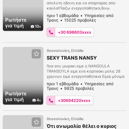
απολυτη ηδονη και να σπαρταρας απο
καυλα!Παιζω ενεργοπαθητικα,δινω
γλωσσοφιλα και μπορω να σου γλυψω ολο
πριν 1 εβδομάδα
Υπηρεσίες από
σου το σωμα....και την τρυπουλα σου που
Ρωτήστε
Τρανς
15025 προβολές
εκει θα σε κανω να λιωσεις απο
για τιμή
10
καυλα...μην αργεις τηλεφωνησε μου για
+30 698603xxxx
αμεσο ραντεβου και δε θα
χασεις!!!6986034624 και βαιμπερ στο
6908404444
Θεσσαλονίκη, Ελλάδα
SEXY TRANS NANSY
Γεια σου μωρακι ειμε η NANSOULA
TRANSOYLA ειμε ενα κοριτσακι μολις 28
χρωνων ειμε ενεργοπαθητικια Είμαι μόνιμα
καυλωμένη και η πούτσα μου
πριν 1 εβδομάδα
Υπηρεσίες από
κάγκελο...Μπορώ να σου προσφέρω
Τρανς
9925 προβολές
απόλυτη ηδονή και απίστευτη κάβλα με
Ρωτήστε
τους 18 πόντους που βρίσκονται ανάμεσα
για τιμή
4
+30694220xxxx
στα πόδια μου!!8νουμερο βυζι ...Χύνω σε
κάθε ραντεβού και η διάρκεια είναι γύρο
στη μία ώρα χωρίς όμως αυτό να σημ...
Θεσσαλονίκη, Ελλάδα
Ότι ανωμαλία θέλει ο κυριος