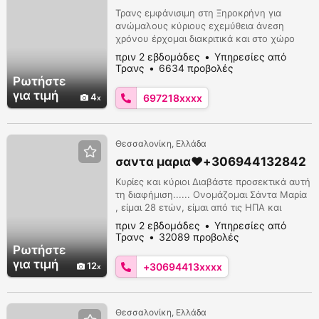
Τρανς εμφάνισιμη στη Ξηροκρήνη για
ανώμαλους κύριους εχεμύθεια άνεση
χρόνου έρχομαι διακριτικά και στο χώρο
σου 6972186772
πριν 2 εβδομάδες
Υπηρεσίες από
Τρανς
6634 προβολές
Ρωτήστε
για τιμή
4
697218xxxx
Θεσσαλονίκη, Ελλάδα
σαντα μαρια❤️+306944132842
Κυρίες και κύριοι Διαβάστε προσεκτικά αυτή
τη διαφήμιση...... Ονομάζομαι Σάντα Μαρία
, είμαι 28 ετών, είμαι από τις ΗΠΑ και
διαμένω στην ΕΛΛΑΔΑ για εργασιακά και
πριν 2 εβδομάδες
Υπηρεσίες από
οικονομικά θέματα. Είμαι επαγγελματίας
Τρανς
32089 προβολές
πόρνη με μεγάλη εμπειρία σε σεξουαλικά
Ρωτήστε
θέματα με ΑΝΤΡΕΣ. Δεν μου αρέσει να
για τιμή
12
+30694413xxxx
χάνω χρόνο σε μεγάλες συζητήσεις, γιατί ο
χρόνος μου αξίζει ΧΡΥΣΟ .......... Δεν κάν...
Θεσσαλονίκη, Ελλάδα