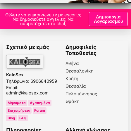
Θέλετε να επικοινωνείτε με escorts;
Δημιουργία
Να δημοσιεύετε αγγελίες; Να
Λογαριασμού
συμμετέχετε στο chat;
Σχετικά με εμάς
Δημοφιλείς
Τοποθεσίες
Αθήνα
Θεσσαλονίκη
KaloSex
Κρήτη
Τηλέφωνο: 6906840959
Θεσσαλία
Email:
admin@kalosex.com
Πελοπόννησος
Θράκη
Μηνύματα
Αγαπημένα
Επιχειρήσεις
Forum
Blog
FAQ
Πληροφορίες
Αλλαγή γλώσσας