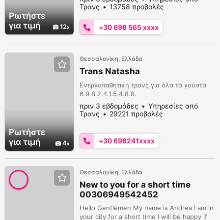
με νούμερα
Τρανς
13758 προβολές
Ρωτήστε
για τιμή
12
+30 698 565 xxxx
Θεσσαλονίκη, Ελλάδα
Trans Natasha
Ενεργοπαθητικη τρανς για όλα τα γούστα
6.9.8.2.4.1.5.4.8.8.
πριν 3 εβδομάδες
Υπηρεσίες από
Τρανς
29221 προβολές
Ρωτήστε
+30 698241xxxx
για τιμή
4
Θεσσαλονίκη, Ελλάδα
New to you for a short time
00306949542452
Hello Gentlemen My name is Andrea I am in
your city for a short time I will be happy if