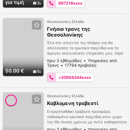
για τιμή
3
697218xxxx
Θεσσαλονίκη, Ελλάδα
Γνήσια τρανς της
Θεσσαλονίκης
Έλα στο στούντιο της Μαίρης και θα
απολαύσεις τα ερωτικά παιχνίδια και τις
άψογες σεξουαλικές υπηρεσίες μου, πάρε
στο 6943445320
πριν 3 εβδομάδες
Υπηρεσίες από
Τρανς
17794 προβολές
50.00 €
5
+30694344xxxx
Θεσσαλονίκη, Ελλάδα
Καβλομενη τραβεστί
Ενεργοπαθιθικι τραβεστί προσφέρει
παθιασμένα ερωτικά παιχνίδια στον χώρο
της Με άνεση χρόνου με πολύ καθαριότητα
και ασφάλεια 6985650305 παρακαλώ μόνο
πριν 3 εβδομάδες
Υπηρεσίες από