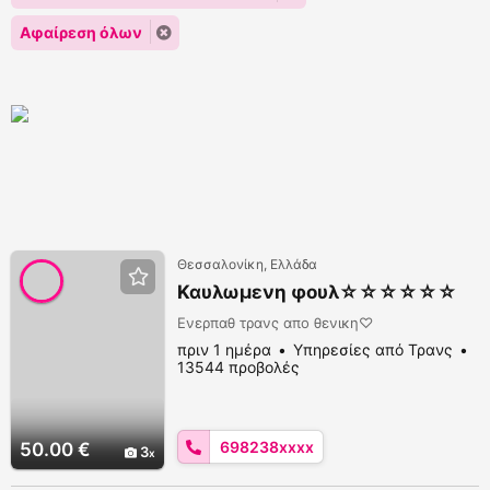
Αφαίρεση όλων
Θεσσαλονίκη, Ελλάδα
Καυλωμενη φουλ☆☆☆☆☆☆
Ενερπαθ τρανς απο θενικη♡
πριν 1 ημέρα
Υπηρεσίες από Τρανς
13544 προβολές
698238xxxx
50.00 €
3