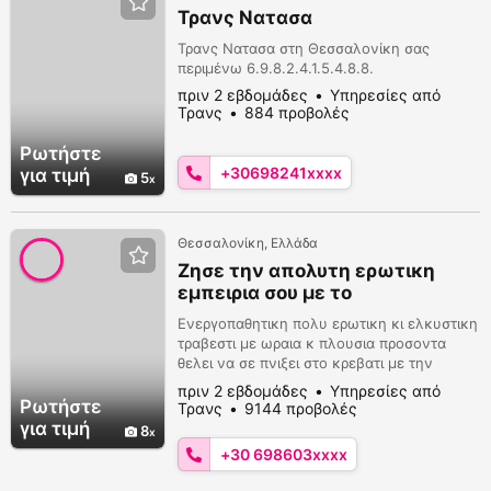
Τρανς Νατασα
Τρανς Νατασα στη Θεσσαλονίκη σας
περιμένω 6.9.8.2.4.1.5.4.8.8.
πριν 2 εβδομάδες
Υπηρεσίες από
Τρανς
884 προβολές
Ρωτήστε
+30698241xxxx
για τιμή
5
Θεσσαλονίκη, Ελλάδα
Ζησε την απολυτη ερωτικη
εμπειρια σου με το
τραβελοπουτανο Ζιζελ!!!
Ενεργοπαθητικη πολυ ερωτικη κι ελκυστικη
τραβεστι με ωραια κ πλουσια προσοντα
θελει να σε πνιξει στο κρεβατι με την
ψωλαρα της και να αλληλοξεσκιστειτε!!!
πριν 2 εβδομάδες
Υπηρεσίες από
Σφιχτο κωλαρακι που κατα την διείσδυση ο
Ρωτήστε
Τρανς
9144 προβολές
πουτσος σου καυλωνει ακομη
για τιμή
8
περισσοτερο...Μην αργεις ελα και δε θα
+30 698603xxxx
χασεις!6986034624 & 6908404444 βαιμπερ