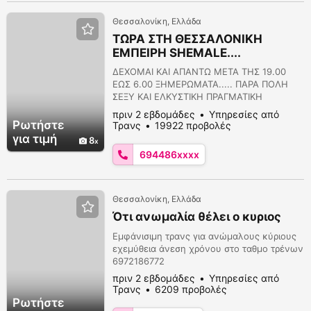
Θεσσαλονίκη, Ελλάδα
ΤΩΡΑ ΣΤΗ ΘΕΣΣΑΛΟΝΙΚΗ
ΕΜΠΕΙΡΗ SHEMALE....
ΔΕΧΟΜΑΙ ΚΑΙ ΑΠΑΝΤΩ ΜΕΤΑ ΤΗΣ 19.00
ΕΩΣ 6.00 ΞΗΜΕΡΩΜΑΤΑ..... ΠΑΡΑ ΠΟΛΗ
ΣΕΞΥ ΚΑΙ ΕΛΚΥΣΤΙΚΗ ΠΡΑΓΜΑΤΙΚΗ
SHEMALE . ΟΛΕΣ ΟΙ ΕΡΩΤΙΚΕΣ ΥΠΗΡΕΣΙΕΣ .
πριν 2 εβδομάδες
Υπηρεσίες από
ΑΝΕΣΗ ΧΡΟΝΟΣ ΠΟΛΥΤΕΛΕΙΑ..... TEΛΕΙΕΣ
Ρωτήστε
Τρανς
19922 προβολές
ΑΘΛΗΤΙΚΕΣ ΑΝΑΛΟΓΙΕΣ ΥΨΟΣ 1.76
για τιμή
8
ΣΤΗΘΟΣ 102 ΜΕΣΗ 77 ΠΕΡΙΦΕΡΕΙΑ 100
694486xxxx
ΕΝΕΡΓΗΤΙΚΗ ΠΑΘΗΤΙΚΗ ΟΛΕΣ ΟΙ ΕΡΩΤΙΚΕΣ
ΥΠΗΡΕΣΙΕΣ . ΤΗΛ 6944860781
Θεσσαλονίκη, Ελλάδα
Ότι ανωμαλία θέλει ο κυριος
Εμφάνισιμη τρανς για ανώμαλους κύριους
εχεμύθεια άνεση χρόνου στο ταθμο τρένων
6972186772
πριν 2 εβδομάδες
Υπηρεσίες από
Τρανς
6209 προβολές
Ρωτήστε