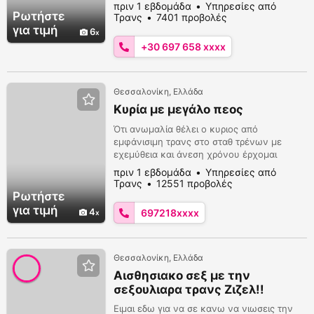
κοντά
πριν 1 εβδομάδα
Υπηρεσίες από
Ρωτήστε
Τρανς
7401 προβολές
για τιμή
6
+30 697 658 xxxx
Θεσσαλονίκη, Ελλάδα
Κυρία με μεγάλο πεος
Ότι ανωμαλία θέλει ο κυριος από
εμφάνισιμη τρανς στο σταθ τρένων με
εχεμύθεια και άνεση χρόνου έρχομαι
διακριτικά και στο χώρο σου και κάμερα
πριν 1 εβδομάδα
Υπηρεσίες από
6972186772
Τρανς
12551 προβολές
Ρωτήστε
για τιμή
4
697218xxxx
Θεσσαλονίκη, Ελλάδα
Αισθησιακο σεξ με την
σεξουλιαρα τρανς Ζιζελ!!
Ειμαι εδω για να σε κανω να νιωσεις την