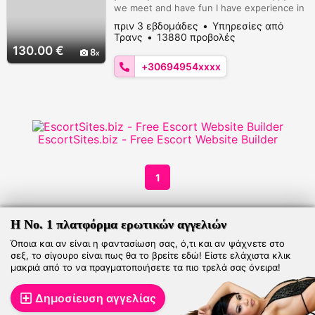
we meet and have fun I have experience in
the field of sex services I guarantee 100%
πριν 3 εβδομάδες
Υπηρεσίες από
pleasure
Τρανς
13880 προβολές
130.00 €
8
+30694954xxxx
EscortSites.biz - Free Escort Website Builder
1
Η Νο. 1 πλατφόρμα ερωτικών αγγελιών
Όποια και αν είναι η φαντασίωση σας, ό,τι και αν ψάχνετε στο
σεξ, το σίγουρο είναι πως θα το βρείτε εδώ! Είστε ελάχιστα κλικ
μακριά από το να πραγματοποιήσετε τα πιο τρελά σας όνειρα!
Δημοσίευση αγγελίας