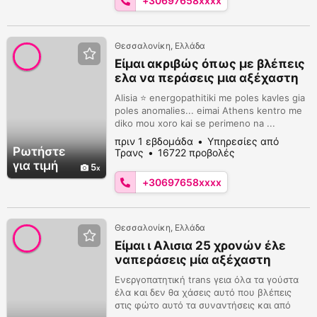
+30697658xxxx
Θεσσαλονίκη, Ελλάδα
Eίμαι ακριβώς όπως με βλέπεις
ελα να περάσεις μια αξέχαστη
στιγμή 6976584862
Alisia ⭐ energopathitiki me poles kavles gia
poles anomalies... eimai Athens kentro me
diko mou xoro kai se perimeno na ...
Κέντρο,
πριν 1 εβδομάδα
Υπηρεσίες από
Ρωτήστε
Τρανς
16722 προβολές
για τιμή
5
+30697658xxxx
Θεσσαλονίκη, Ελλάδα
Είμαι ι Αλισια 25 χρονών έλε
ναπεράσεις μία αξέχαστη
στιγμή 6976584862
Ενεργοπατητική trans γεια όλα τα γούστα
έλα και δεν θα χάσεις αυτό που βλέπεις
στις φώτο αυτό τα συναντήσεις και από