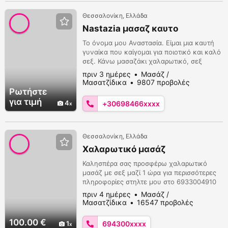
άνετα να ...
Θεσσαλονίκη, Ελλάδα
Nastazia μασαζ καυτο
Το όνομα μου Αναστασία. Είμαι μια καυτή
γυναίκα που καίγομαι για ποιοτικό και καλό
σεξ. Κάνω μασαζάκι χαλαρωτικό, σεξ
ποιοτικό καυτό, αυταρχικά προγράμματα,
πριν 3 ημέρες
Μασάζ /
αφέντρα, στραπόν. Το δωράκι μου προσιτό
Μασατζίδικα
9807 προβολές
από 50€, έχω χώρο στο κέντρο της
Ρωτήστε
Θεσσαλονίκης με άφθονο παρκάρισμα και
για τιμή
4
+30698466xxxx
στάση λεωφορείων. Κάλεσε τώρα στο
κινητό μου να περάσουμε όμορφα καυτά
και να διεγερθούν οι ...
Θεσσαλονίκη, Ελλάδα
Χαλαρωτικό μασάζ
Καλησπέρα σας προσφέρω χαλαρωτικό
μασάζ με σεξ μαζί 1 ώρα για περισσότερες
πληροφορίες στηλτε μου στο 6933004910
πριν 4 ημέρες
Μασάζ /
Μασατζίδικα
16547 προβολές
100.00 €
1
694300xxxx