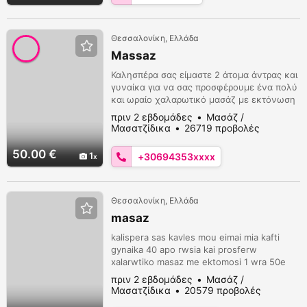
Θεσσαλονίκη, Ελλάδα
Massaz
Καλησπέρα σας είμαστε 2 άτομα άντρας και
γυναίκα για να σας προσφέρουμε ένα πολύ
και ωραίο χαλαρωτικό μασάζ με εκτόνωση
για περισσότερες πληροφορίες καλέστε μας
πριν 2 εβδομάδες
Μασάζ /
στο 6943532014 ι στο 6948051253
Μασατζίδικα
26719 προβολές
απαντάει μόνο ο άντρας ευχαριστούμε
50.00 €
1
+30694353xxxx
Θεσσαλονίκη, Ελλάδα
masaz
kalispera sas kavles mou eimai mia kafti
gynaika 40 apo rwsia kai prosferw
xalarwtiko masaz me ektomosi 1 wra 50e
sto diakritiko mou xwro kalesteme sto til
πριν 2 εβδομάδες
Μασάζ /
6943532014 apadai o odigos mou sas
Μασατζίδικα
20579 προβολές
perimenwwww