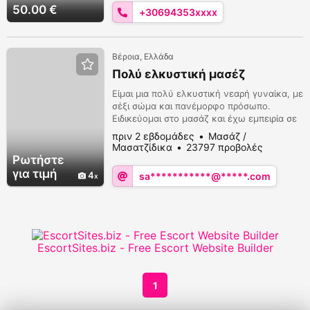
50.00 €
+30694353xxxx
Βέροια, Ελλάδα
Πολύ ελκυστική μασέζ
Είμαι μια πολύ ελκυστική νεαρή γυναίκα, με
σέξι σώμα και πανέμορφο πρόσωπο.
Ειδικεύομαι στο μασάζ και έχω εμπειρία σε
πολλούς τομείς, ώστε να σου προσφέρω
πριν 2 εβδομάδες
Μασάζ /
μοναδικές στιγμές. Σε υποδέχομαι σε έναν
Μασατζίδικα
23797 προβολές
ζεστό και άνετο χώρο, ιδανικό για να
Ρωτήστε
ξεφύγεις από το άγχος της
για τιμή
4
sa***********@*****.com
καθημερινότητας, και μπορώ επίσης να
μετακινηθώ αν χρειαστεί. Πάντα
χαμογελαστή, γεμάτη ενέργεια και ...
EscortSites.biz - Free Escort Website Builder
1