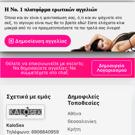
Η Νο. 1 πλατφόρμα ερωτικών αγγελιών
Όποια και αν είναι η φαντασίωση σας, ό,τι και αν ψάχνετε στο
σεξ, το σίγουρο είναι πως θα το βρείτε εδώ! Είστε ελάχιστα κλικ
μακριά από το να πραγματοποιήσετε τα πιο τρελά σας όνειρα!
Δημοσίευση αγγελίας
Θέλετε να επικοινωνείτε με escorts;
Δημιουργία
Να δημοσιεύετε αγγελίες; Να
Λογαριασμού
συμμετέχετε στο chat;
Σχετικά με εμάς
Δημοφιλείς
Τοποθεσίες
Αθήνα
Θεσσαλονίκη
KaloSex
Κρήτη
Τηλέφωνο: 6906840959