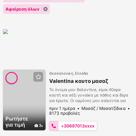
Αφαίρεση όλων
Θεσσαλονίκη, Ελλάδα
Valentina καυτο μασαζ
Το όνομα μου Βαλεντίνα, είμαι 40αρα
καυτή και σέξι γυναίκα με πάθος και δίψα
για έρωτα. Οι ορμόνες μου καίγονται για
έρωτα από άντρα αξιοπρεπή σωστό ώριμο
πριν 1 ημέρα
Μασάζ / Μασατζίδικα
κύριο που ξέρει να κάνει αληθινό έρωτα σε
8173 προβολές
μια σεξουαλική γυναίκα. Εχω δικό μου
Ρωτήστε
διαμέρισμα καθαρό διακριτικό στο κέντρο
για τιμή
3
+30697013xxxx
της Θεσσαλονίκης με άφθονο παρκάρισμα
μπορείς να έρθεις με το αυτοκίνητο σου