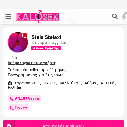
Αρχική
>
Το προφίλ του Stela Stelaxi
Stela Stelaxi
3 ενεργές αγγελίες
Απλός Χρήστης
0.0
Βαθμολογήστε τον χρήστη
Τελευταία online πριν 11 μήνες
Εγγεγραμμένος για 2+ χρόνια
Χαρακοπου 3, 17672, Καλλιθέα , Αθήνα, Αττική,
Ελλάδα
694578xxxx
Όxxxx
Αποστολή μηνύματος