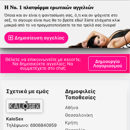
Η Νο. 1 πλατφόρμα ερωτικών αγγελιών
Όποια και αν είναι η φαντασίωση σας, ό,τι και αν ψάχνετε στο
σεξ, το σίγουρο είναι πως θα το βρείτε εδώ! Είστε ελάχιστα κλικ
μακριά από το να πραγματοποιήσετε τα πιο τρελά σας όνειρα!
Δημοσίευση αγγελίας
Θέλετε να επικοινωνείτε με escorts;
Δημιουργία
Να δημοσιεύετε αγγελίες; Να
Λογαριασμού
συμμετέχετε στο chat;
Σχετικά με εμάς
Δημοφιλείς
Τοποθεσίες
Αθήνα
Θεσσαλονίκη
KaloSex
Κρήτη
Τηλέφωνο: 6906840959