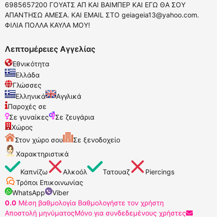
6985657200 ΓΟΥΑΤΣ ΑΠ ΚΑΙ ΒΑΙΜΠΕΡ ΚΑΙ ΕΓΩ ΘΑ ΣΟΥ
ΑΠΑΝΤΗΣΩ ΑΜΕΣΑ. ΚΑΙ EMAIL ΣΤΟ
geiageia13@yahoo.com
.
ΦΙΛΙΑ ΠΟΛΛΑ ΚΑΥΛΑ ΜΟΥ!
Λεπτομέρειες Αγγελίας
Εθνικότητα
Ελλάδα
Γλώσσες
Ελληνικά
Αγγλικά
Παροχές σε
Σε γυναίκες
Σε ζευγάρια
Χώρος
Στον χώρο σου
Σε ξενοδοχείο
Χαρακτηριστικά
Καπνίζω
Αλκοόλ
Τατουαζ
Piercings
Τρόποι Επικοινωνίας
WhatsApp
Viber
0.0
Μέση βαθμολογία
Βαθμολογήστε τον χρήστη
Αποστολή μηνύματος
Μόνο για συνδεδεμένους χρήστες