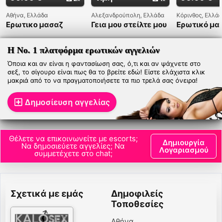
Αθήνα, Ελλάδα
Αλεξανδρούπολη, Ελλάδα
Κόρινθος, Ελλά
Ερωτικο μασαζ
Γεια μου στείλτε μου
Ερωτικό μα
μήνυμα στο
WhatsApp μόνο στο
+447380909432
Η Νο. 1 πλατφόρμα ερωτικών αγγελιών
Όποια και αν είναι η φαντασίωση σας, ό,τι και αν ψάχνετε στο
σεξ, το σίγουρο είναι πως θα το βρείτε εδώ! Είστε ελάχιστα κλικ
μακριά από το να πραγματοποιήσετε τα πιο τρελά σας όνειρα!
Δημοσίευση αγγελίας
Θέλετε να επικοινωνείτε με escorts;
Δημιουργία
Να δημοσιεύετε αγγελίες; Να
Λογαριασμού
συμμετέχετε στο chat;
Σχετικά με εμάς
Δημοφιλείς
Τοποθεσίες
Αθήνα