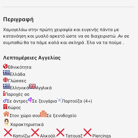
Περιγραφή
Χαμογελάω στην πρώτη χειραψία και ευγενής πάντα με
κατανόηση και μυαλό αρκετό ώστε να σε διαχειριστώ .Αν σε
συμπαθώ θα τα πάμε καλά και σκληρά .Έλα να τα πούμε .
Λεπτομέρειες Αγγελίας
Εθνικότητα
Ελλάδα
Γλώσσες
Ελληνικά
Αγγλικά
Παροχές σε
Σε άντρες
Σε ζευγάρια
Παρτούζα (4+)
Χώρος
Στον χώρο σου
Σε ξενοδοχείο
Χαρακτηριστικά
Καπνίζω
Αλκοόλ
Τατουαζ
Piercings