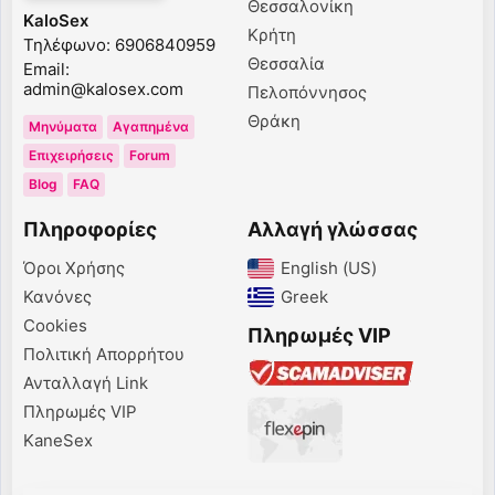
Θεσσαλονίκη
KaloSex
Κρήτη
Τηλέφωνο: 6906840959
Θεσσαλία
Email:
admin@kalosex.com
Πελοπόννησος
Θράκη
Μηνύματα
Αγαπημένα
Επιχειρήσεις
Forum
Blog
FAQ
Πληροφορίες
Αλλαγή γλώσσας
Όροι Χρήσης
English (US)‎
Κανόνες
Greek‎
Cookies
Πληρωμές VIP
Πολιτική Απορρήτου
Ανταλλαγή Link
Πληρωμές VIP
KaneSex