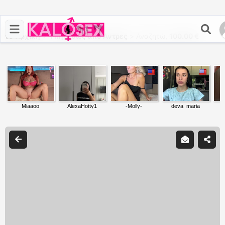
Αρχική
>
Υπηρεσίες από Άντρες
>
Αναζητώ,
100.00 €