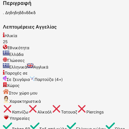
Περιγραφή
. Δηδηδηδδνδδκδ
Λεπτομέρειες Αγγελίας
Ηλικία
25
Εθνικότητα
Ελλάδα
Γλώσσες
Ελληνικά
Αγγλικά
Παροχές σε
Σε ζευγάρια
Παρτούζα (4+)
Χώρος
Στον χώρο μου
Χαρακτηριστικά
Καπνίζω
Αλκοόλ
Τατουαζ
Piercings
Υπηρεσίες
Στάση 69
Σεξ από κώλο
Γλύψιμο κώλου
Όλες