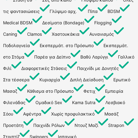
τις φαντασιώσεις
Γλύψιμο αρχ.
Πίπα
BDSM
Medical BDSM
Δεσίματα (Bondage)
Flogging
Caning
Clamos
Χαστουκάκια
Αυνανισμός
Ποδολαγνεία
Εκσπερμάτ. στο Πρόσωπο
Εκσπερμάτ.
στο Στόμα
Παρέα για Δείπνο
Βαθύ Λαρύγγι
Γαλλικό
Φιλί
Διαφορετικές Στάσεις
Παιχνίδι με Δονητές
Στα τέσσερα
Κυριαρχία
Διπλή Διείσδυση
Ερωτικό
Μασαζ
Κάθισμα στο Πρόσωπο
Φετιχ
Εμπειρία
Φιλενάδας
Ομαδικό Sex
Kama Sutra
Λεσβιακό
Σόου
Αφέντρα
Χωρίς προφυλακτικό
Μασάζ
Προστάτη
Παιχνίδι Ρόλων
Ντουζ Μαζί
Strapon
Στριπτίζ
Swingers
Ισπανικό