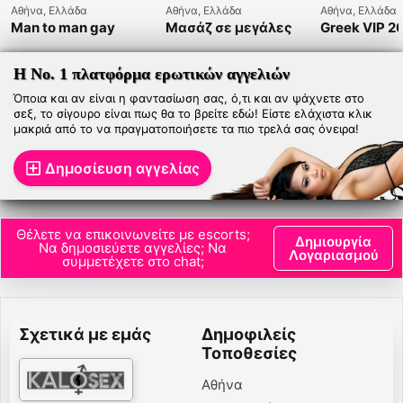
Αθήνα, Ελλάδα
Αθήνα, Ελλάδα
Αθήνα, Ελλάδα
Man to man gay
Μασάζ σε μεγάλες
Greek VIP 2
massage
γυναίκες
694414649
Η Νο. 1 πλατφόρμα ερωτικών αγγελιών
Όποια και αν είναι η φαντασίωση σας, ό,τι και αν ψάχνετε στο
σεξ, το σίγουρο είναι πως θα το βρείτε εδώ! Είστε ελάχιστα κλικ
μακριά από το να πραγματοποιήσετε τα πιο τρελά σας όνειρα!
Δημοσίευση αγγελίας
Θέλετε να επικοινωνείτε με escorts;
Δημιουργία
Να δημοσιεύετε αγγελίες; Να
Λογαριασμού
συμμετέχετε στο chat;
Σχετικά με εμάς
Δημοφιλείς
Τοποθεσίες
Αθήνα