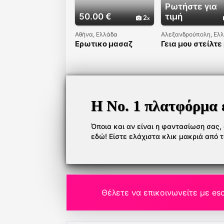
Ρωτήστε για
50.00 €
τιμή
2
Αθήνα, Ελλάδα
Αλεξανδρούπολη, Ελ
Ερωτικο μασαζ
Γεια μου στείλτε
μήνυμα στο
WhatsApp μόνο 
+44738090943
Η Νο. 1 πλατφόρμα 
Όποια και αν είναι η φαντασίωση σας, ό
εδώ! Είστε ελάχιστα κλικ μακριά από 
Θέλετε να επικοινωνείτε με esc