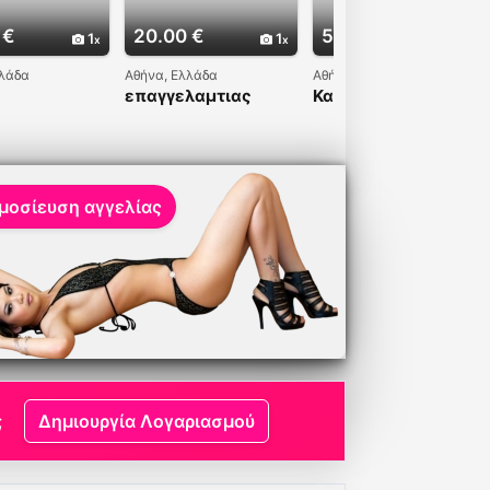
 €
20.00 €
50.00 €
1
1
6
λλάδα
Αθήνα, Ελλάδα
Αθήνα, Ελλάδα
επαγγελαμτιας
Καυλιάρα
μένος!!!
συνοδος ωριμων
κυριων
μοσίευση αγγελίας
;
Δημιουργία Λογαριασμού