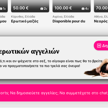
50.00 €
100.00 €
70.00
1
2
4
λάδα
Κόρινθος, Ελλάδα
Αγρίνιο, Ελλάδα
Αθήνα, Ε
 μου
Ερωτικό μαζάς
Disponible pour du
Νεαρός
sexe réel
προικισ
στο
2
Δη
ερωτικών αγγελιών
,τι και αν ψάχνετε στο σεξ, το σίγουρο είναι πως θα το βρείτε
το να πραγματοποιήσετε τα πιο τρελά σας όνειρα!
orts; Να δημοσιεύετε αγγελίες; Να συμμετέχετε στο chat