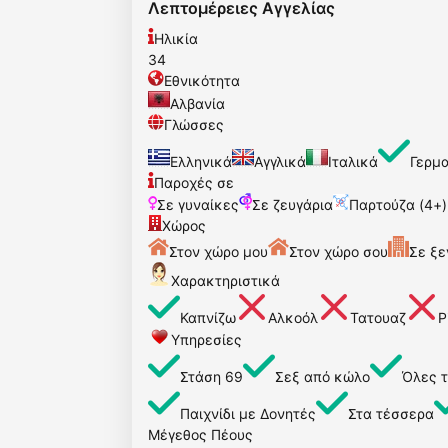
Λεπτομέρειες Αγγελίας
Ηλικία
34
Εθνικότητα
Αλβανία
Γλώσσες
Ελληνικά
Αγγλικά
Ιταλικά
Γερμ
Παροχές σε
Σε γυναίκες
Σε ζευγάρια
Παρτούζα (4+)
Χώρος
Στον χώρο μου
Στον χώρο σου
Σε ξε
Χαρακτηριστικά
Καπνίζω
Αλκοόλ
Τατουαζ
P
Υπηρεσίες
Στάση 69
Σεξ από κώλο
Όλες τ
Παιχνίδι με Δονητές
Στα τέσσερα
Μέγεθος Πέους