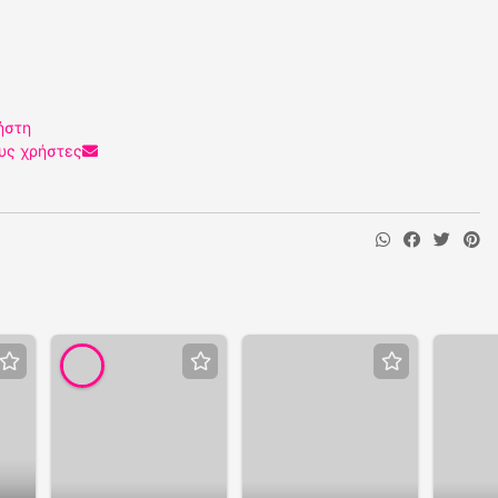
ήστη
υς χρήστες