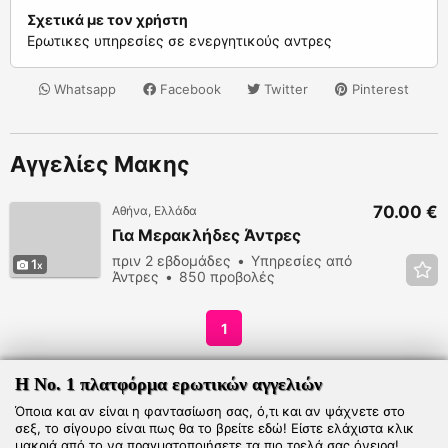
Σχετικά με τον χρήστη
Ερωτικες υπηρεσίες σε ενεργητικούς αντρες
Whatsapp
Facebook
Twitter
Pinterest
Αγγελίες Μακης
70.00 €
Αθήνα, Ελλάδα
Για Μερακλήδες Άντρες
πριν 2 εβδομάδες
Υπηρεσίες από
1
Άντρες
850 προβολές
1
Η Νο. 1 πλατφόρμα ερωτικών αγγελιών
Όποια και αν είναι η φαντασίωση σας, ό,τι και αν ψάχνετε στο
σεξ, το σίγουρο είναι πως θα το βρείτε εδώ! Είστε ελάχιστα κλικ
μακριά από το να πραγματοποιήσετε τα πιο τρελά σας όνειρα!