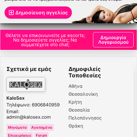
Δημοσίευση αγγελίας
Θέλετε να επικοινωνείτε με escorts;
Δημιουργία
Να δημοσιεύετε αγγελίες; Να
Λογαριασμού
συμμετέχετε στο chat;
Σχετικά με εμάς
Δημοφιλείς
Τοποθεσίες
Αθήνα
Θεσσαλονίκη
KaloSex
Κρήτη
Τηλέφωνο: 6906840959
Θεσσαλία
Email:
admin@kalosex.com
Πελοπόννησος
Θράκη
Μηνύματα
Αγαπημένα
Επιχειρήσεις
Forum