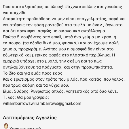
Γεια και καλησπέρες σε όλους! Ψάχνω κοπέλες και γυναίκες
για παιχνίδι.
Απαραίτητη προϋπόθεση να μην είσαι επαγγελματίας, παρά να
γουστάρεις την φάση ραντεβού στα τυφλά με έναν , άγνωστο,
και ότι προκύψει, σαφώς με οικονομικό αντάλλαγμα.
Πρώτα 5 κουβέντες από email, μετά ένα γεύμα με κρασί ή
τσίπουρο, (τα έξοδα δικά μου, φυσικά,) και αν έχουμε καλή
χημεία, προχωράμε. Αγάπες μου η ομορφιά δεν είναι στο
εξωτερικό και μερικές φορές στο πλαστικό περίβλημα. Η
ομορφιά υπάρχει στο μυαλό, την σκέψη και το πως
αντιλαμβάνεσθε τα πράγματα, και στην προσωπικότητα.
Το ίδιο και για εμάς προς εσάς.
Και ο ερωτισμός στον τρόπο που μιλάς, που κοιτάς, που γελάς,
που τρως ακόμη και τα νύχια σου.
Είμαι 50άρης. Άνθρωπός απλός, γοητευτικός από όσο λένε.
Τι λες; Θα μου γράψεις;
williambarrowswilliambarrows@gmail.com
Λεπτομέρειες Αγγελίας
Χαρακτηριστικά