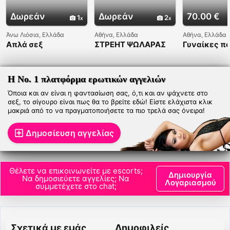
Δωρεάν
Δωρεάν
70.00 €
1
2
Άνω Λιόσια, Ελλάδα
Αθήνα, Ελλάδα
Αθήνα, Ελλάδα
Απλά σεξ
ΣΤΡΕΗΤ ΨΩΛΑΡΑΣ
Γυναίκες π
ΑΠΟ ΑΘΗΝΑ! ΓΙΑ
ψάχνουν άν
ΓΥΝΑΙΚΕΣ ΚΑΙ
ΖΕΥΓΑΡΙΑ! ΑΜΕΣΑ ,
ΚΑΘΑΡΑ ΚΑΙ
Η Νο. 1 πλατφόρμα ερωτικών αγγελιών
ΕΧΕΜΥΘΑ!
Όποια και αν είναι η φαντασίωση σας, ό,τι και αν ψάχνετε στο
σεξ, το σίγουρο είναι πως θα το βρείτε εδώ! Είστε ελάχιστα κλικ
μακριά από το να πραγματοποιήσετε τα πιο τρελά σας όνειρα!
Δημοσίευση αγγελίας
Θέλετε να επικοινωνείτε με escorts;
Δημιουργία
Να δημοσιεύετε αγγελίες; Να
Λογαριασμού
συμμετέχετε στο chat;
Σχετικά με εμάς
Δημοφιλείς