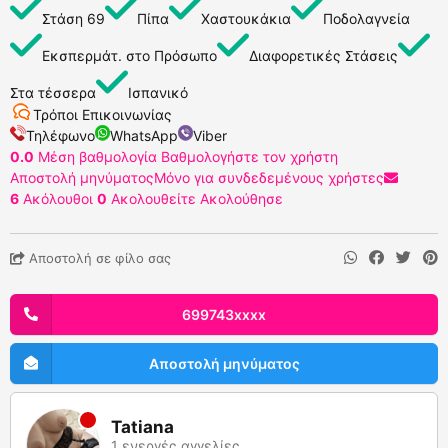
Στάση 69
Πίπα
Χαστουκάκια
Ποδολαγνεία
Εκσπερμάτ. στο Πρόσωπο
Διαφορετικές Στάσεις
Στα τέσσερα
Ισπανικό
Τρόποι Επικοινωνίας
Τηλέφωνο
WhatsApp
Viber
0.0
Μέση βαθμολογία
Βαθμολογήστε τον χρήστη
Αποστολή μηνύματος
Μόνο για συνδεδεμένους χρήστες
6
Ακόλουθοι
0
Ακολουθείτε
Ακολούθησε
Αποστολή σε φίλο σας
699743xxxx
Αποστολή μηνύματος
Tatiana
1 ενεργές αγγελίες