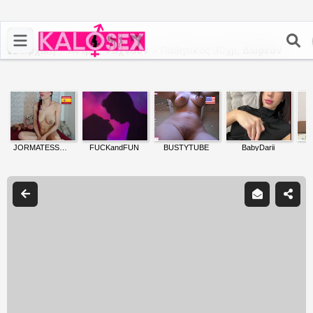
Αρχική
>
Άντρες Ψάχνουν
>
Παθητικός 30χρ,
Δωρεάν