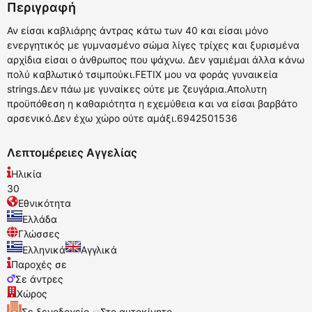
Περιγραφή
Αν είσαι καβλιάρης άντρας κάτω των 40 και είσαι μόνο
ενεργητικός με γυμνασμένο σώμα λίγες τρίχες και ξυρισμένα
αρχίδια είσαι ο άνθρωπος που ψάχνω. Δεν γαμιέμαι άλλα κάνω
πολύ καβλωτικό τσιμπούκι.FETIX μου να φοράς γυναικεία
strings.Δεν πάω με γυναίκες ούτε με ζευγάρια.Απολυτη
προϋπόθεση η καθαριότητα η εχεμύθεια και να είσαι βαρβάτο
αρσενικό.Δεν έχω χώρο ούτε αμάξι.6942501536
Λεπτομέρειες Αγγελίας
Ηλικία
30
Εθνικότητα
Ελλάδα
Γλώσσες
Ελληνικά
Αγγλικά
Παροχές σε
Σε άντρες
Χώρος
Σε ξενοδοχείο
Στο αυτοκίνητο