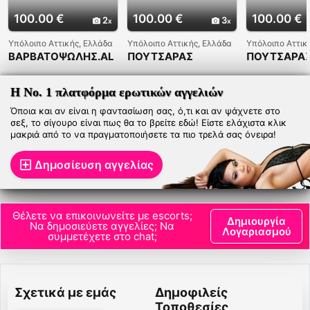
100.00 €
100.00 €
100.00 €
2
3
Υπόλοιπο Αττικής, Ελλάδα
Υπόλοιπο Αττικής, Ελλάδα
Υπόλοιπο Αττικ
ΒΑΡΒΑΤΟΨΩΛΗΣ.AL
ΠΟΥΤΣΑΡΑΣ
ΠΟΥΤΣΑΡΑΣ
B
Η Νο. 1 πλατφόρμα ερωτικών αγγελιών
Όποια και αν είναι η φαντασίωση σας, ό,τι και αν ψάχνετε στο
σεξ, το σίγουρο είναι πως θα το βρείτε εδώ! Είστε ελάχιστα κλικ
μακριά από το να πραγματοποιήσετε τα πιο τρελά σας όνειρα!
Δημοσίευση αγγελίας
Θέλετε να επικοινωνείτε με escorts;
Δημιουργία
Να δημοσιεύετε αγγελίες; Να
Λογαριασμού
συμμετέχετε στο chat;
Σχετικά με εμάς
Δημοφιλείς
Τοποθεσίες