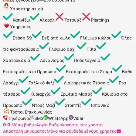
Χαρακτηριστικά
Καπνίζω
Αλκοόλ
Τατουαζ
Piercings
Υπηρεσίες
Στάση 69
Σεξ από κώλο
Γλύψιμο κώλου
Όλες
τις φαντασιώσεις
Γλύψιμο αρχ.
Πίπα
Χαστουκάκια
Αυνανισμός
Ποδολαγνεία
Εκσπερμάτ. στο Πρόσωπο
Εκσπερμάτ. στο Στόμα
Βαθύ
Λαρύγγι
Γαλλικό Φιλί
Διαφορετικές Στάσεις
Στα
τέσσερα
Κυριαρχία
Ερωτικό Μασαζ
Κάθισμα στο
Πρόσωπο
Ντουζ Μαζί
Στριπτίζ
Ισπανικό
Τρόποι Επικοινωνίας
Τηλέφωνο
SMS
WhatsApp
Viber
0.0
Μέση βαθμολογία
Βαθμολογήστε τον χρήστη
Αποστολή μηνύματος
Μόνο για συνδεδεμένους χρήστες