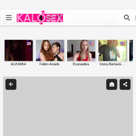
Αρχική
>
Άντρες Ψάχνουν
>
Για απόλαυση..,
Δωρεάν