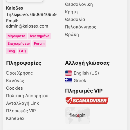
Θεσσαλονίκη
KaloSex
Κρήτη
Τηλέφωνο: 6906840959
Θεσσαλία
Email:
admin@kalosex.com
Πελοπόννησος
Θράκη
Μηνύματα
Αγαπημένα
Επιχειρήσεις
Forum
Blog
FAQ
Πληροφορίες
Αλλαγή γλώσσας
Όροι Χρήσης
English (US)‎
Κανόνες
Greek‎
Cookies
Πληρωμές VIP
Πολιτική Απορρήτου
Ανταλλαγή Link
Πληρωμές VIP
KaneSex