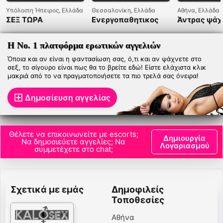
Υπόλοιπη Ήπειρος, Ελλάδα
Θεσσαλονίκη, Ελλάδα
Αθήνα, Ελλάδα
ΣΕΞ ΤΩΡΑ
Ενεργοπαθητικος
Άντρας ψάχ
γυναίκα για
Η Νο. 1 πλατφόρμα ερωτικών αγγελιών
Όποια και αν είναι η φαντασίωση σας, ό,τι και αν ψάχνετε στο
σεξ, το σίγουρο είναι πως θα το βρείτε εδώ! Είστε ελάχιστα κλικ
μακριά από το να πραγματοποιήσετε τα πιο τρελά σας όνειρα!
Δημοσίευση αγγελίας
Θέλετε να επικοινωνείτε με escorts;
Δημιουργία
Να δημοσιεύετε αγγελίες; Να
Λογαριασμού
συμμετέχετε στο chat;
Σχετικά με εμάς
Δημοφιλείς
Τοποθεσίες
Αθήνα