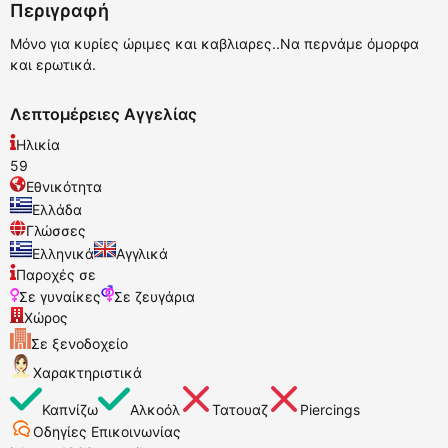
Περιγραφή
Μόνο για κυρίες ώριμες και καβλιαρες..Να περνάμε όμορφα
και ερωτικά.
Λεπτομέρειες Αγγελίας
Ηλικία
59
Εθνικότητα
Ελλάδα
Γλώσσες
Ελληνικά
Αγγλικά
Παροχές σε
Σε γυναίκες
Σε ζευγάρια
Χώρος
Σε ξενοδοχείο
Χαρακτηριστικά
Καπνίζω
Αλκοόλ
Τατουαζ
Piercings
Οδηγίες Επικοινωνίας