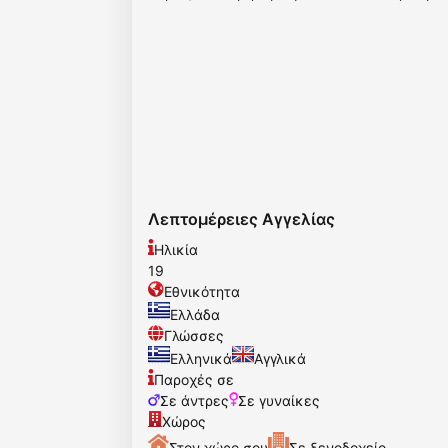
Λεπτομέρειες Αγγελίας
Ηλικία
19
Εθνικότητα
Ελλάδα
Γλώσσες
Ελληνικά
Αγγλικά
Παροχές σε
Σε άντρες
Σε γυναίκες
Χώρος
Στον χώρο σου
Σε ξενοδοχείο