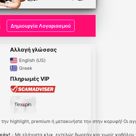
;
Δημιουργία Λογαριασμού
Αλλαγή γλώσσας
English (US)‎
Greek‎
Πληρωμές VIP
ghlight, premium ή μετακινήστε την στην κορυφή! Οι αγγελίες
Με ελάχιστα κλικ, εντελώς δωρεάν και χωρίς καθόλου γνώσεις,