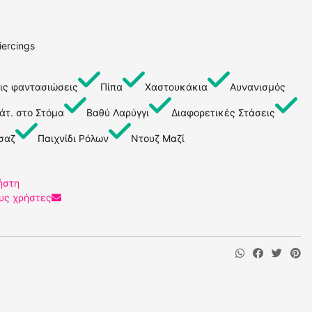
iercings
ις φαντασιώσεις
Πίπα
Χαστουκάκια
Αυνανισμός
άτ. στο Στόμα
Βαθύ Λαρύγγι
Διαφορετικές Στάσεις
σαζ
Παιχνίδι Ρόλων
Ντουζ Μαζί
ήστη
υς χρήστες