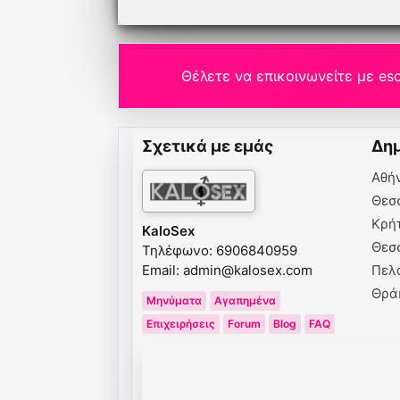
Θέλετε να επικοινωνείτε με esc
Σχετικά με εμάς
Δημ
Αθή
Θεσ
Κρή
KaloSex
Θεσ
Τηλέφωνο: 6906840959
Email:
admin@kalosex.com
Πελ
Θρά
Μηνύματα
Αγαπημένα
Επιχειρήσεις
Forum
Blog
FAQ