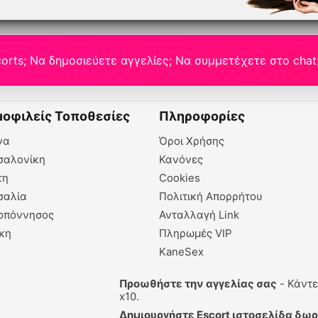
orts; Να δημοσιεύετε αγγελίες; Να συμμετέχετε στο chat
οφιλείς Τοποθεσίες
Πληροφορίες
να
Όροι Χρήσης
σαλονίκη
Κανόνες
τη
Cookies
σαλία
Πολιτική Απορρήτου
οπόννησος
Ανταλλαγή Link
κη
Πληρωμές VIP
KaneSex
Προωθήστε την αγγελίας σας
- Κάντε την hi
x10.
Δημιουργήστε Escort ιστοσελίδα δωρεάν!
- 