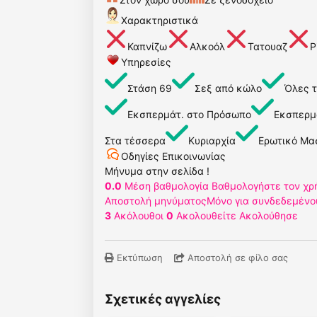
Χαρακτηριστικά
Καπνίζω
Αλκοόλ
Τατουαζ
P
Υπηρεσίες
Στάση 69
Σεξ από κώλο
Όλες τ
Εκσπερμάτ. στο Πρόσωπο
Εκσπερμ
Στα τέσσερα
Κυριαρχία
Ερωτικό Μα
Οδηγίες Επικοινωνίας
Μήνυμα στην σελίδα !
0.0
Μέση βαθμολογία
Βαθμολογήστε τον χρ
Αποστολή μηνύματος
Μόνο για συνδεδεμένο
3
Ακόλουθοι
0
Ακολουθείτε
Ακολούθησε
Εκτύπωση
Αποστολή σε φίλο σας
Σχετικές αγγελίες