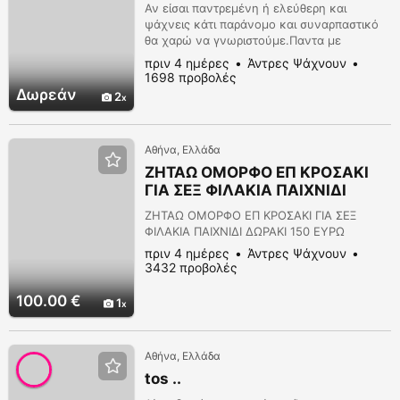
Αν είσαι παντρεμένη ή ελεύθερη και
ψάχνεις κάτι παράνομο και συναρπαστικό
θα χαρώ να γνωριστούμε.Παντα με
εχεμύθεια και κατανόηση.ΜΟΝΟ ΓΥΝΑΙΚΕΣ
πριν 4 ημέρες
Άντρες Ψάχνουν
ΠΑΡΚΑΛΩ.
1698 προβολές
Δωρεάν
2
Αθήνα, Ελλάδα
ΖΗΤΑΩ ΟΜΟΡΦΟ ΕΠ ΚΡΟΣΑΚΙ
ΓΙΑ ΣΕΞ ΦΙΛΑΚΙΑ ΠΑΙΧΝΙΔΙ
ΔΩΡΑΚΙ 150ΕΥΡΩ
ΖΗΤΑΩ ΟΜΟΡΦΟ ΕΠ ΚΡΟΣΑΚΙ ΓΙΑ ΣΕΞ
ΦΙΛΑΚΙΑ ΠΑΙΧΝΙΔΙ ΔΩΡΑΚΙ 150 ΕΥΡΩ
πριν 4 ημέρες
Άντρες Ψάχνουν
3432 προβολές
100.00 €
1
Αθήνα, Ελλάδα
tos ..