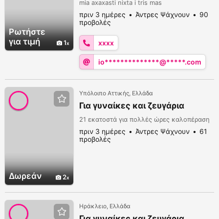
mia axaxasti nixta i tris mas
πριν 3 ημέρες
Άντρες Ψάχνουν
90
προβολές
Ρωτήστε
για τιμή
1
xxxx
io**************@*****.com
Υπόλοιπο Αττικής, Ελλάδα
Για γυναίκες και ζευγάρια
21 εκατοστά για πολλές ώρες καλοπέραση
πριν 3 ημέρες
Άντρες Ψάχνουν
61
προβολές
Δωρεάν
2
Ηράκλειο, Ελλάδα
Για γυναίκες και ζευγάρια.