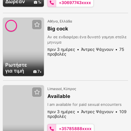
Δωρεάν
1
+30697743xxxx
Αθήνα, Ελλάδα
Big cock
Αν σε ενδιαφέρει ένα δυνατό γαμησι στείλε
μηνυμα
πριν 3 ημέρες
Άντρες Ψάχνουν
75
προβολές
Ρωτήστε
για τιμή
7
Limassol, Κύπρος
Available
I am available for paid sexual encounters
πριν 3 ημέρες
Άντρες Ψάχνουν
109
προβολές
+35785888xxxx