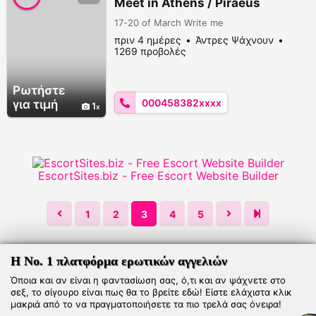
Meet in Athens / Piraeus
17-20 of March Write me
πριν 4 ημέρες
Άντρες Ψάχνουν
1269 προβολές
Ρωτήστε
000458382xxxx
για τιμή
1
EscortSites.biz - Free Escort Website Builder
1
2
3
4
5
Η Νο. 1 πλατφόρμα ερωτικών αγγελιών
Όποια και αν είναι η φαντασίωση σας, ό,τι και αν ψάχνετε στο
σεξ, το σίγουρο είναι πως θα το βρείτε εδώ! Είστε ελάχιστα κλικ
μακριά από το να πραγματοποιήσετε τα πιο τρελά σας όνειρα!