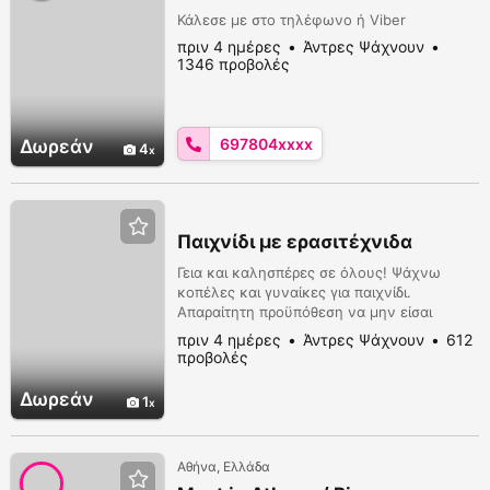
Κάλεσε με στο τηλέφωνο ή Viber
πριν 4 ημέρες
Άντρες Ψάχνουν
1346 προβολές
697804xxxx
Δωρεάν
4
Παιχνίδι με ερασιτέχνιδα
Γεια και καλησπέρες σε όλους! Ψάχνω
κοπέλες και γυναίκες για παιχνίδι.
Απαραίτητη προϋπόθεση να μην είσαι
επαγγελματίας, παρά να γουστάρεις την
πριν 4 ημέρες
Άντρες Ψάχνουν
612
φάση ραντεβού στα τυφλά με έναν ,
προβολές
άγνωστο, και ότι προκύψει, σαφώς με
οικονομικό αντάλλαγμα. Πρώτα 5
Δωρεάν
1
κουβέντες από email, μετά ένα γεύμα με
κρασί ή τσίπουρο, (τα έξοδα δικά μου,
φυσικά,) και αν έχουμε καλή χημεία, πρ...
Αθήνα, Ελλάδα