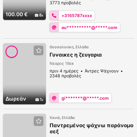
διαμέρισμά μου
3773 προβολές
100.00 €
8
+3165787xxxx
au**********@*****.com
Θεσσαλονίκη, Ελλάδα
Γυναικες η ζευγαρια
Νεαρος 19εκ
πριν 4 ημέρες
Άντρες Ψάχνουν
2348 προβολές
gi*******@*****.com
Δωρεάν
1
Χανιά, Ελλάδα
Παντρεμένος ψάχνω παράνομο
σεξ