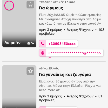
Υπόλοιπο Αττικής, Ελλάδα
Για ώριμους
Είμαι 39χ.1:83.85 Χωρίς πολλές εμπειρίες
Με πιασηματα Άτριχη πούστρα από λαιμό
και κάτω όπως με βλέπεις στης φωτό Αν
είσαι άγριος από 50 και πάνω και θες να
πριν 3 ημέρες
Άντρες Ψάχνουν
103
γαμάς στο πάρκο Τρίτση στείλε μνμ όχι
προβολές
κλήσεις να κανονίσουμε 6984501200
Δωρεάν
5
+30698450xxxx
il*****************@*****.co
m
Αθήνα, Ελλάδα
Για γυναίκες και ζευγάρια
Είμαι ένας 36χρονος άντρας από την
Αίγυπτο. Μένω στην Ελλάδα. Ψάχνω για
Read more at:
https://www.kalosex.com/el/item/new και
πριν 3 ημέρες
Άντρες Ψάχνουν
61
ζευγάρι για μυστική σχέση. Αν θέλετε σεξ,
προβολές
απλώς στείλτε μου μήνυμα στο WhatsApp ή
στο Viber. 6977431028