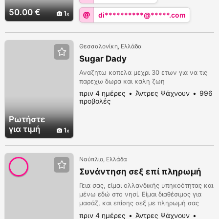
50.00 €
1
di**********@*****.com
Θεσσαλονίκη, Ελλάδα
Sugar Dady
Αναζητω κοπελα μεχρι 30 ετων για να τις
παρεχω δωρα και καλη ζωη
πριν 4 ημέρες
Άντρες Ψάχνουν
996
προβολές
Ρωτήστε
για τιμή
1
Ναύπλιο, Ελλάδα
Συνάντηση σεξ επί πληρωμή
Γεια σας, είμαι ολλανδικής υπηκοότητας και
μένω εδώ στο νησί. Είμαι διαθέσιμος για
μασάζ, και επίσης σεξ με πληρωμή σας
δέχομαι στο καθαρό και διακριτικό
πριν 4 ημέρες
Άντρες Ψάχνουν