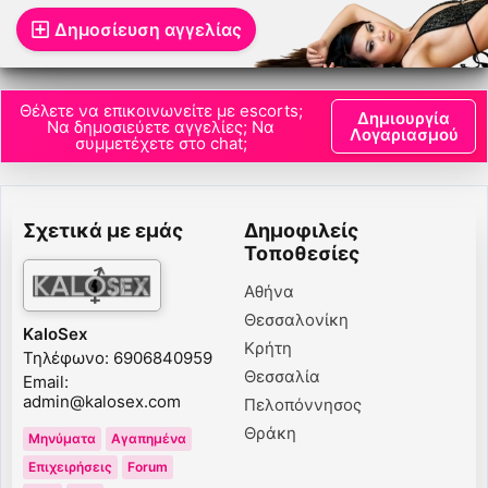
Δημοσίευση αγγελίας
Θέλετε να επικοινωνείτε με escorts;
Δημιουργία
Να δημοσιεύετε αγγελίες; Να
Λογαριασμού
συμμετέχετε στο chat;
Σχετικά με εμάς
Δημοφιλείς
Τοποθεσίες
Αθήνα
Θεσσαλονίκη
KaloSex
Κρήτη
Τηλέφωνο: 6906840959
Θεσσαλία
Email:
admin@kalosex.com
Πελοπόννησος
Θράκη
Μηνύματα
Αγαπημένα
Επιχειρήσεις
Forum