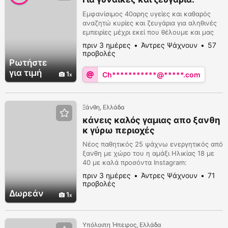
Εμφανίσιμος 40αρης υγείες και καθαρός
αναζητώ κυρίες και ζευγάρια για αληθινές
εμπειρίες μέχρι εκεί που θέλουμε και μας
ευχαριστεί.
πριν 3 ημέρες
Άντρες Ψάχνουν
57
προβολές
Ρωτήστε
για τιμή
1
Ch***********@*****.com
Ξάνθη, Ελλάδα
κάνεις καλός γαμιας απο ξανθη
κ γύρω περιοχές
Νέος παθητικός 25 ψάχνω ενεργητικός από
ξανθη με χώρο του η αμάξι Ηλικίας 18 με
40 με καλά προσόντα Instagram:
gayagorixanthi
πριν 3 ημέρες
Άντρες Ψάχνουν
71
προβολές
Δωρεάν
1
Υπόλοιπη Ήπειρος, Ελλάδα