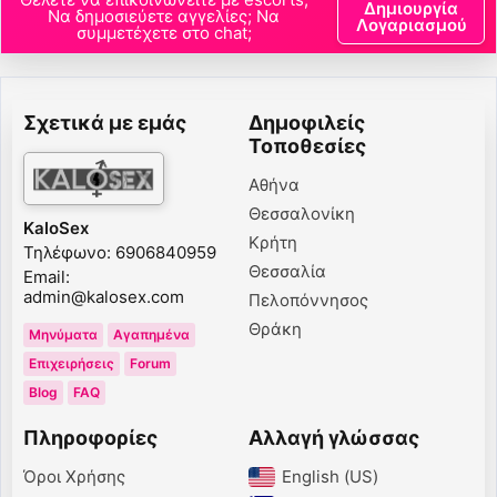
Δημιουργία
Να δημοσιεύετε αγγελίες; Να
Λογαριασμού
συμμετέχετε στο chat;
Σχετικά με εμάς
Δημοφιλείς
Τοποθεσίες
Αθήνα
Θεσσαλονίκη
KaloSex
Κρήτη
Τηλέφωνο: 6906840959
Θεσσαλία
Email:
admin@kalosex.com
Πελοπόννησος
Θράκη
Μηνύματα
Αγαπημένα
Επιχειρήσεις
Forum
Blog
FAQ
Πληροφορίες
Αλλαγή γλώσσας
Όροι Χρήσης
English (US)‎