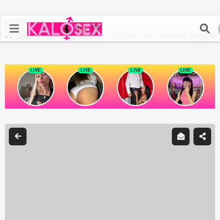
Αρχική
>
Άντρες Ψάχνουν
>
Ψάχνω ώριμη γυναικα,
Δωρεάν