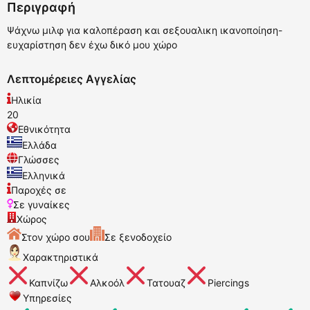
Περιγραφή
Ψάχνω μιλφ για καλοπέραση και σεξουαλικη ικανοποίηση-
ευχαρίστηση δεν έχω δικό μου χώρο
Λεπτομέρειες Αγγελίας
Ηλικία
20
Εθνικότητα
Ελλάδα
Γλώσσες
Ελληνικά
Παροχές σε
Σε γυναίκες
Χώρος
Στον χώρο σου
Σε ξενοδοχείο
Χαρακτηριστικά
Καπνίζω
Αλκοόλ
Τατουαζ
Piercings
Υπηρεσίες