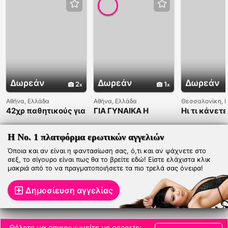
Δωρεάν
Δωρεάν
Δωρεάν
2
1
Αθήνα, Ελλάδα
Αθήνα, Ελλάδα
Θεσσαλονίκη, 
42χρ παθητικούς για
ΓΙΑ ΓΥΝΑΙΚΑ Η
Ηι τι κάνετε
νέους ενεργητικους
ΖΕΥΓΑΡΙ ΝΑ
ΠΕΡΝΑΜΕ ΚΑΛΑ
Η Νο. 1 πλατφόρμα ερωτικών αγγελιών
Όποια και αν είναι η φαντασίωση σας, ό,τι και αν ψάχνετε στο
σεξ, το σίγουρο είναι πως θα το βρείτε εδώ! Είστε ελάχιστα κλικ
μακριά από το να πραγματοποιήσετε τα πιο τρελά σας όνειρα!
Δημοσίευση αγγελίας
Θέλετε να επικοινωνείτε με escorts;