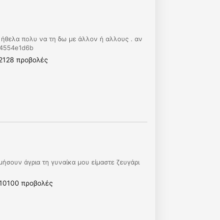
α ήθελα πολυ να τη δω με άλλον ή αλλους . αν
694554e1d6b
2128 προβολές
ήσουν άγρια τη γυναίκα μου είμαστε ζευγάρι
10100 προβολές