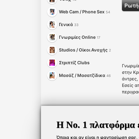
Ρωτήσ
Web Cam / Phone Sex
54
Γενικά
33
Γνωριμίες Online
17
Studios / Οίκοι Ανοχής
2
Στριπτίζ Clubs
Γνωριμί
στην Κρ
Μασάζ / Μασατζίδικα
46
άντρες,
Εσείς α
περιγρα
Η Νο. 1 πλατφόρμα 
Όποια και αν είναι η φαντασίωση σας, ό