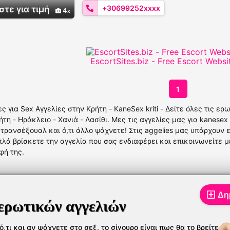
+30699252xxxx
τε για τιμή
4
EscortSites.biz - Free Escort Websi
1
ες για Sex Αγγελίες στην Κρήτη - KaneSex kriti - Δείτε όλες τις ε
ήτη - Ηράκλειο - Χανιά - Λασίθι. Μες τις αγγελίες μας για kanesex
 τρανσέξουαλ και ό,τι άλλο ψάχνετε! Στις aggelies μας υπάρχουν ερ
πλά βρίσκετε την αγγελία που σας ενδιαφέρει και επικοινωνείτε 
φή της.
Δη
ερωτικών αγγελιών
,τι και αν ψάχνετε στο σεξ, το σίγουρο είναι πως θα το βρείτε