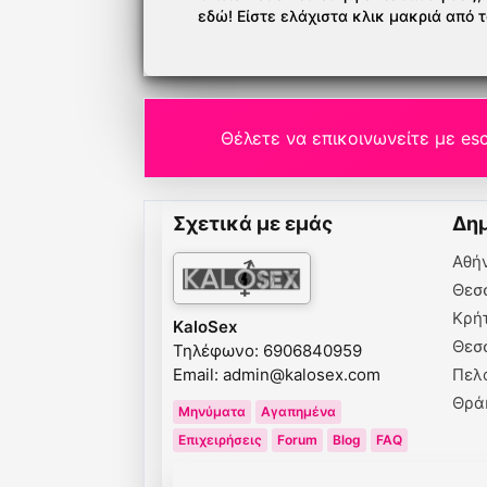
εδώ! Είστε ελάχιστα κλικ μακριά από 
Θέλετε να επικοινωνείτε με esc
Σχετικά με εμάς
Δημ
Αθή
Θεσ
Κρή
KaloSex
Θεσ
Τηλέφωνο: 6906840959
Email:
admin@kalosex.com
Πελ
Θρά
Μηνύματα
Αγαπημένα
Επιχειρήσεις
Forum
Blog
FAQ