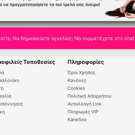
το να πραγματοποιήσετε τα πιο τρελά σας όνειρα!
orts; Να δημοσιεύετε αγγελίες; Να συμμετέχετε στο chat
οφιλείς Τοποθεσίες
Πληροφορίες
να
Όροι Χρήσης
σαλονίκη
Κανόνες
τη
Cookies
σαλία
Πολιτική Απορρήτου
οπόννησος
Ανταλλαγή Link
κη
Πληρωμές VIP
KaneSex