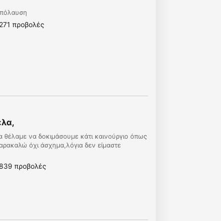
 απόλαυση
271 προβολές
έλα,
ία θέλαμε να δοκιμάσουμε κάτι καινούργιο όπως
παρακαλώ όχι άσχημα,λόγια δεν είμαστε
839 προβολές