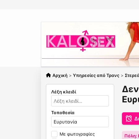
Αρχική
>
Υπηρεσίες από Τρανς
>
Στερε
Δεν
Λέξη κλειδί
Ευρ
Τοποθεσία
Δ
Με φωτογραφίες
Πόλη: 