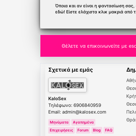
Όποια και αν είναι η φαντασίωση σας, ό
εδώ! Είστε ελάχιστα κλικ μακριά από 
Θέλετε να επικοινωνείτε με esc
Σχετικά με εμάς
Δημ
Αθή
Θεσ
Κρή
KaloSex
Θεσ
Τηλέφωνο: 6906840959
Email:
admin@kalosex.com
Πελ
Θρά
Μηνύματα
Αγαπημένα
Επιχειρήσεις
Forum
Blog
FAQ