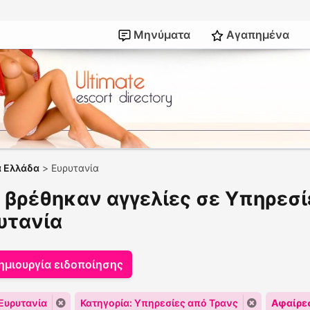
Μηνύματα
Αγαπημένα
ά Ελλάδα
>
Ευρυτανία
 βρέθηκαν αγγελίες σε Υπηρεσί
υτανία
ημιουργία ειδοποίησης
Ευρυτανία
Κατηγορία: Υπηρεσίες από Τρανς
Αφαίρε