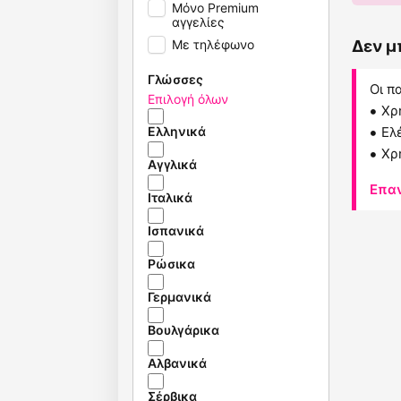
Μόνο Premium
αγγελίες
Με τηλέφωνο
Δεν μ
Γλώσσες
Οι π
Επιλογή όλων
Χρ
Ελληνικά
Ελ
Χρ
Αγγλικά
Επα
Ιταλικά
Ισπανικά
Ρώσικα
Γερμανικά
Βουλγάρικα
Αλβανικά
Σέρβικα