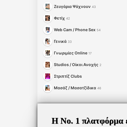
Ζευγάρια Ψάχνουν
43
Φετίχ
42
Web Cam / Phone Sex
54
Γενικά
33
Γνωριμίες Online
17
Studios / Οίκοι Ανοχής
2
Στριπτίζ Clubs
Μασάζ / Μασατζίδικα
46
Η Νο. 1 πλατφόρμα 