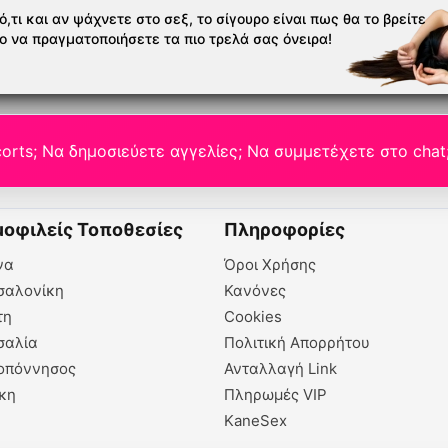
,τι και αν ψάχνετε στο σεξ, το σίγουρο είναι πως θα το βρείτε
το να πραγματοποιήσετε τα πιο τρελά σας όνειρα!
orts; Να δημοσιεύετε αγγελίες; Να συμμετέχετε στο chat
οφιλείς Τοποθεσίες
Πληροφορίες
να
Όροι Χρήσης
σαλονίκη
Κανόνες
τη
Cookies
σαλία
Πολιτική Απορρήτου
οπόννησος
Ανταλλαγή Link
κη
Πληρωμές VIP
KaneSex