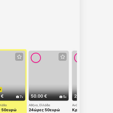
m
 €
50.00 €
200.00 €
7
5
1
λλάδα
Αθήνα, Ελλάδα
Ανάβυσσος, Ελλάδα
 50ευρώ
24ώρες 50ευρώ
Кдкдкд йфк кцк