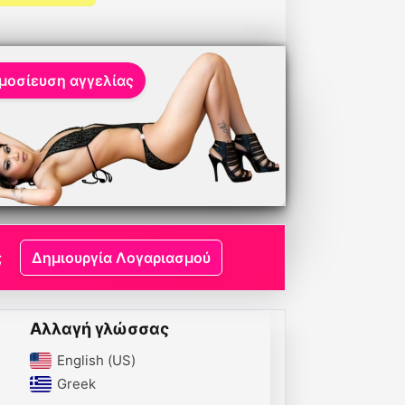
1182
6993261180
ρία Ελληνίδα
6993261181
ρο μου
Ελευθερία σε
περιμένω στο χώρο
μου
μοσίευση αγγελίας
;
Δημιουργία Λογαριασμού
Αλλαγή γλώσσας
English (US)‎
Greek‎