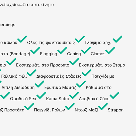
νοδοχείο
Στο αυτοκίνητο
iercings
μο κώλου
Όλες τις φαντασιώσεις
Γλύψιμο αρχ.
ματα (Bondage)
Flogging
Caning
Clamos
εία
Εκσπερμάτ. στο Πρόσωπο
Εκσπερμάτ. στο Στόμα
Γαλλικό Φιλί
Διαφορετικές Στάσεις
Παιχνίδι με
Διπλή Διείσδυση
Ερωτικό Μασαζ
Κάθισμα στο
ς
Ομαδικό Sex
Kama Sutra
Λεσβιακό Σόου
ζ Προστάτη
Παιχνίδι Ρόλων
Ντουζ Μαζί
Strapon