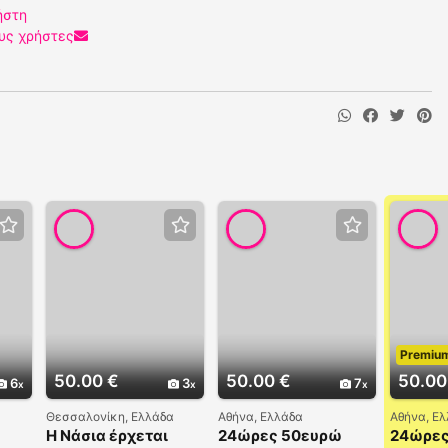
ήστη
υς χρήστες
Premiu
50.00 €
50.00 €
50.00
6
3
7
Θεσσαλονίκη, Ελλάδα
Αθήνα, Ελλάδα
Αθήνα, Ε
Η Νάσια έρχεται
24ώρες 50ευρώ
24ώρες