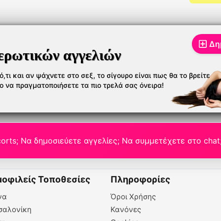
στον χώρο σου με
6993261180
699326
40€ στην
6993261181
Ελευθε
Θεσσαλονίκη
Ελευθερία σε
στο χώ
περιμένω στο σπίτι
μου
Δη
ερωτικών αγγελιών
,τι και αν ψάχνετε στο σεξ, το σίγουρο είναι πως θα το βρείτε
το να πραγματοποιήσετε τα πιο τρελά σας όνειρα!
orts; Να δημοσιεύετε αγγελίες; Να συμμετέχετε στο chat
οφιλείς Τοποθεσίες
Πληροφορίες
να
Όροι Χρήσης
σαλονίκη
Κανόνες