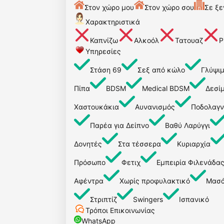
Στον χώρο μου
Στον χώρο σου
Σε ξε
Χαρακτηριστικά
Καπνίζω
Αλκοόλ
Τατουαζ
P
Υπηρεσίες
Στάση 69
Σεξ από κώλο
Γλύψι
Πίπα
BDSM
Medical BDSM
Δεσί
Χαστουκάκια
Αυνανισμός
Ποδολαγν
Παρέα για Δείπνο
Βαθύ Λαρύγγι
Δονητές
Στα τέσσερα
Κυριαρχία
Πρόσωπο
Φετιχ
Εμπειρία Φιλενάδα
Αφέντρα
Χωρίς προφυλακτικό
Μασά
Στριπτίζ
Swingers
Ισπανικό
Τρόποι Επικοινωνίας
WhatsApp