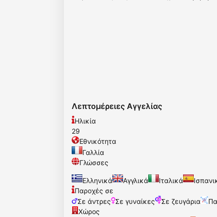
Λεπτομέρειες Αγγελίας
Ηλικία
29
Εθνικότητα
Γαλλία
Γλώσσες
Ελληνικά
Αγγλικά
Ιταλικά
Ισπανι
Παροχές σε
Σε άντρες
Σε γυναίκες
Σε ζευγάρια
Πα
Χώρος