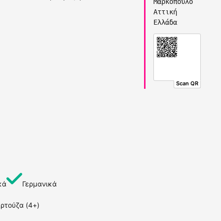
Μαρκόπουλο
Αττική
Ελλάδα
Scan QR
κά
Γερμανικά
ρτούζα (4+)