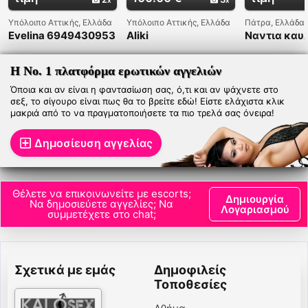
Υπόλοιπο Αττικής, Ελλάδα
Υπόλοιπο Αττικής, Ελλάδα
Πάτρα, Ελλάδα
Evelina 6949430953
Aliki
Ναντια καυ
σεξ - 6970
Η Νο. 1 πλατφόρμα ερωτικών αγγελιών
Όποια και αν είναι η φαντασίωση σας, ό,τι και αν ψάχνετε στο
σεξ, το σίγουρο είναι πως θα το βρείτε εδώ! Είστε ελάχιστα κλικ
μακριά από το να πραγματοποιήσετε τα πιο τρελά σας όνειρα!
Δημοσίευση αγγελίας
Θέλετε να επικοινωνείτε με escorts;
Δημιουργία
Να δημοσιεύετε αγγελίες; Να
Λογαριασμού
συμμετέχετε στο chat;
Σχετικά με εμάς
Δημοφιλείς
Τοποθεσίες