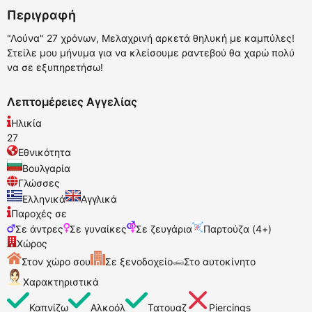
Περιγραφή
"Λούνα" 27 χρόνων, Μελαχρινή αρκετά θηλυκή με καμπύλες!
Στείλε μου μήνυμα για να κλείσουμε ραντεβού θα χαρώ πολύ
να σε εξυπηρετήσω!
Λεπτομέρειες Αγγελίας
Ηλικία
27
Εθνικότητα
Βουλγαρία
Γλώσσες
Ελληνικά
Αγγλικά
Παροχές σε
Σε άντρες
Σε γυναίκες
Σε ζευγάρια
Παρτούζα (4+)
Χώρος
Στον χώρο σου
Σε ξενοδοχείο
Στο αυτοκίνητο
Χαρακτηριστικά
Καπνίζω
Αλκοόλ
Τατουαζ
Piercings