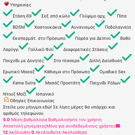
Υπηρεσίες
Στάση 69
Σεξ από κώλο
Γλύψιμο αρχ.
Πίπα
BDSM
Χαστουκάκια
Αυνανισμός
Ποδολαγνεία
Εκσπερμάτ. στο Πρόσωπο
Παρέα για Δείπνο
Βαθύ
Λαρύγγι
Γαλλικό Φιλί
Διαφορετικές Στάσεις
Παιχνίδι με Δονητές
Στα τέσσερα
Διπλή Διείσδυση
Ερωτικό Μασαζ
Κάθισμα στο Πρόσωπο
Ομαδικό Sex
Kama Sutra
Μασάζ Προστάτη
Παιχνίδι Ρόλων
Ντουζ Μαζί
Ισπανικό
Οδηγίες Επικοινωνίας
Στείλε μου μήνυμα εδώ! Σε λίγες μέρες θα υπάρχει και
αριθμός τηλεφώνου
5.0
Μέση βαθμολογία
Βαθμολογήστε τον χρήστη
Αποστολή μηνύματος
Μόνο για συνδεδεμένους χρήστες
12
Ακόλουθοι
0
Ακολουθείτε
Ακολούθησε