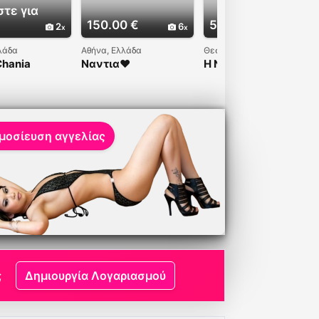
τε για
150.00 €
50.00 €
2
6
3
λάδα
Αθήνα, Ελλάδα
Θεσσαλονίκη, Ελλάδα
Chania
Ναντια❤️
Η Νάσια έρχεται
στον χώρο σου με
40€ στην
Θεσσαλονίκη
μοσίευση αγγελίας
;
Δημιουργία Λογαριασμού