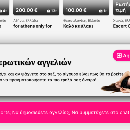
Ρωτήσ
200.00 €
100.00 €
τιμή
4
13
1
λάδα
Αθήνα, Ελλάδα
Θεσσαλονίκη, Ελλάδα
Χανιά, Ελ
υ
for athens only for
Καλό καύλακι
Escort 
σε
limit time
κορίτσια????
Δη
ερωτικών αγγελιών
,τι και αν ψάχνετε στο σεξ, το σίγουρο είναι πως θα το βρείτε
το να πραγματοποιήσετε τα πιο τρελά σας όνειρα!
orts; Να δημοσιεύετε αγγελίες; Να συμμετέχετε στο chat