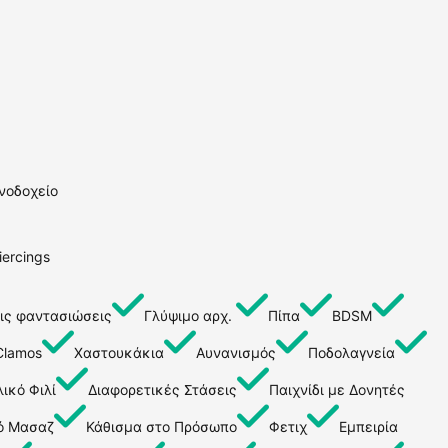
νοδοχείο
iercings
ις φαντασιώσεις
Γλύψιμο αρχ.
Πίπα
BDSM
Clamos
Χαστουκάκια
Αυνανισμός
Ποδολαγνεία
ικό Φιλί
Διαφορετικές Στάσεις
Παιχνίδι με Δονητές
ό Μασαζ
Κάθισμα στο Πρόσωπο
Φετιχ
Εμπειρία