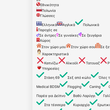
Εθνικότητα
Πολωνία
Γλώσσες
Ελληνικά
Αγγλικά
Πολωνικά
Παροχές σε
Σε άντρες
Σε γυναίκες
Σε ζευγάρια
Χώρος
Στον χώρο μου
Στον χώρο σου
Σε ξε
Χαρακτηριστικά
Καπνίζω
Αλκοόλ
Τατουαζ
P
Υπηρεσίες
Στάση 69
Σεξ από κώλο
Όλες τ
Medical BDSM
Flogging
Caning
Παρέα για Δείπνο
Βαθύ Λαρύγγι
Γαλλ
Στα τέσσερα
Κυριαρχία
Ερωτικ