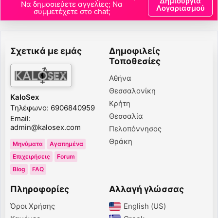
Δημιουργία
Να δημοσιεύετε αγγελίες; Να
Λογαριασμού
συμμετέχετε στο chat;
Σχετικά με εμάς
Δημοφιλείς
Τοποθεσίες
Αθήνα
Θεσσαλονίκη
KaloSex
Κρήτη
Τηλέφωνο: 6906840959
Θεσσαλία
Email:
admin@kalosex.com
Πελοπόννησος
Θράκη
Μηνύματα
Αγαπημένα
Επιχειρήσεις
Forum
Blog
FAQ
Πληροφορίες
Αλλαγή γλώσσας
Όροι Χρήσης
English (US)‎