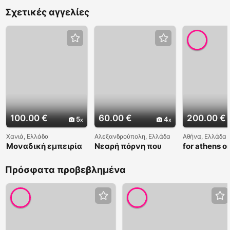
Σχετικές αγγελίες
100.00 €
60.00 €
200.00 €
5
4
Χανιά, Ελλάδα
Αλεξανδρούπολη, Ελλάδα
Αθήνα, Ελλάδα
Μοναδική εμπειρία
Νεαρή πόρνη που
for athens on
με έντονη καύλα
μόλις μετακόμισε
limit time
στα Χανιά
στην πόλη
Πρόσφατα προβεβλημένα
-Ρέθυμνο-ηράκλειο