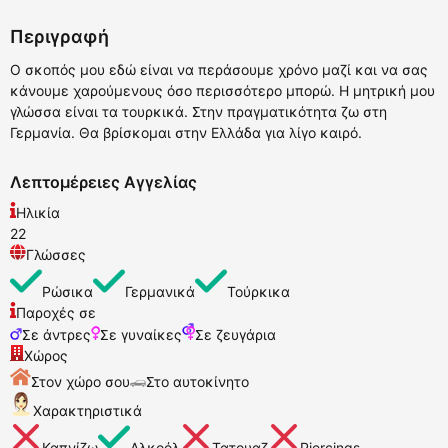
Περιγραφή
Ο σκοπός μου εδώ είναι να περάσουμε χρόνο μαζί και να σας
κάνουμε χαρούμενους όσο περισσότερο μπορώ. Η μητρική μου
γλώσσα είναι τα τουρκικά. Στην πραγματικότητα ζω στη
Γερμανία. Θα βρίσκομαι στην Ελλάδα για λίγο καιρό.
Λεπτομέρειες Αγγελίας
Ηλικία
22
Γλώσσες
Ρώσικα
Γερμανικά
Τούρκικα
Παροχές σε
Σε άντρες
Σε γυναίκες
Σε ζευγάρια
Χώρος
Στον χώρο σου
Στο αυτοκίνητο
Χαρακτηριστικά
Καπνίζω
Αλκοόλ
Τατουαζ
Piercings