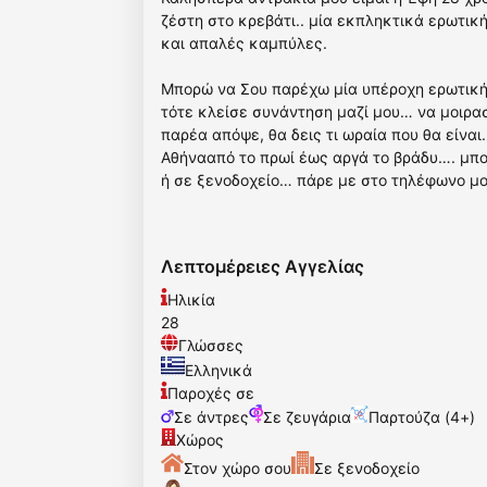
ζέστη στο κρεβάτι.. μία εκπληκτικά ερωτικ
και απαλές καμπύλες.
Μπορώ να Σου παρέχω μία υπέροχη ερωτική 
τότε κλείσε συνάντηση μαζί μου… να μοιρα
παρέα απόψε, θα δεις τι ωραία που θα είνα
Αθήνααπό το πρωί έως αργά το βράδυ…. μπ
ή σε ξενοδοχείο… πάρε με στο τηλέφωνο 
Λεπτομέρειες Αγγελίας
Ηλικία
28
Γλώσσες
Ελληνικά
Παροχές σε
Σε άντρες
Σε ζευγάρια
Παρτούζα (4+)
Χώρος
Στον χώρο σου
Σε ξενοδοχείο