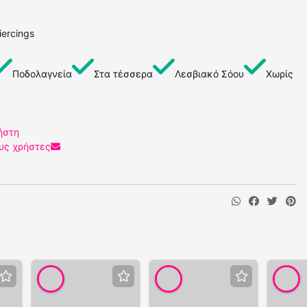
iercings
Ποδολαγνεία
Στα τέσσερα
Λεσβιακό Σόου
Χωρίς
ήστη
υς χρήστες