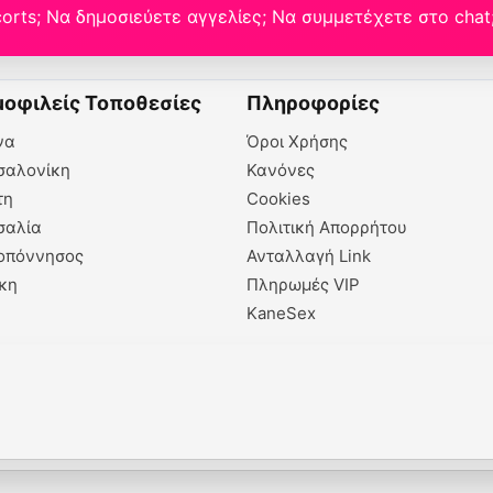
orts; Να δημοσιεύετε αγγελίες; Να συμμετέχετε στο chat
οφιλείς Τοποθεσίες
Πληροφορίες
να
Όροι Χρήσης
σαλονίκη
Κανόνες
τη
Cookies
σαλία
Πολιτική Απορρήτου
οπόννησος
Ανταλλαγή Link
κη
Πληρωμές VIP
KaneSex