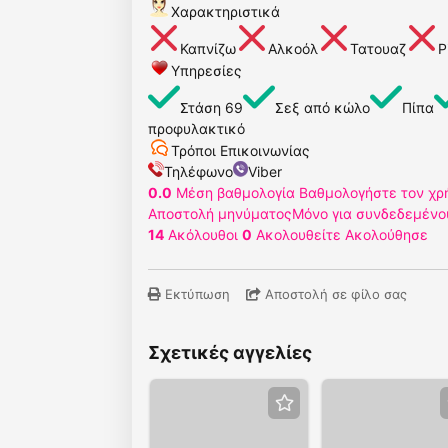
Χαρακτηριστικά
Καπνίζω
Αλκοόλ
Τατουαζ
P
Υπηρεσίες
Στάση 69
Σεξ από κώλο
Πίπα
προφυλακτικό
Τρόποι Επικοινωνίας
Τηλέφωνο
Viber
0.0
Μέση βαθμολογία
Βαθμολογήστε τον χρ
Αποστολή μηνύματος
Μόνο για συνδεδεμένο
14
Ακόλουθοι
0
Ακολουθείτε
Ακολούθησε
Εκτύπωση
Αποστολή σε φίλο σας
Σχετικές αγγελίες