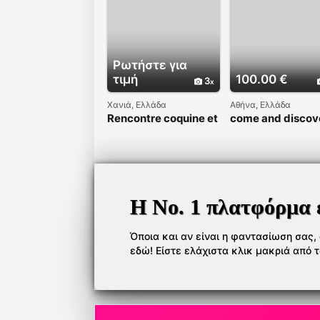
Ρωτήστε για
τιμή
100.00 €
3
Χανιά, Ελλάδα
Αθήνα, Ελλάδα
Rencontre coquine et
come and discov
sans tabou
me, I'm new
Η Νο. 1 πλατφόρμα 
Όποια και αν είναι η φαντασίωση σας, ό
εδώ! Είστε ελάχιστα κλικ μακριά από 