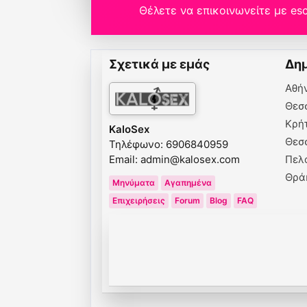
Θέλετε να επικοινωνείτε με esc
Σχετικά με εμάς
Δημ
Αθή
Θεσ
Κρή
KaloSex
Θεσ
Τηλέφωνο: 6906840959
Email:
admin@kalosex.com
Πελ
Θρά
Μηνύματα
Αγαπημένα
Επιχειρήσεις
Forum
Blog
FAQ