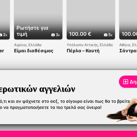
Ρωτήστε για
τιμή
100.00 €
100.0
2
3
5
Αγρίνιο, Ελλάδα
Υπόλοιπο Αττικής, Ελλάδα
Αθήνα, Ε
er
Είμαι διαθέσιμος
Πέρλα – Καυτή
Σάντρα 
τώρα
Κολομβιανή που
Παρουσ
Λατρεύει την
Κολομβ
Απόλαυση
Δη
ερωτικών αγγελιών
,τι και αν ψάχνετε στο σεξ, το σίγουρο είναι πως θα το βρείτε
το να πραγματοποιήσετε τα πιο τρελά σας όνειρα!