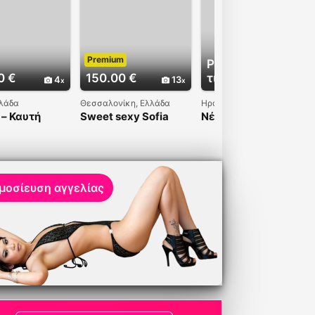
Premium
Ρωτήστε για
0 €
150.00 €
τιμή
4
13
9
λλάδα
Θεσσαλονίκη, Ελλάδα
Ηράκλειο, Ελλάδα
– Καυτή
Sweet sexy Sofia
Νέα εντυπωσιακή
ία από
γυναίκα στην πόλη
ία
μοσίευση αγγελίας