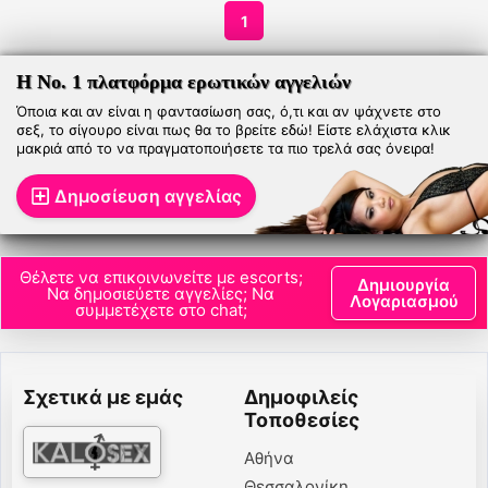
1
Η Νο. 1 πλατφόρμα ερωτικών αγγελιών
Όποια και αν είναι η φαντασίωση σας, ό,τι και αν ψάχνετε στο
σεξ, το σίγουρο είναι πως θα το βρείτε εδώ! Είστε ελάχιστα κλικ
μακριά από το να πραγματοποιήσετε τα πιο τρελά σας όνειρα!
Δημοσίευση αγγελίας
Θέλετε να επικοινωνείτε με escorts;
Δημιουργία
Να δημοσιεύετε αγγελίες; Να
Λογαριασμού
συμμετέχετε στο chat;
Σχετικά με εμάς
Δημοφιλείς
Τοποθεσίες
Αθήνα
Θεσσαλονίκη