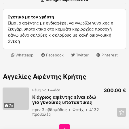
Σχετικά με τον χρήστη
Είμαι ο αφέντης με ενδιαφέρει να γνωρίζω γυναίκες η
ζευγάρι υποτακτικο στο κομμάτι κυριαρχίας προσοχή
κάνω μόνο σκλάβες κ σκλαβους με καλή οικονομική
άνεση
Whatsapp
Facebook
Twitter
Pinterest
Αγγελίες Αφέντης Κρήτης
300.00 €
Ρέθυμνο, Ελλάδα
Κ άγριος αφέντης είναι εδώ
για γυναίκες υποτακτικες
7
σκλάβες και ζευγάρι
πριν 3 εβδομάδες
Φετίχ
4132
προβολές