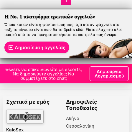
1
Η Νο. 1 πλατφόρμα ερωτικών αγγελιών
Όποια και αν είναι η φαντασίωση σας, ό,τι και αν ψάχνετε στο
σεξ, το σίγουρο είναι πως θα το βρείτε εδώ! Είστε ελάχιστα κλικ
μακριά από το να πραγματοποιήσετε τα πιο τρελά σας όνειρα!
Δημοσίευση αγγελίας
Θέλετε να επικοινωνείτε με escorts;
Δημιουργία
Να δημοσιεύετε αγγελίες; Να
Λογαριασμού
συμμετέχετε στο chat;
Σχετικά με εμάς
Δημοφιλείς
Τοποθεσίες
Αθήνα
Θεσσαλονίκη
KaloSex