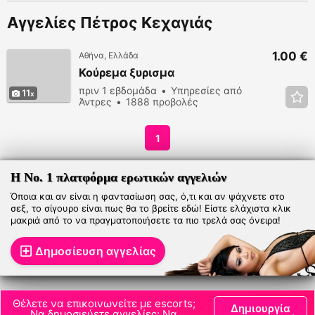
Αγγελίες Πέτρος Κεχαγιάς
1.00 €
Αθήνα, Ελλάδα
Κούρεμα ξυρισμα
πριν 1 εβδομάδα
Υπηρεσίες από
11
Άντρες
1888 προβολές
1
Η Νο. 1 πλατφόρμα ερωτικών αγγελιών
Όποια και αν είναι η φαντασίωση σας, ό,τι και αν ψάχνετε στο
σεξ, το σίγουρο είναι πως θα το βρείτε εδώ! Είστε ελάχιστα κλικ
μακριά από το να πραγματοποιήσετε τα πιο τρελά σας όνειρα!
Δημοσίευση αγγελίας
Θέλετε να επικοινωνείτε με escorts;
Δημιουργία
Να δημοσιεύετε αγγελίες; Να