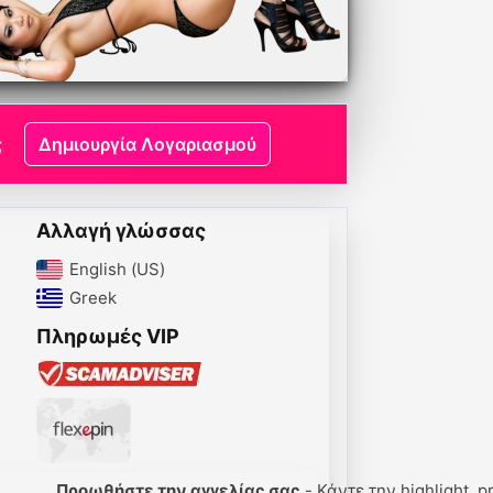
;
Δημιουργία Λογαριασμού
Αλλαγή γλώσσας
English (US)‎
Greek‎
Πληρωμές VIP
Προωθήστε την αγγελίας σας
- Κάντε την highlight, p