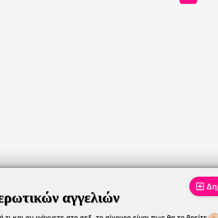
Δη
ερωτικών αγγελιών
,τι και αν ψάχνετε στο σεξ, το σίγουρο είναι πως θα το βρείτε