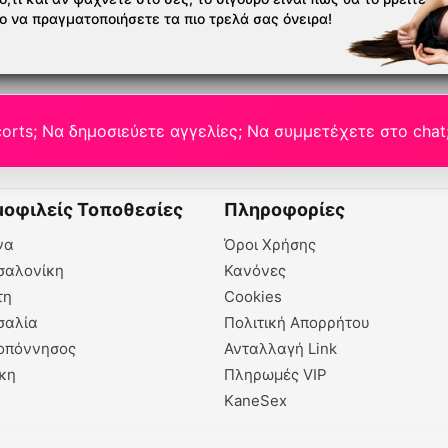
το να πραγματοποιήσετε τα πιο τρελά σας όνειρα!
orts; Να δημοσιεύετε αγγελίες; Να συμμετέχετε στο chat
οφιλείς Τοποθεσίες
Πληροφορίες
να
Όροι Χρήσης
σαλονίκη
Κανόνες
τη
Cookies
σαλία
Πολιτική Απορρήτου
οπόννησος
Ανταλλαγή Link
κη
Πληρωμές VIP
KaneSex