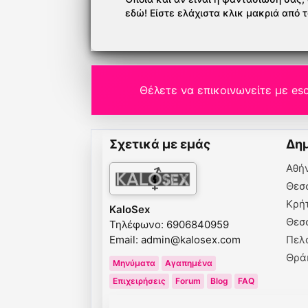
εδώ! Είστε ελάχιστα κλικ μακριά από 
Θέλετε να επικοινωνείτε με esc
Σχετικά με εμάς
Δημ
Αθή
Θεσ
Κρή
KaloSex
Θεσ
Τηλέφωνο: 6906840959
Email:
admin@kalosex.com
Πελ
Θρά
Μηνύματα
Αγαπημένα
Επιχειρήσεις
Forum
Blog
FAQ