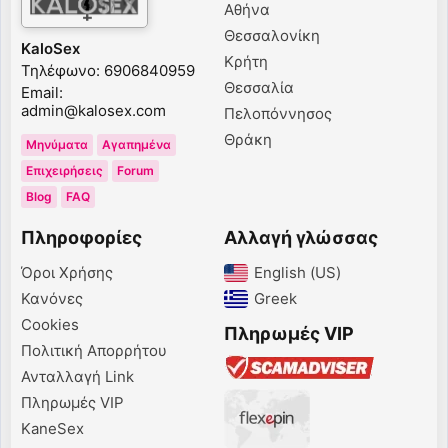
Αθήνα
Θεσσαλονίκη
KaloSex
Κρήτη
Τηλέφωνο: 6906840959
Θεσσαλία
Email:
admin@kalosex.com
Πελοπόννησος
Θράκη
Μηνύματα
Αγαπημένα
Επιχειρήσεις
Forum
Blog
FAQ
Πληροφορίες
Αλλαγή γλώσσας
Όροι Χρήσης
English (US)‎
Κανόνες
Greek‎
Cookies
Πληρωμές VIP
Πολιτική Απορρήτου
Ανταλλαγή Link
Πληρωμές VIP
KaneSex