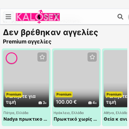
Αρχική
>
Αποτελέσματα Αναζήτησης
Δεν βρέθηκαν αγγελίες
Premium αγγελίες
Premium
Premium
Premium
Ρωτήστε για
Ρωτήστε 
τιμή
100.00 €
τιμή
3
4
Πάτρα, Ελλάδα
Ηράκλειο, Ελλάδα
Αθήνα, Ελλάδα
Nadya πρωκτικο σεξ - 6970435906
Πρωκτικό χωρίς προφυλακτικό στο Ηράκλειο