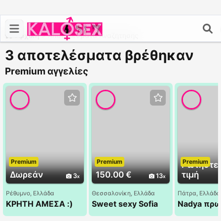
Αρχική
>
Αποτελέσματα Αναζήτησης
3 αποτελέσματα βρέθηκαν
Premium αγγελίες
Premium
Premium
Premium
Ρωτήστε 
Δωρεάν
150.00 €
τιμή
3
13
Ρέθυμνο, Ελλάδα
Θεσσαλονίκη, Ελλάδα
Πάτρα, Ελλάδα
ΚΡΗΤΗ ΑΜΕΣΑ :)
Sweet sexy Sofia