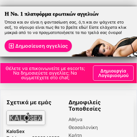
Η Νο. 1 πλατφόρμα ερωτικών αγγελιών
Όποια και αν είναι η φαντασίωση σας, ό,τι και αν ψάχνετε στο
σεξ, το σίγουρο είναι πως θα το βρείτε εδώ! Είστε ελάχιστα κλικ
μακριά από το να πραγματοποιήσετε τα πιο τρελά σας όνειρα!
Δημοσίευση αγγελίας
Θέλετε να επικοινωνείτε με escorts;
Δημιουργία
Να δημοσιεύετε αγγελίες; Να
Λογαριασμού
συμμετέχετε στο chat;
Σχετικά με εμάς
Δημοφιλείς
Τοποθεσίες
Αθήνα
Θεσσαλονίκη
KaloSex
Κρήτη