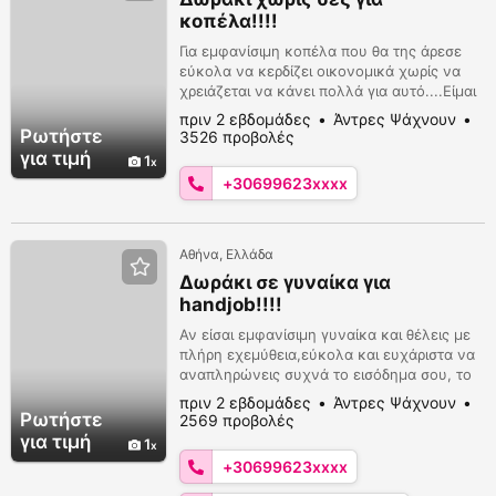
κοπέλα!!!!
Για εμφανίσιμη κοπέλα που θα της άρεσε
εύκολα να κερδίζει οικονομικά χωρίς να
χρειάζεται να κάνει πολλά για αυτό....Είμαι
37 πάρα πολύ εμφανίσιμος και ευγενικός...
πριν 2 εβδομάδες
Άντρες Ψάχνουν
Περιμένω μήνυμα σου αν σε ενδιαφέρει
Ρωτήστε
3526 προβολές
αυτή η αγγελία να τα πούμε καλύτερα...
για τιμή
1
viber whatsapp 699 623 4812 email
+30699623xxxx
poulosg86@gmail.com
Αθήνα, Ελλάδα
Δωράκι σε γυναίκα για
handjob!!!!
Αν είσαι εμφανίσιμη γυναίκα και θέλεις με
πλήρη εχεμύθεια,εύκολα και ευχάριστα να
αναπληρώνεις συχνά το εισόδημα σου, το
μόνο που θέλω είναι να βρισκόμαστε για
πριν 2 εβδομάδες
Άντρες Ψάχνουν
λίγη ώρα να με χαλαρώνεις με τα χέρια
Ρωτήστε
2569 προβολές
σου....πάντα με το ανάλογο δωράκι
για τιμή
1
σου...Είμαι 37 εξαιρετικά εμφανίσιμος
+30699623xxxx
ευγενικός.... περιμένω μήνυμα σου εδώ ή
email
poulosg86@gmail.com
ή μήνυμα viber