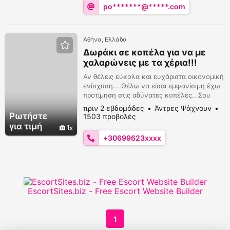
po*******@*****.com
whatsapp ...
Αθήνα, Ελλάδα
Δωράκι σε κοπέλα για να με
χαλαρώνεις με τα χέρια!!!
Αν θέλεις εύκολα και ευχάριστα οικονομική
ενίσχυση....Θέλω να είσαι εμφανίσιμη έχω
προτίμηση στις αδύνατες κοπέλες...Σου
δίνω δωράκι μόνο για να με τελειώνεις με
πριν 2 εβδομάδες
Άντρες Ψάχνουν
τα χέρια σου...Είμαι 37 εξαιρετικά
Ρωτήστε
1503 προβολές
εμφανίσιμος και ευγενικός... Περιμένω να
για τιμή
1
γνωριστούμε στείλε email
+30699623xxxx
poulosg86@gmail.com
ή μήνυμα viber
whatsapp 699 623 4812 . Μόνο για
γυναίκες!!!!!
EscortSites.biz - Free Escort Website Builder
1