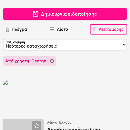
Δημιουργία ειδοποίησης
Πλέγμα
Λίστα
Λεπτομέρης
Ταξινόμηση
Από χρήστη: George
Αθήνα, Ελλάδα
Δωράκι χωρίς σεξ για