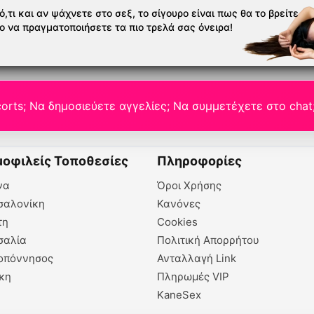
,τι και αν ψάχνετε στο σεξ, το σίγουρο είναι πως θα το βρείτε
το να πραγματοποιήσετε τα πιο τρελά σας όνειρα!
orts; Να δημοσιεύετε αγγελίες; Να συμμετέχετε στο chat
οφιλείς Τοποθεσίες
Πληροφορίες
να
Όροι Χρήσης
σαλονίκη
Κανόνες
τη
Cookies
σαλία
Πολιτική Απορρήτου
οπόννησος
Ανταλλαγή Link
κη
Πληρωμές VIP
KaneSex