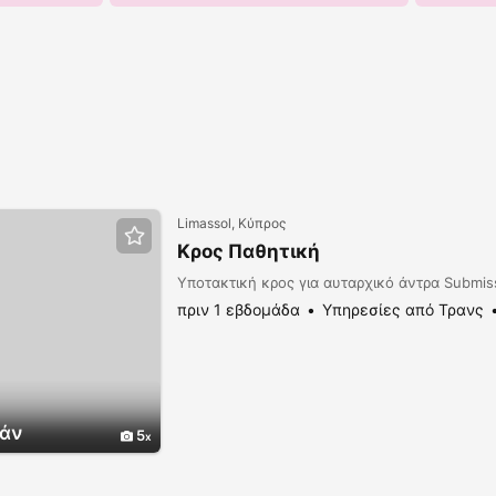
Limassol, Κύπρος
Κρος Παθητική
Υποτακτική κρος για αυταρχικό άντρα Submis
πριν 1 εβδομάδα
Υπηρεσίες από Τρανς
άν
5