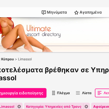
Μηνύματα
Αγαπημένα
ς Κύπρου
>
Limassol
ποτελέσματα βρέθηκαν σε Υπηρ
assol
ημιουργία ειδοποίησης
Πλέγμα
Λίστα
Λε
Limassol
Κατηγορία: Υπηρεσίες από Τρανς
Αφαίρεσ