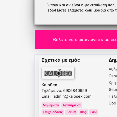
Όποια και αν είναι η φαντασίωση σας, ό
εδώ! Είστε ελάχιστα κλικ μακριά από 
Θέλετε να επικοινωνείτε με esc
Σχετικά με εμάς
Δημ
Αθή
Θεσ
Κρή
KaloSex
Θεσ
Τηλέφωνο: 6906840959
Email:
admin@kalosex.com
Πελ
Θρά
Μηνύματα
Αγαπημένα
Επιχειρήσεις
Forum
Blog
FAQ