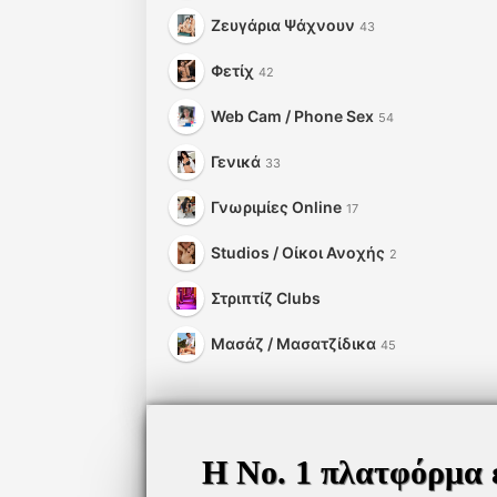
Ζευγάρια Ψάχνουν
43
Φετίχ
42
Web Cam / Phone Sex
54
Γενικά
33
Γνωριμίες Online
17
Studios / Οίκοι Ανοχής
2
Στριπτίζ Clubs
Μασάζ / Μασατζίδικα
45
Η Νο. 1 πλατφόρμα 