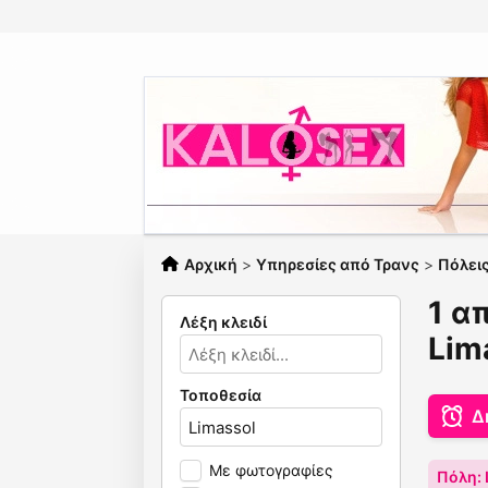
Αρχική
>
Υπηρεσίες από Τρανς
>
Πόλει
1 α
Λέξη κλειδί
Lim
Τοποθεσία
Δ
Με φωτογραφίες
Πόλη: 