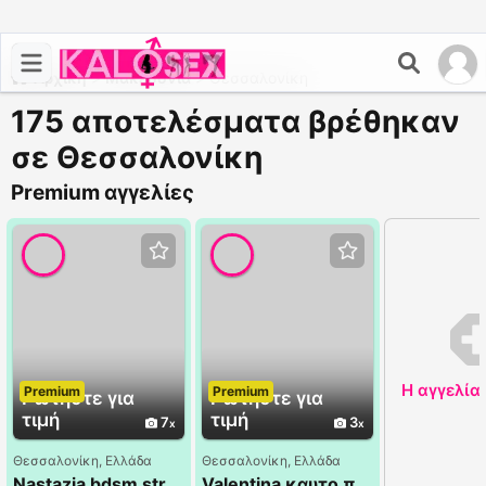
Αρχική
>
Μακεδονία
>
Θεσσαλονίκη
175 αποτελέσματα βρέθηκαν
σε Θεσσαλονίκη
Premium αγγελίες
Η αγγελία
Premium
Premium
Ρωτήστε για
Ρωτήστε για
τιμή
τιμή
7
3
Θεσσαλονίκη, Ελλάδα
Θεσσαλονίκη, Ελλάδα
Nastazia bdsm strapon αυταρχικά
Valentina καυτο προγραμμα σεξ