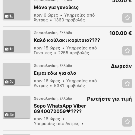
50.00 €
Μόνο για γυναίκες
πριν 6 ώρες
Υπηρεσίες από
1
Άντρες
1360 προβολές
100.00 €
Θεσσαλονίκη, Ελλάδα
Καλό καύλακι κορίτσια????
πριν 15 ώρες
Υπηρεσίες από
1
Γυναίκες
2255 προβολές
Δωρεάν
Θεσσαλονίκη, Ελλάδα
Ειμαι εδω για ολα
πριν 16 ώρες
Υπηρεσίες από
2
Άντρες
5381 προβολές
Ρωτήστε για τιμή
Θεσσαλονίκη, Ελλάδα
Sopo WhatsApp Viber
6940072059♥️????
4
πριν 18 ώρες
Υπηρεσίες από Άντρες
8317 προβολές