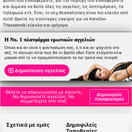
φύλλο που ενδιαφέρεστε, για την περιοχή που ενδιαφέρεστε
και άμμεσα να δείτε όλες τις αγγελίες, τις λεπτομέρειες, τα
τηλέφωνα κτλ. Έτσι, το σεχ θεσσαλονίκη είναι πιο εύκολο από
ποτέ! Βρείτε τις καλύτερες εσκόρτς για να KaneSex
Thessaloniki εύκολα και γρήγορα.
Η Νο. 1 πλατφόρμα ερωτικών αγγελιών
Όποια και αν είναι η φαντασίωση σας, ό,τι και αν ψάχνετε στο
σεξ, το σίγουρο είναι πως θα το βρείτε εδώ! Είστε ελάχιστα κλικ
μακριά από το να πραγματοποιήσετε τα πιο τρελά σας όνειρα!
Δημοσίευση αγγελίας
Θέλετε να επικοινωνείτε με escorts;
Δημιουργία
Να δημοσιεύετε αγγελίες; Να
Λογαριασμού
συμμετέχετε στο chat;
Σχετικά με εμάς
Δημοφιλείς
Τοποθεσίες