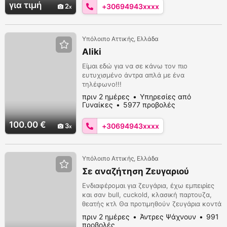
για τιμή
2
+30694943xxxx
Υπόλοιπο Αττικής, Ελλάδα
Aliki
Είμαι εδώ για να σε κάνω τον πιο
ευτυχισμένο άντρα απλά με ένα
τηλέφωνο!!!
πριν 2 ημέρες
Υπηρεσίες από
Γυναίκες
5977 προβολές
100.00 €
3
+30694943xxxx
Υπόλοιπο Αττικής, Ελλάδα
Σε αναζήτηση Ζευγαριού
Ενδιαφέρομαι για ζευγάρια, έχω εμπειρίες
και σαν bull, cuckold, κλασική παρτουζα,
θεατής κτλ Θα προτιμηθούν ζευγάρια κοντά
στην ηλικία μου. 30 ετών, 1.77, 82 κιλά.
πριν 2 ημέρες
Άντρες Ψάχνουν
991
προβολές