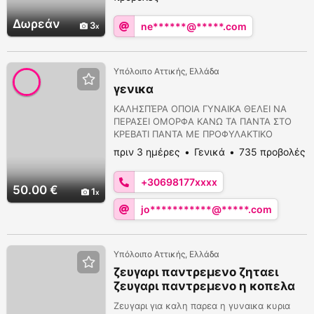
Δωρεάν
3
ne******@*****.com
Υπόλοιπο Αττικής, Ελλάδα
γενικα
ΚΑΛΗΣΠΈΡΑ ΟΠΟΙΑ ΓΥΝΑΙΚΑ ΘΕΛΕΙ ΝΑ
ΠΕΡΑΣΕΙ ΟΜΟΡΦΑ ΚΑΝΩ ΤΑ ΠΑΝΤΑ ΣΤΟ
ΚΡΕΒΑΤΙ ΠΑΝΤΑ ΜΕ ΠΡΟΦΥΛΑΚΤΙΚΟ
ΞΕΚΙΝΑΩ ΑΠΟ ΤΗΣ 6 ΤΟ ΠΡΩΗ ΜΕΡΧΗ ΤΗΣ
πριν 3 ημέρες
Γενικά
735 προβολές
12 ΤΟ ΒΡΑΔΥ ΚΑΝΩ ΕΠΊΣΚΕΨΗ ΣΤΑ ΠΑΤΙΣΙΑ
ΑΧΑΡΝΕΣ ΝΕΑ ΦΙΛΑΔΈΛΦΕΙΑ ΝΕΑ ΙΩΝΙΑ
+30698177xxxx
ΑΓΟΙ ΑΝΆΡΓΥΡΟΙ ΠΕΡΙΣΤΈΡΙ ΚΑΙ ΝΑ ΜΕ
50.00 €
1
ΚΑΛΕΣΕΤΕ ΓΙΑ ΝΑ ΣΑΣ ΒΑΛΩ ΣΕ ΡΑΝΤΕΒΟΎ
jo***********@*****.com
ΜΕ ΤΗΣ ΩΡΕΣ ΣΑΣ ΠΑΡΑΚΑΛΩ ΠΟΛΥ ΟΧΙ
ΑΠΌΚΡΥΨΗ
Υπόλοιπο Αττικής, Ελλάδα
ζευγαρι παντρεμενο ζηταει
ζευγαρι παντρεμενο η κοπελα
για παρεα
Ζευγαρι για καλη παρεα η γυναικα κυρια