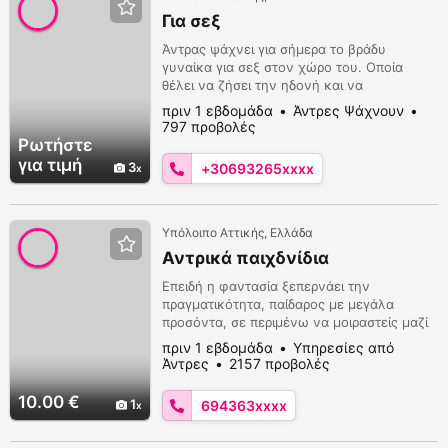
Για σεξ
Άντρας ψάχνει για σήμερα το βράδυ
γυναίκα για σεξ στον χώρο του. Οποία
θέλει να ζήσει την ηδονή και να
ικανοποιήσει ένα αρσενικό μπορεί να
πριν 1 εβδομάδα
Άντρες Ψάχνουν
στείλει η να καλέσει. Δίνω δωράκι Δέχομαι
797 προβολές
στο viber και στο Whats up και στο
Ρωτήστε
Telegram (tolis manolis, μόνο σοβαρές
για τιμή
3
+30693265xxxx
προτάσεις 6932653534.
Υπόλοιπο Αττικής, Ελλάδα
Αντρικά παιχδνίδια
Επειδή η φαντασία ξεπερνάει την
πραγματικότητα, παίδαρος με μεγάλα
προσόντα, σε περιμένω να μοιραστείς μαζί
μου τις πιο πρόστυχες φαντασιώσεις σου,
πριν 1 εβδομάδα
Υπηρεσίες από
με εχεμύθεια, ασφάλεια, και χωρίς
Άντρες
2157 προβολές
βιασύνες. Τηλεφώνησέ μου στο
6943631220 να μιλήσουμε για ότι
10.00 €
1
694363xxxx
γουστάρεις, και να χύσουμε παρέα. Το
δωράκι μου είναι μία paysafe των 10 ευρώ