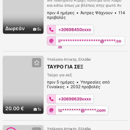
Με πιασηματα Άτριχη πούστρα από λαιμό
και κάτω όπως με βλέπεις στης φωτό Αν
είσαι άγριος από 50 και πάνω και θες να
πριν 4 ημέρες
Άντρες Ψάχνουν
114
γαμάς στο πάρκο Τρίτση στείλε μνμ όχι
προβολές
κλήσεις να κανονίσουμε 6984501200
Δωρεάν
5
+30698450xxxx
il*****************@*****.co
m
Υπόλοιπο Αττικής, Ελλάδα
ΤΑΥΡΟ ΓΙΑ ΣΕΞ
Ταύρο για σεξ
πριν 5 ημέρες
Υπηρεσίες από
Γυναίκες
2032 προβολές
+30699639xxxx
20.00 €
1
tz********@*****.com
Υπόλοιπο Αττικής, Ελλάδα