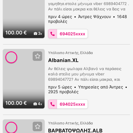
γαμηθησ.στειλε μήνυμα viber 6989404772 .
Αν πάλι είσαι μακρια και θέλεις να δεις να
γαμαω πουστρακια ξεφτιλιζω και να τον
πριν 4 ώρες
Άντρες Ψάχνουν
1648
παίζω με μπινελικια και να χινω. Σου
προβολές
στέλνω 29 βίντεο με 30€.
100.00 €
3
694025xxxx
Υπόλοιπο Αττικής, Ελλάδα
Albanian.XL
Αν θέλεις ψωλαρα Αλβανό να περάσεις
καλά στείλε μου μήνυμα viber
6989404772? Αν πάλι είσαι μακρια, και
θέλεις να δεισ να γαμαω πουστρακια και να
πριν 5 ώρες
Υπηρεσίες από Άντρες
ξεφτιλιζω, και να τον παίζω και να χινω, με
2925 προβολές
μπινελικια μ σου στέλνω 20 βίντεο με 30€.
Η επιλογή είναι ναι δικιά σου.
100.00 €
4
694025xxxx
Υπόλοιπο Αττικής, Ελλάδα
ΒΑΡΒΑΤΟΨΩΛΗΣ.ALB