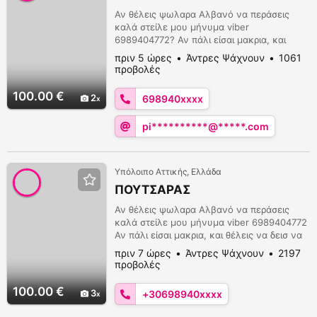
Αν θέλεις ψωλαρα Αλβανό να περάσεις
καλά στείλε μου μήνυμα viber
6989404772? Αν πάλι είσαι μακρια, και
θέλεις να δεισ να γαμαω πουστρακια και να
πριν 5 ώρες
Άντρες Ψάχνουν
1061
ξεφτιλιζω, και να τον παίζω και να χινω, με
προβολές
μπινελικια μ σου στέλνω 20 βίντεο με 30€.
Η επιλογή είναι δικιά σου.
100.00 €
2
698940xxxx
pi**********@*****.com
Υπόλοιπο Αττικής, Ελλάδα
ΠΟΥΤΣΑΡΑΣ
Αν θέλεις ψωλαρα Αλβανό να περάσεις
καλά στείλε μου μήνυμα viber 6989404772
Αν πάλι είσαι μακρια, και θέλεις να δεισ να
γαμαω πουστρακια και να ξεφτιλιζω, και να
πριν 7 ώρες
Άντρες Ψάχνουν
2197
τον παίζω και να χινω, με μπινελικια μ σου
προβολές
στέλνω 20 βίντεο με 30€. Η επιλογή είναι
δική σου.
100.00 €
3
+30698940xxxx