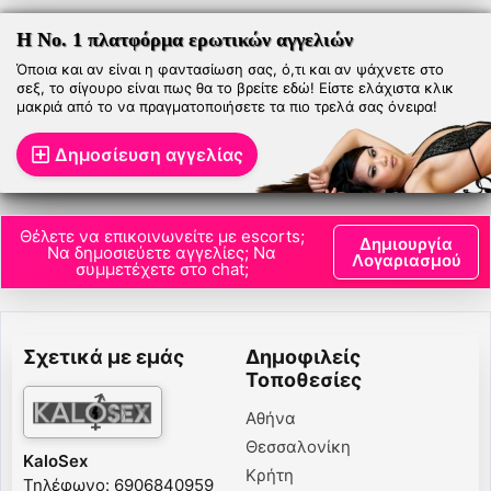
Η Νο. 1 πλατφόρμα ερωτικών αγγελιών
Όποια και αν είναι η φαντασίωση σας, ό,τι και αν ψάχνετε στο
σεξ, το σίγουρο είναι πως θα το βρείτε εδώ! Είστε ελάχιστα κλικ
μακριά από το να πραγματοποιήσετε τα πιο τρελά σας όνειρα!
Δημοσίευση αγγελίας
Θέλετε να επικοινωνείτε με escorts;
Δημιουργία
Να δημοσιεύετε αγγελίες; Να
Λογαριασμού
συμμετέχετε στο chat;
Σχετικά με εμάς
Δημοφιλείς
Τοποθεσίες
Αθήνα
Θεσσαλονίκη
KaloSex
Κρήτη
Τηλέφωνο: 6906840959