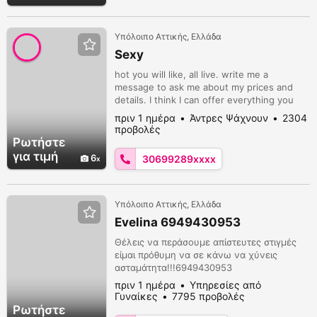
Υπόλοιπο Αττικής, Ελλάδα
Sexy
hot you will like, all live. write me a
message to ask me about my prices and
details. I think I can offer everything you
need. - hot live phone chats with
πριν 1 ημέρα
Άντρες Ψάχνουν
2304
everything (photos, videos, memos) role
προβολές
play chats dominant chats - photos (nude,
Ρωτήστε
hot lingerie, close-ups, boobs, pussy) -
για τιμή
6
30699289xxxx
videos (sb with dildo, orgasm, fingering,
etc.) - online girlfriend By phone poss...
Υπόλοιπο Αττικής, Ελλάδα
Evelina 6949430953
Θέλεις να περάσουμε απίστευτες στιγμές
είμαι πρόθυμη να σε κάνω να χύνεις
ασταμάτητα!!!6949430953
πριν 1 ημέρα
Υπηρεσίες από
Γυναίκες
7795 προβολές
Ρωτήστε