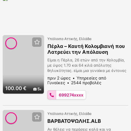
Υπόλοιπο Αττικής, Ελλάδα
Πέρλα – Καυτή Κολομβιανή που
Λατρεύει την Απόλαυση
Είμαι η Πέρλα, 26 ετών από την Κολομβία,
με ύψος 1.70 και 64 κιλά απόλυτης
θηλυκότητας. είμαι μια γυναίκα με έντονες
επιθυμίες. Μου αρέσει να απολαμβάνω
πριν 2 ώρες
Υπηρεσίες από
κάθε συνάντηση, να νιώθω, να δίνω και να
Γυναίκες
2544 προβολές
παίρνω. Μαζί μου θα ζήσεις κάτι
100.00 €
5
αυθόρμητο, γλυκό αλλά και εκρηκτικό.
699274xxxx
Κάθε στιγμή μας θα είναι αληθινή... και
αξέχαστη. Διαθέσιμη σε ξενοδοχεία ή στον
χώρο σου, με δια...
Υπόλοιπο Αττικής, Ελλάδα
ΒΑΡΒΑΤΟΨΩΛΗΣ.ALB
Αν θέλεις να περάσεις καλά και να