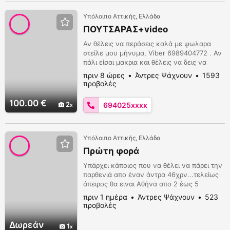
Υπόλοιπο Αττικής, Ελλάδα
ΠΟΥΤΣΑΡΑΣ+video
Αν θέλεις να περάσεις καλά με ψωλαρα
στείλε μου μήνυμα, Viber 6989404772 . Αν
πάλι είσαι μακρια και θέλεις να δεις να
γαμαω πουστρακια και να ξεφτιλιζω. Και να
πριν 8 ώρες
Άντρες Ψάχνουν
1593
τον παίζω και να χύνω με μπινελικια σου
προβολές
στείλω 20 βίντεο με 30€ η επιλογή είναι
δική σου.
100.00 €
2
694025xxxx
Υπόλοιπο Αττικής, Ελλάδα
Πρώτη φορά
Υπάρχει κάποιος που να θέλει να πάρει την
παρθενιά απο έναν άντρα 46χρν...τελείως
άπειρος θα ειναι Αθήνα απο 2 έως 5
Μαρτίου...οποίος ενδιαφέρεται ας μου
πριν 1 ημέρα
Άντρες Ψάχνουν
523
στείλει...περιμένω μήνυμα σας...
προβολές
Δωρεάν
1