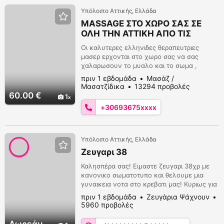
που θα τη βρεις στο περίπτερο. Να είσαι...
Υπόλοιπο Αττικής, Ελλάδα
MASSAGE ΣΤΟ ΧΩΡΟ ΣΑΣ ΣΕ
ΟΛΗ ΤΗΝ ΑΤΤΙΚΗ ΑΠΟ ΤΙΣ
ΚΑΛΥΤΕΡΕΣ ΕΛΛΗΝΙΔΕΣ
Οι καλυτερες ελληνιδες θεραπευτριες
ΚΟΠΕΛΕΣ
μασερ ερχονται στο χωρο σας να σας
χαλαρωσουν το μυαλο και το σωμα ,
προσφερουν ολα τα ειδη μασαζ σε ολο το
πριν 1 εβδομάδα
Μασάζ /
κορμι , για αντρες , γυναικες και ζευγαρια
Μασατζίδικα
13294 προβολές
με ενα τηλεφωνο η μηνυμα στο viber
60.00 €
1
ερχονται οπουδηποτε και αν βρισκεστε
+30693675xxxx
ξενοδοχειο , σπιτι , σκαφος , γραφειο
ΤΗΛΕΦΩΝΗΣΤΕ στο 6936758474
Υπόλοιπο Αττικής, Ελλάδα
Ζευγαρι 38
Καλησπέρα σας! Ειμαστε ζευγαρι 38χρ με
κανονικο σωματοτυπο και θελουμε μια
γυναικεια νοτα στο κρεβατι μας! Κυριως για
νεα εμπειρια στη γυναικα του ζευγαριου η
πριν 1 εβδομάδα
Ζευγάρια Ψάχνουν
οποια δεν εχει, αλλα θελει να αποκτησει.
5960 προβολές
Θα θελαμε αισθησιακο παιχνίδι κυρίως
γυναικων.. Ζευγάρια κάτω απο