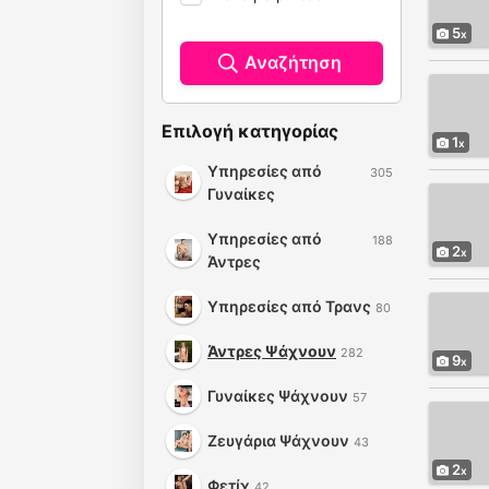
5
Αναζήτηση
Επιλογή κατηγορίας
1
Υπηρεσίες από
305
Γυναίκες
Υπηρεσίες από
188
2
Άντρες
Υπηρεσίες από Τρανς
80
Άντρες Ψάχνουν
282
9
Γυναίκες Ψάχνουν
57
Ζευγάρια Ψάχνουν
43
2
Φετίχ
42