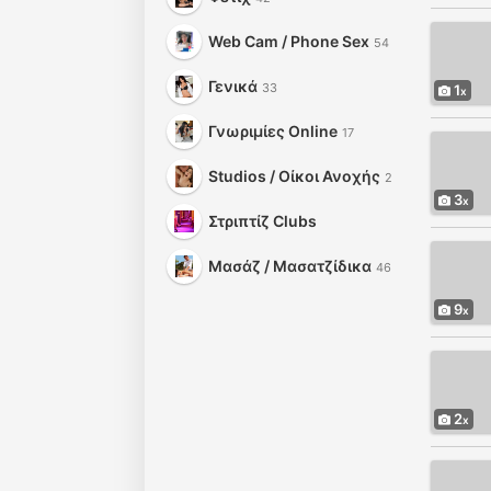
Web Cam / Phone Sex
54
Γενικά
33
1
Γνωριμίες Online
17
Studios / Οίκοι Ανοχής
2
3
Στριπτίζ Clubs
Μασάζ / Μασατζίδικα
46
9
2