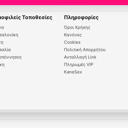
οφιλείς Τοποθεσίες
Πληροφορίες
να
Όροι Χρήσης
σαλονίκη
Κανόνες
τη
Cookies
σαλία
Πολιτική Απορρήτου
οπόννησος
Ανταλλαγή Link
κη
Πληρωμές VIP
KaneSex