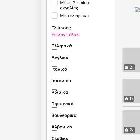
Μόνο Premium
αγγελίες
Με τηλέφωνο
Γλώσσες
Επιλογή όλων
Ελληνικά
Αγγλικά
2
Ιταλικά
Ισπανικά
Ρώσικα
1
Γερμανικά
Βουλγάρικα
Αλβανικά
2
Σέρβικα