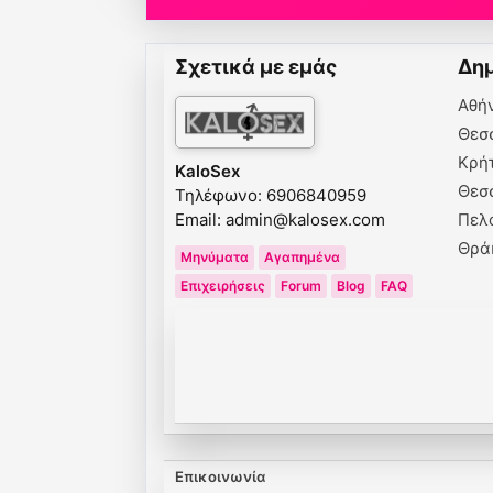
Σχετικά με εμάς
Δημ
Αθή
Θεσ
Κρή
KaloSex
Θεσ
Τηλέφωνο: 6906840959
Email:
admin@kalosex.com
Πελ
Θρά
Μηνύματα
Αγαπημένα
Επιχειρήσεις
Forum
Blog
FAQ
Επικοινωνία