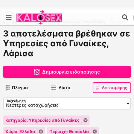
Αρχική
>
Υπηρεσίες από Γυναίκες
>
Θεσσαλία
>
Λάρισα
3 αποτελέσματα βρέθηκαν σε
Υπηρεσίες από Γυναίκες,
Λάρισα
Δημιουργία ειδοποίησης
Πλέγμα
Λίστα
Λεπτομέρης
Ταξινόμηση
Κατηγορία: Υπηρεσίες από Γυναίκες
Χώρα: Ελλάδα
Περιοχή: Θεσσαλία