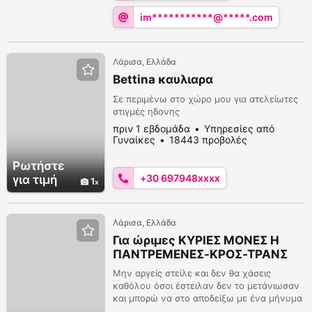
αισθήσεις σας. Είμαι στοργική, αφοσιωμένη
im***********@*****.com
και πάντα πρόθυμη ...
Λάρισα, Ελλάδα
Bettina καυλιαρα
Σε περιμένω στο χώρο μου για ατελείωτες
στιγμές ηδονης
πριν 1 εβδομάδα
Υπηρεσίες από
Γυναίκες
18443 προβολές
Ρωτήστε
+30 697948xxxx
για τιμή
1
Λάρισα, Ελλάδα
Για ώριμες ΚΥΡΙΕΣ ΜΟΝΕΣ Η
ΠΑΝΤΡΕΜΕΝΕΣ-ΚΡΟΣ-ΤΡΑΝΣ
Μην αργείς στείλε και δεν θα χάσεις
καθόλου όσοι έστειλαν δεν το μετάνιωσαν
και μπορώ να στο αποδείξω με ένα μήνυμα
σου που να λέει να βρεθούμε! Μελαχρινός