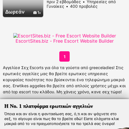
πριν 2 εβδομάδες
Υπηρεσίες από
κανονικό σώμα 30 ετών! Πάντα με
Γυναίκες
400 προβολές
σεβασμό και εχεμύθεια και καθαριότητα
Δωρεάν
1
επίσης!
EscortSites.biz - Free Escort Website Builder
1
Αγγελίεσ Σεχ Escorts για όλα τα γούστα από greeceladies! Στις
ερωτικές αγγελίες μας θα βρείτε ερωτικες υπηρεσιες
κορυφαίας ποιότητας που βρίσκονται ένα τηλεφώνημα μακριά
σας. Erwtikes aggelies θα βρείτε από απλούς χρήστες μέχρι και
από top escort του κλάδου. Μη χάνεις χρόνο, κανε σεχ τώρα!
Η Νο. 1 πλατφόρμα ερωτικών αγγελιών
Όποια και αν είναι η φαντασίωση σας, ό,τι και αν ψάχνετε στο
σεξ, το σίγουρο είναι πως θα το βρείτε εδώ! Είστε ελάχιστα κλικ
μακριά από το να πραγματοποιήσετε τα πιο τρελά σας όνειρα!