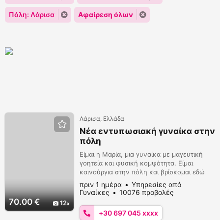
Πόλη: Λάρισα
Αφαίρεση όλων
Λάρισα, Ελλάδα
Νέα εντυπωσιακή γυναίκα στην
πόλη
Είμαι η Μαρία, μια γυναίκα με μαγευτική
γοητεία και φυσική κομψότητα. Είμαι
καινούργια στην πόλη και βρίσκομαι εδώ
για να σας προσφέρω μια μοναδική
πριν 1 ημέρα
Υπηρεσίες από
εμπειρία, γεμάτη αισθησιασμό, τρυφερότητα
Γυναίκες
10076 προβολές
και φινέτσα. Με τις αρμονικές μου
70.00 €
12
καμπύλες και την εκλεπτυσμένη ομορφιά
+30 697 045 xxxx
μου, θα σας μαγέψω και θα ξυπνήσω τις