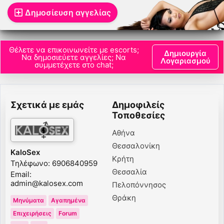
Δημοσίευση αγγελίας
Θέλετε να επικοινωνείτε με escorts;
Δημιουργία
Να δημοσιεύετε αγγελίες; Να
Λογαριασμού
συμμετέχετε στο chat;
Σχετικά με εμάς
Δημοφιλείς
Τοποθεσίες
Αθήνα
Θεσσαλονίκη
KaloSex
Κρήτη
Τηλέφωνο: 6906840959
Θεσσαλία
Email:
admin@kalosex.com
Πελοπόννησος
Θράκη
Μηνύματα
Αγαπημένα
Επιχειρήσεις
Forum