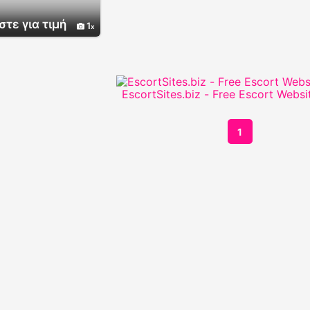
τε για τιμή
1
EscortSites.biz - Free Escort Websi
1