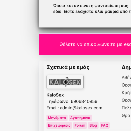
Όποια και αν είναι η φαντασίωση σας, ό
εδώ! Είστε ελάχιστα κλικ μακριά από 
Θέλετε να επικοινωνείτε με esc
Σχετικά με εμάς
Δημ
Αθή
Θεσ
Κρή
KaloSex
Θεσ
Τηλέφωνο: 6906840959
Email:
admin@kalosex.com
Πελ
Θρά
Μηνύματα
Αγαπημένα
Επιχειρήσεις
Forum
Blog
FAQ