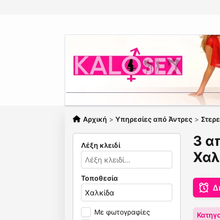
Αρχική
>
Υπηρεσίες από Άντρες
>
Στερ
3 α
Λέξη κλειδί
Χαλ
Τοποθεσία
Δ
Με φωτογραφίες
Κατηγο