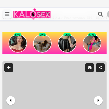
Αρχική
>
Μασάζ / Μασατζίδικα
>
Ριαλ γυναικα 15€/,
15.00 €