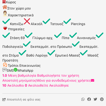
Χώρος
Στον χώρο μου
Χαρακτηριστικά
Καπνίζω
Αλκοόλ
Τατουαζ
Piercings
Υπηρεσίες
Στάση 69
Γλύψιμο αρχ.
Πίπα
Αυνανισμός
Ποδολαγνεία
Εκσπερμάτ. στο Πρόσωπο
Εκσπερμάτ.
στο Στόμα
Βαθύ Λαρύγγι
Ερωτικό Μασαζ
Μασάζ
Προστάτη
Τρόποι Επικοινωνίας
SMS
WhatsApp
1.0
Μέση βαθμολογία
Βαθμολογήστε τον χρήστη
Αποστολή μηνύματος
Μόνο για συνδεδεμένους χρήστες
10
Ακόλουθοι
0
Ακολουθείτε
Ακολούθησε
Αποστολή σε φίλο σας