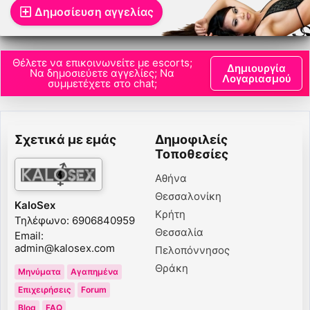
Δημοσίευση αγγελίας
Θέλετε να επικοινωνείτε με escorts;
Δημιουργία
Να δημοσιεύετε αγγελίες; Να
Λογαριασμού
συμμετέχετε στο chat;
Σχετικά με εμάς
Δημοφιλείς
Τοποθεσίες
Αθήνα
Θεσσαλονίκη
KaloSex
Κρήτη
Τηλέφωνο: 6906840959
Θεσσαλία
Email:
admin@kalosex.com
Πελοπόννησος
Θράκη
Μηνύματα
Αγαπημένα
Επιχειρήσεις
Forum
Blog
FAQ