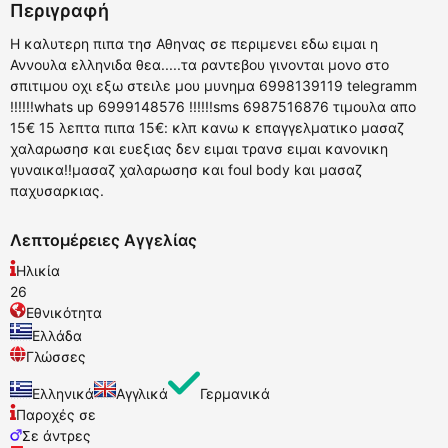
Περιγραφή
Η καλυτερη πιπα τησ Αθηνας σε περιμενει εδω ειμαι η
Αννουλα ελληνιδα θεα.....τα ραντεβου γινονται μονο στο
σπιτιμου οχι εξω στειλε μου μυνημα 6998139119 telegramm
!!!!!!whats up 6999148576 !!!!!!sms 6987516876 τιμουλα απο
15€ 15 λεπτα πιπα 15€: κλπ κανω κ επαγγελματικο μασαζ
χαλαρωσησ και ευεξιας δεν ειμαι τρανσ ειμαι κανονικη
γυναικα!!μασαζ χαλαρωσησ και foul body kαι μασαζ
παχυσαρκιας.
Λεπτομέρειες Αγγελίας
Ηλικία
26
Εθνικότητα
Ελλάδα
Γλώσσες
Ελληνικά
Αγγλικά
Γερμανικά
Παροχές σε
Σε άντρες