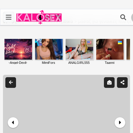
Αρχική
>
Μασάζ / Μασατζίδικα
>
μασαζ για γυναικες που ξε