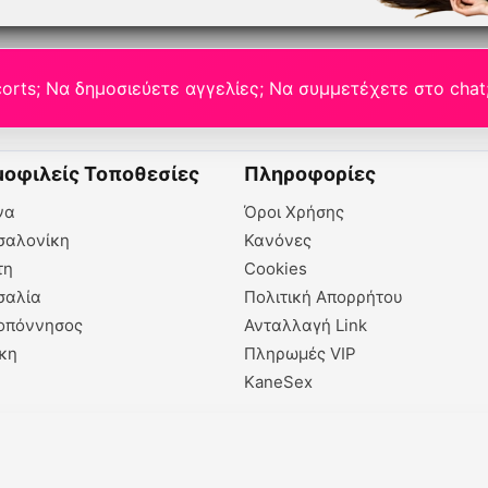
orts; Να δημοσιεύετε αγγελίες; Να συμμετέχετε στο chat
οφιλείς Τοποθεσίες
Πληροφορίες
να
Όροι Χρήσης
σαλονίκη
Κανόνες
τη
Cookies
σαλία
Πολιτική Απορρήτου
οπόννησος
Ανταλλαγή Link
κη
Πληρωμές VIP
KaneSex