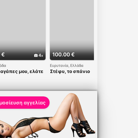
 €
100.00 €
Ρωτήσ
4
4
λάδα
Ευρυτανία, Ελλάδα
Αθήνα, Ελ
 αγάπες μου, ελάτε
Στέφυ, το σπάνιο
Μικρή 
ετε ικανοποιημένοι
μαργαριτάρι.
Καυλωμ
 άλλοτε.
μοσίευση αγγελίας