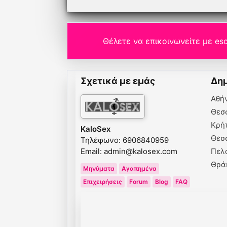
Θέλετε να επικοινωνείτε με esc
Σχετικά με εμάς
Δημ
Αθή
Θεσ
Κρή
KaloSex
Θεσ
Τηλέφωνο: 6906840959
Email:
admin@kalosex.com
Πελ
Θρά
Μηνύματα
Αγαπημένα
Επιχειρήσεις
Forum
Blog
FAQ