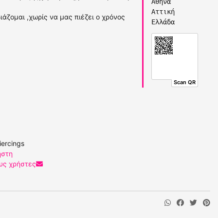
Αθήνα
Αττική
άζομαι ,χωρίς να μας πιέζει ο χρόνος
Ελλάδα
Scan QR
iercings
ήστη
υς χρήστες