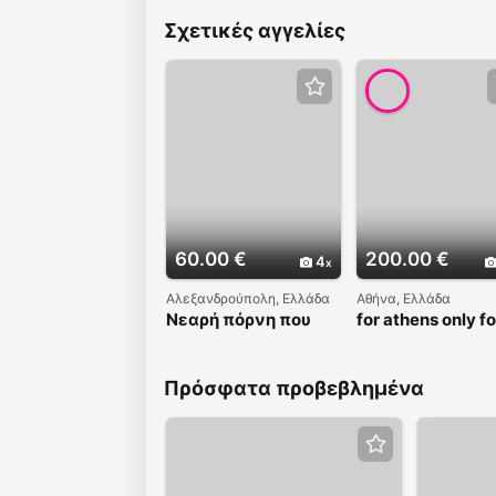
Σχετικές αγγελίες
60.00 €
200.00 €
4
Αλεξανδρούπολη, Ελλάδα
Αθήνα, Ελλάδα
Νεαρή πόρνη που
for athens only fo
μόλις μετακόμισε
limit time
στην πόλη
Πρόσφατα προβεβλημένα