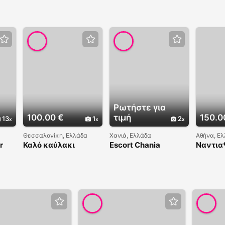
Ρωτήστε για
100.00 €
τιμή
150.0
13
1
2
Θεσσαλονίκη, Ελλάδα
Χανιά, Ελλάδα
Αθήνα, Ε
r
Καλό καύλακι
Escort Chania
Ναντια
κορίτσια????