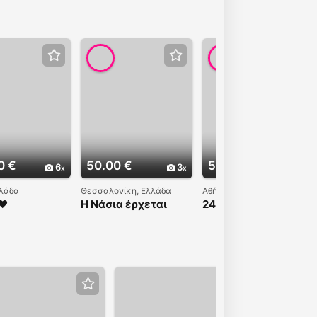
0 €
50.00 €
50.00 €
6
3
7
λλάδα
Θεσσαλονίκη, Ελλάδα
Αθήνα, Ελλάδα
❤️
Η Νάσια έρχεται
24ώρες 50ευρώ
στον χώρο σου με
6993261180
40€ στην
6993261181
Θεσσαλονίκη
Ελευθερία σε
περιμένω στο σπίτι
μου