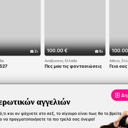
€
100.00 €
100.00
2
6
άδα
Ανάβυσσος, Ελλάδα
Αθήνα, Ελ
527
Πες μου τις φαντασιώσεις
Γεια σας
σου και θα κάνω τα πάντα
να μείν
για να σε ικανοποιήσω
όσο ποτέ
Δη
ερωτικών αγγελιών
,τι και αν ψάχνετε στο σεξ, το σίγουρο είναι πως θα το βρείτε
το να πραγματοποιήσετε τα πιο τρελά σας όνειρα!