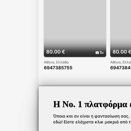
80.00 €
80.00 
5
Αθήνα, Ελλάδα
Αθήνα, Ελλ
6947385755
6947384
Η Νο. 1 πλατφόρμα 
Όποια και αν είναι η φαντασίωση σας, ό
εδώ! Είστε ελάχιστα κλικ μακριά από 