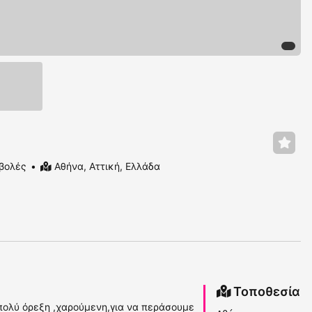
βολές
Αθήνα, Αττική, Ελλάδα
Τοποθεσία
 πολύ όρεξη ,χαρούμενη,για να περάσουμε