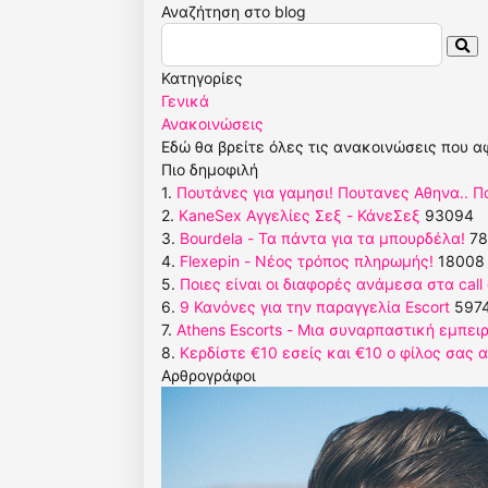
Αναζήτηση στο blog
Κατηγορίες
Γενικά
Ανακοινώσεις
Εδώ θα βρείτε όλες τις ανακοινώσεις που α
Πιο δημοφιλή
1.
Πουτάνες για γαμησι! Πουτανες Αθηνα.. 
2.
KaneSex Αγγελίες Σεξ - ΚάνεΣεξ
93094
3.
Bourdela - Τα πάντα για τα μπουρδέλα!
78
4.
Flexepin - Νέος τρόπος πληρωμής!
18008
5.
Ποιες είναι οι διαφορές ανάμεσα στα call gi
6.
9 Κανόνες για την παραγγελία Escort
597
7.
Athens Escorts - Μια συναρπαστική εμπειρ
8.
Κερδίστε €10 εσείς και €10 ο φίλος σας 
Αρθρογράφοι