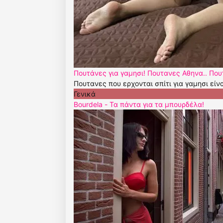
Πουτάνες για γαμησι! Πουτανες Αθηνα.. Πο
Πουτανες που ερχονται σπίτι για γαμησι είν
Γενικά
Bourdela - Τα πάντα για τα μπουρδέλα!