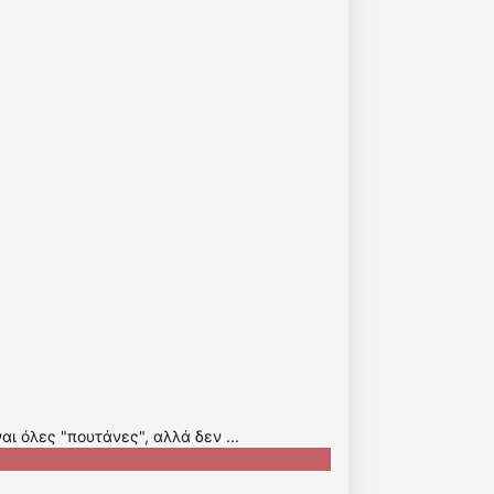
ναι όλες "πουτάνες", αλλά δεν ...