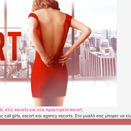
ls, στις escorts και στα πρακτορεία escort;
 call girls, escort και agency escorts. Στο μυαλό σας μπορεί να εί