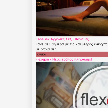
KaneSex Αγγελίες Σεξ - ΚάνεΣεξ
Κάνε σεξ σήμερα με τις καλύτερες εσκορτς
με όποια θες!
Γενικά
Flexepin - Νέος τρόπος πληρωμής!