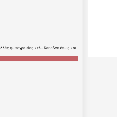
ολλές φωτογραφίες κτλ.. KaneSex όπως και