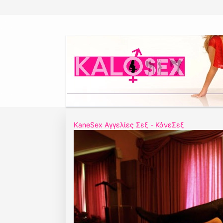
KaneSex Αγγελίες Σεξ - ΚάνεΣεξ