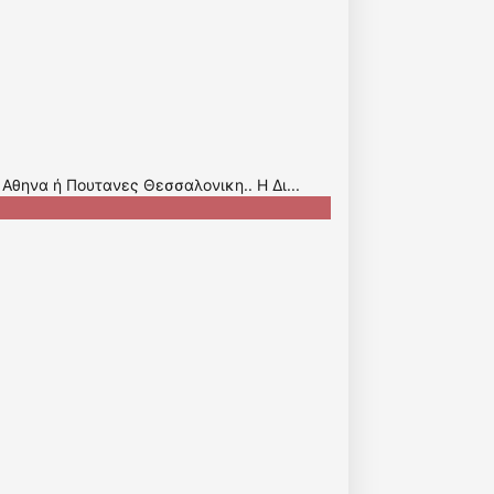
 Αθηνα ή Πουτανες Θεσσαλονικη.. Η Δι...